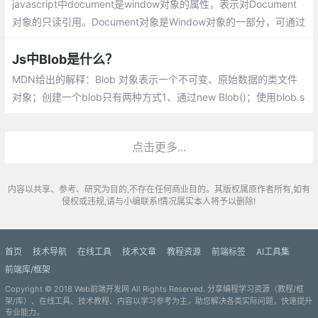
javascript中document是window对象的属性，表示对Document
对象的只读引用。Document对象是Window对象的一部分，可通过
window.document属性对其进行访问。
Js中Blob是什么？
MDN给出的解释：Blob 对象表示一个不可变、原始数据的类文件
对象；创建一个blob只有两种方式1、通过new Blob()；使用blob.s
lice切割，创建一个新的blob对象；读取blob唯一方式，使用fileRe
ader
点击更多...
内容以共享、参考、研究为目的,不存在任何商业目的。其版权属原作者所有,如有
侵权或违规,请与小编联系!情况属实本人将予以删除!
首页
技术导航
在线工具
技术文章
教程资源
前端标签
AI工具集
前端库/框架