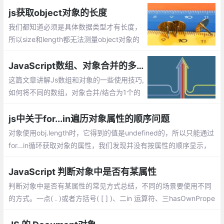
js获取object对象的长度
我们都知道必须是具体数据类型才有长度，
所以size和length都无法测量object对象的
长度，那么如何计算对象的长度，即获取对
象属性的个数呢？
JavaScript数组、对象合并的多种方法实现
这篇文章讲解Js数组和对象的一些使用技巧,
如何将不同的数组，对象合并/结合为1个的
方法
js中关于for...in遍历对象属性的顺序问题
对象使用obj.length时，它得到的值是undefined的，所以只能通过
for...in循环获取对象的属性，我们发现并没有按属性的顺序显示，
而且顺序在各个浏览器下显示也不同。 这是为什么呢？
JavaScript 判断对象中是否有某属性
判断对象中是否有某属性的常见方式总结，不同的场景要使用不同
的方式。一点( . )或者方括号( [ ] )、二in 运算符、三hasOwnPrope
rty()。三种方式各有优缺点，不同的场景使用不同的方式，有时还
需要结合使用