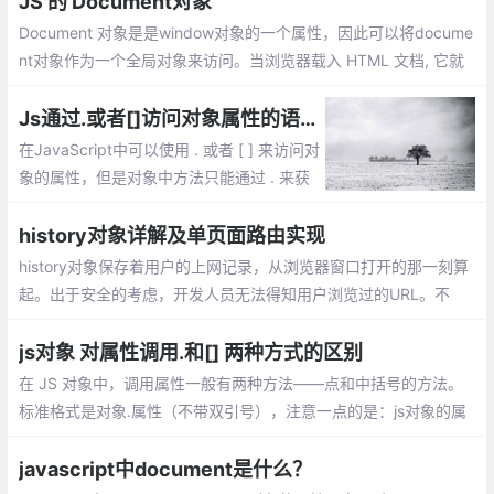
JS 的 Document对象
Document 对象是是window对象的一个属性，因此可以将docume
nt对象作为一个全局对象来访问。当浏览器载入 HTML 文档, 它就
会成为 Document 对象。Document对象的 属性和方法
Js通过.或者[]访问对象属性的语法、性能等区别
在JavaScript中可以使用 . 或者 [ ] 来访问对
象的属性，但是对象中方法只能通过 . 来获
取；使用.运算符来存取对象的属性的值。或
者使用[]作为一个关联数组来存取对象的属
history对象详解及单页面路由实现
性。但是这两种方式有什么区别了？
history对象保存着用户的上网记录，从浏览器窗口打开的那一刻算
起。出于安全的考虑，开发人员无法得知用户浏览过的URL。不
过，借由用户访问过的页面列表，同样可以在不知道实际URL的情
况下实现后退与前进
js对象 对属性调用.和[] 两种方式的区别
在 JS 对象中，调用属性一般有两种方法——点和中括号的方法。
标准格式是对象.属性（不带双引号），注意一点的是：js对象的属
性,key标准是不用加引号的，加也可以，特别的情况必须加，如果k
ey数字啊，表达式啊等等
javascript中document是什么？