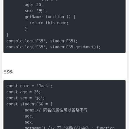
	age: 20,

	sex: '男',

	getName: function () {

	  return this.name;

	}

}

console.log('ES5', studentES5);

console.log('ES5', studentES5.getName());
ES6:
const name = 'Jack';

const age = 25;

const sex = '女';

const studentES6 = {

	name,// 同名的属性可以省略不写

	age,

	sex,

	getName() {// 可以省略方法中的 : function
