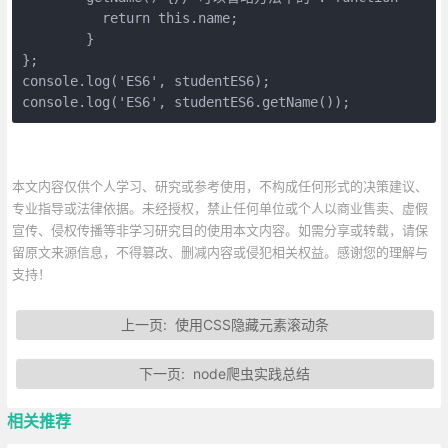
	  return this.name;

	}

};

console.log('ES6', studentES6);

console.log('ES6', studentES6.getName());
本文内容仅供个人学习、研究或参考使用，不构成任何形式的决策建议、
专业指导或法律依据。未经授权，禁止任何单位或个人以商业售卖、虚假
宣传、侵权传播等非学习研究目的使用本文内容。如需分享或转载，请保
留原文来源信息，不得篡改、删减内容或侵犯相关权益。感谢您的理解与
支持！
上一页:
使用CSS隐藏元素滚动条
下一页:
node爬虫实践总结
相关推荐