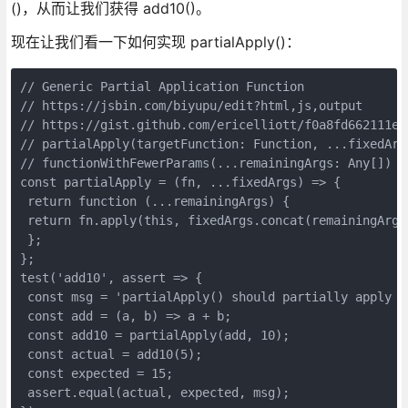
()，从而让我们获得 add10()。
现在让我们看一下如何实现 partialApply()：
// Generic Partial Application Function 

// https://jsbin.com/biyupu/edit?html,js,output 

// https://gist.github.com/ericelliott/f0a8fd662111ea2
// partialApply(targetFunction: Function, ...fixedArgs
// functionWithFewerParams(...remainingArgs: Any[]) 

const partialApply = (fn, ...fixedArgs) => { 

 return function (...remainingArgs) { 

 return fn.apply(this, fixedArgs.concat(remainingArgs)
 }; 

}; 

test('add10', assert => { 

 const msg = 'partialApply() should partially apply fu
 const add = (a, b) => a + b; 

 const add10 = partialApply(add, 10); 

 const actual = add10(5); 

 const expected = 15; 

 assert.equal(actual, expected, msg); 
