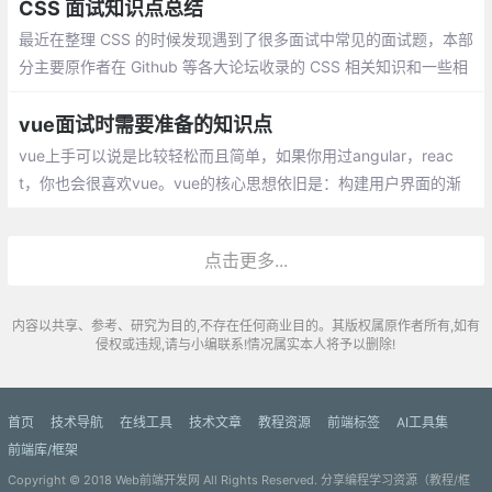
CSS 面试知识点总结
最近在整理 CSS 的时候发现遇到了很多面试中常见的面试题，本部
分主要原作者在 Github 等各大论坛收录的 CSS 相关知识和一些相
关面试题时所做的笔记，分享这份总结给大家，对大家对 CSS 的可
以来一次全方位的检漏和排查
vue面试时需要准备的知识点
vue上手可以说是比较轻松而且简单，如果你用过angular，reac
t，你也会很喜欢vue。vue的核心思想依旧是：构建用户界面的渐
进式框架，关注视图的变化。这也是为什么新建的文件是结构是te
mplate script style
点击更多...
内容以共享、参考、研究为目的,不存在任何商业目的。其版权属原作者所有,如有
侵权或违规,请与小编联系!情况属实本人将予以删除!
首页
技术导航
在线工具
技术文章
教程资源
前端标签
AI工具集
前端库/框架