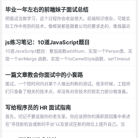
nt而不是FunctionalComponent?React中的refs属性的作用是什
么?React中keys的作用是什么?
毕业一年左右的前端妹子面试总结
把面试当做学习，这个过程你会收益很大。前端知识很杂，可能实
际工作中用到的技术，像框架都是跟着公司的要求走的，像我最近
也在看React啦，Vue和React都对比着再学习
js练习笔记：10道JavaScript题目
10道JavaScript题目：累加函数addNum、实现一个Person类、实
现一个arrMerge 函数、实现一个toCamelStyle函数、setTimeout
实现重复调用、实现一个bind函数、实现一个Utils模块、输出一个
对象自身的属性
一篇文章教会你面试中的小套路
面试，一个短时间内对某个人做出判断的测试。很多时候，工程师
们只准备了相关的技术点，却没有对非技术的软实力部分做准备。
而软实力的考察，不仅贯穿整个面试流程中，更在BOSS面和HR面
中尤为关键。鉴于当前业界也没有特别契合的攻略文档，仅有有几
写给程序员的 HR 面试指南
篇文章还是HR写的，特有此文
首先，切记不要诋毁你的老东家。你应该把你的离职原因集中表述
在“寻找新机会或新的平台”以及尝试在新的岗位上提升自己。当
然，这样的回答对于一般职位的应聘者来说不会造成减分