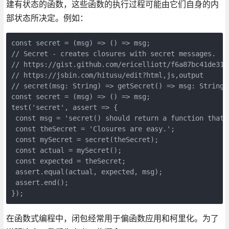
建有状态的函数，这些函数的执行过程可能由它们自身的内
部状态所决定。例如：
const secret = (msg) => () => msg; 

// Secret - creates closures with secret messages. 

// https://gist.github.com/ericelliott/f6a87bc41de3156
// https://jsbin.com/hitusu/edit?html,js,output 

// secret(msg: String) => getSecret() => msg: String 

const secret = (msg) => () => msg; 

test('secret', assert => { 

 const msg = 'secret() should return a function that 
 const theSecret = 'Closures are easy.'; 

 const mySecret = secret(theSecret); 

 const actual = mySecret(); 

 const expected = theSecret; 

 assert.equal(actual, expected, msg); 

 assert.end(); 

});
在函数式编程中，闭包经常用于偏函数应用和柯里化。为了