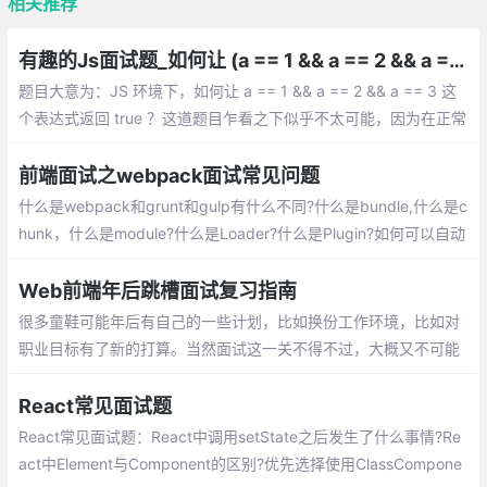
相关推荐
有趣的Js面试题_如何让 (a == 1 && a == 2 && a == 3) 返回 true
题目大意为：JS 环境下，如何让 a == 1 && a == 2 && a == 3 这
个表达式返回 true ？这道题目乍看之下似乎不太可能，因为在正常
情况下，一个变量的值如果没有手动修改，在一个表达式中是不会
变化的。
前端面试之webpack面试常见问题
什么是webpack和grunt和gulp有什么不同?什么是bundle,什么是c
hunk，什么是module?什么是Loader?什么是Plugin?如何可以自动
生成webpack配置？webpack-dev-server和http服务器如nginx
有什么区别?
Web前端年后跳槽面试复习指南
很多童鞋可能年后有自己的一些计划，比如换份工作环境，比如对
职业目标有了新的打算。当然面试这一关不得不过，大概又不可能
系统性的复习，这里罗列一些 重点 面试的知识点和文章，
React常见面试题
React常见面试题：React中调用setState之后发生了什么事情?Re
act中Element与Component的区别?优先选择使用ClassCompone