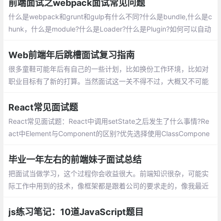
变化的。
前端面试之webpack面试常见问题
什么是webpack和grunt和gulp有什么不同?什么是bundle,什么是c
hunk，什么是module?什么是Loader?什么是Plugin?如何可以自动
生成webpack配置？webpack-dev-server和http服务器如nginx
有什么区别?
Web前端年后跳槽面试复习指南
很多童鞋可能年后有自己的一些计划，比如换份工作环境，比如对
职业目标有了新的打算。当然面试这一关不得不过，大概又不可能
系统性的复习，这里罗列一些 重点 面试的知识点和文章，
React常见面试题
React常见面试题：React中调用setState之后发生了什么事情?Re
act中Element与Component的区别?优先选择使用ClassCompone
nt而不是FunctionalComponent?React中的refs属性的作用是什
么?React中keys的作用是什么?
毕业一年左右的前端妹子面试总结
把面试当做学习，这个过程你会收益很大。
前端知识很杂，可能实际工作中用到的技
术，像框架都是跟着公司的要求走的，像我
最近也在看React啦，Vue和React都对比着
js练习笔记：10道JavaScript题目