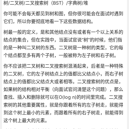
树/二叉树/二叉搜索树（BST）/字典树/堆
你可能不会每天都见到树和图，但你很可能会在面试时遇到
它们，所以你要彻底地看一下这些数据结构。
树最一般的定义，是和其他结点没有或者有一个以上关系的
结点的集合，但在实践中，当面试官说“树”的时候，他们指
的是一种叫二叉树的东西。二叉树是一种树的类型，它的每
个结点都至多有两个子树，一般被称为左子树和右子树。
你不应该把二叉树和二叉搜索树混淆起来，后者是一种特殊
的二叉树，它的左子树结点上的值都比父结点小，而右子树
结点上的值都比父结点大或者相等。二叉搜索树的优点是，
如果树的结构相对平衡（向面试官问清楚这个问题），那么
查找、插入和删除就可以在O(log n)的时间里完成。二叉搜
索树的其他重要属性，就是你跟着所有的左子树走，就能得
到这个树上最小的元素，而跟着所有的右子树走，就能得到
这个树上最大的元素。