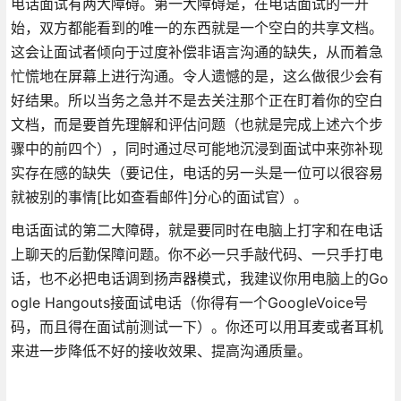
电话面试有两大障碍。第一大障碍是，在电话面试的一开
始，双方都能看到的唯一的东西就是一个空白的共享文档。
这会让面试者倾向于过度补偿非语言沟通的缺失，从而着急
忙慌地在屏幕上进行沟通。令人遗憾的是，这么做很少会有
好结果。所以当务之急并不是去关注那个正在盯着你的空白
文档，而是要首先理解和评估问题（也就是完成上述六个步
骤中的前四个），同时通过尽可能地沉浸到面试中来弥补现
实存在感的缺失（要记住，电话的另一头是一位可以很容易
就被别的事情[比如查看邮件]分心的面试官）。
电话面试的第二大障碍，就是要同时在电脑上打字和在电话
上聊天的后勤保障问题。你不必一只手敲代码、一只手打电
话，也不必把电话调到扬声器模式，我建议你用电脑上的Go
ogle Hangouts接面试电话（你得有一个GoogleVoice号
码，而且得在面试前测试一下）。你还可以用耳麦或者耳机
来进一步降低不好的接收效果、提高沟通质量。