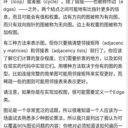
环（loop）或者圈（cycle）。除了链接——也被称作边（e
dges）——之外，两个结点之间可能地有比指针更多的信
息，而且可能会有值和权重。边有方向的图被称为有向图，
而只有双向指针的图被称为无向图。边上有权重的图被称为
加权图。
有三种方法来表示图，但你只要搞清楚邻接矩阵（adjacenc
y matrices）和邻接表（adjacency lists）就行了。你应该
了解它们计算的复杂程度、它们需要折衷的地方，以及如何
在现实的代码中实现它们。用哪种方法取决于你有的图的类
型，比如连接完整的简单图可能用邻接矩阵来实现更好，而
稀疏一些的图则可能用邻接表来表示更好。
请注意，如果你是在实现加权图，很可能需要定义一个Edge
类。
图论是一个非常宽泛的话题，所以很难知道一个人应该为一
场面试去熟悉多少种图论算法，所以我只是列出了我认为可
以覆盖90%图论问题的内容：你绝对必须知道该如何遍历一