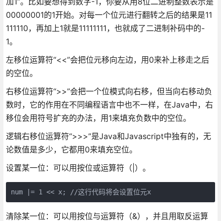
加1”。比如要想得到数字-1，你要从用8位二进制整数表示是
00000001的1开始。对每一个位元进行翻转之后的结果是11
111110，再加上1就是11111111，也就成了二进制补码中的-
1。
左移位运算符“<<”会把位元移向左边，用0来补上移走之后
的空位。
右移位运算符“>>”会把一个位模式向右移，但当向右移动负
数时，它的作用在不同编程语言中也不一样，在Java中，右
移位会用符号扩充的办法，用1来填充负数中的空位。
逻辑右移位运算符“>>>”是Java和Javascript中独有的，无
论数值是多少，它都用0来填充空位。
设置某一位：可以用按位或运算符（|）。
num |= 1 << x; //这行代码将会设置位元x
清除某一位：可以用按位与运算符（&），并且用取反运算