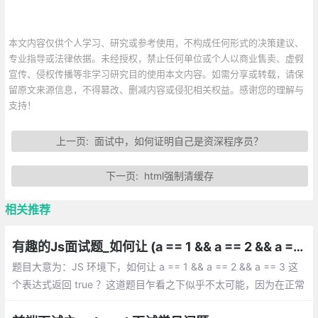
本文内容仅供个人学习、研究或参考使用，不构成任何形式的决策建议、
专业指导或法律依据。未经授权，禁止任何单位或个人以商业售卖、虚假
宣传、侵权传播等非学习研究目的使用本文内容。如需分享或转载，请保
留原文来源信息，不得篡改、删减内容或侵犯相关权益。感谢您的理解与
支持！
上一页:
面试中，如何证明自己是资深程序员？
下一页:
html强制清缓存
相关推荐
有趣的Js面试题_如何让 (a == 1 && a == 2 && a == 3) 返回 true
题目大意为：JS 环境下，如何让 a == 1 && a == 2 && a == 3 这
个表达式返回 true ？这道题目乍看之下似乎不太可能，因为在正常
情况下，一个变量的值如果没有手动修改，在一个表达式中是不会