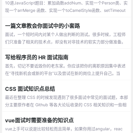
再学习
10道JavaScript题目：累加函数addNum、实现一个Person类、实
现一个arrMerge 函数、实现一个toCamelStyle函数、setTimeout
实现重复调用、实现一个bind函数、实现一个Utils模块、输出一个
对象自身的属性
一篇文章教会你面试中的小套路
面试，一个短时间内对某个人做出判断的测试。很多时候，工程师
们只准备了相关的技术点，却没有对非技术的软实力部分做准备。
而软实力的考察，不仅贯穿整个面试流程中，更在BOSS面和HR面
中尤为关键。鉴于当前业界也没有特别契合的攻略文档，仅有有几
写给程序员的 HR 面试指南
篇文章还是HR写的，特有此文
首先，切记不要诋毁你的老东家。你应该把你的离职原因集中表述
在“寻找新机会或新的平台”以及尝试在新的岗位上提升自己。当
然，这样的回答对于一般职位的应聘者来说不会造成减分
CSS 面试知识点总结
最近在整理 CSS 的时候发现遇到了很多面试中常见的面试题，本部
分主要原作者在 Github 等各大论坛收录的 CSS 相关知识和一些相
关面试题时所做的笔记，分享这份总结给大家，对大家对 CSS 的可
以来一次全方位的检漏和排查
vue面试时需要准备的知识点
vue上手可以说是比较轻松而且简单，如果