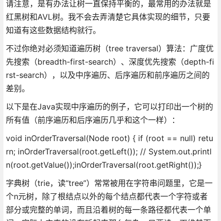
请注意，是有办法让树一直保持平衡的，最常用的办法就是
红黑树和AVL树。我不会去弄清楚它具体实现的细节，只要
知道有这些数据结构就行。
不过你绝对必须知道遍历树（tree traversal）算法：广度优
先搜索（breadth-first-search）、深度优先搜索（depth-fi
rst-search），以及中序遍历、后序遍历和前序遍历之间的
差别。
以下是在Java实现中序遍历的例子，它可以打印出一个树的
所有值（前序遍历和后序遍历几乎和这个一样）：
void inOrderTraversal(Node root) { if (root == null) retu
rn; inOrderTraversal(root.getLeft()); // System.out.printl
n(root.getValue());inOrderTraversal(root.getRight());}
字典树（trie，读“tree”）常常被用在字符串问题里，它是一
个n元树，除了根结点以外的每个结点都代表一个字符或者
部分或完整的单词，而且沿着树的每一条路径都代表一个单