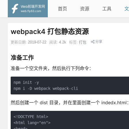
Web前端开发网
首页
资源
工具
文
web.fly63.com
webpack4 打包静态资源
分享
更新日期:
2019-07-22
阅读:
4.2k
标签:
打包
准备工作
准备一个空文件夹，然后执行下列命令：
npm init -y

npm i -D webpack webpack-cli
然后创建一个 dist 目录，并在里面创建一个 indedx.html
<!DOCTYPE html>

<html lang="en">

<head>
