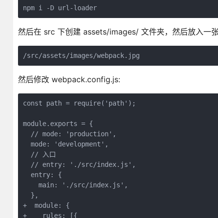
npm i -D url-loader
然后在 src 下创建 assets/images/ 文件夹，然后放入
然后修改 webpack.config.js:
const path = require('path');

module.exports = {

  // mode: 'production',

  mode: 'development',

  // 入口

  // entry: './src/index.js',

  entry: {

    main: './src/index.js',

  },

+  module: {

+    rules: [{
