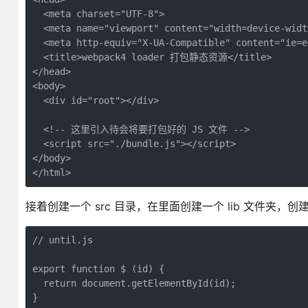
  <meta charset="UTF-8">

  <meta name="viewport" content="width=device-widt
  <meta http-equiv="X-UA-Compatible" content="ie=ed
  <title>webpack4 loader 打包静态资源</title>

</head>

<body>

  <div id="root"></div>

  <!-- 这里引入待会将要打包好的 JS 文件 -->

  <script src="./bundle.js"></script>

</body>

</html>
接着创建一个 src 目录，在里面创建一个 lib 文件夹，创建一个 u
// until.js

export function $ (id) {

  return document.getElementById(id);

}
