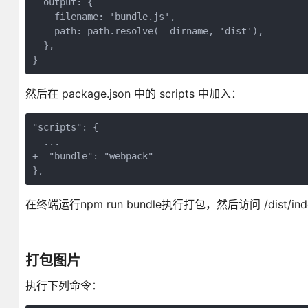
  output: {

    filename: 'bundle.js',

    path: path.resolve(__dirname, 'dist'),

  },

}
然后在 package.json 中的 scripts 中加入：
"scripts": {

  ...

+  "bundle": "webpack"

},
在终端运行npm run bundle执行打包，然后访问 /dist/ind
打包图片
执行下列命令：