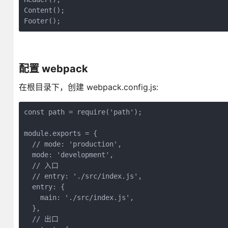
Content();

Footer();
配置 webpack
在根目录下，创建 webpack.config.js:
const path = require('path');

module.exports = {

  // mode: 'production',

  mode: 'development',

  // 入口

  // entry: './src/index.js',

  entry: {

    main: './src/index.js',

  },

  // 出口
