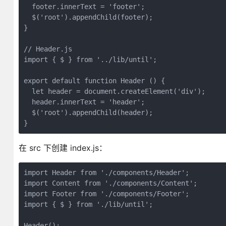
  footer.innerText = 'footer';

  $('root').appendChild(footer);

}

// Header.js

import { $ } from '../lib/until';

export default function Header () {

  let header = document.createElement('div');

  header.innerText = 'header';

  $('root').appendChild(header);

}
在 src 下创建 index.js：
import Header from './components/Header';

import Content from './components/Content';

import Footer from './components/Footer';

import { $ } from './lib/until';

Header();
