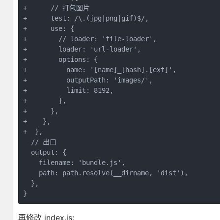
+      // 打包图片

+      test: /\.(jpg|png|gif)$/,

+      use: {

+        // loader: 'file-loader',

+        loader: 'url-loader',

+        options: {

+          name: '[name]_[hash].[ext]',

+          outputPath: 'images/',

+          limit: 8192,

+        },

+      },

+    },

+  },

  // 出口

  output: {

    filename: 'bundle.js',

    path: path.resolve(__dirname, 'dist'),

  },

再修改 index.js: