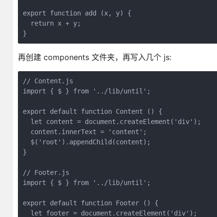
export function add (x, y) {

  return x + y;

}
再创建 components 文件夹，再写入几个 js:
// Content.js

import { $ } from '../lib/until';

export default function Content () {

  let content = document.createElement('div');

  content.innerText = 'content';

  $('root').appendChild(content);

}

// Footer.js

import { $ } from '../lib/until';

export default function Footer () {

  let footer = document.createElement('div');
