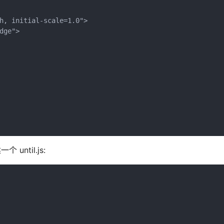
h, initial-scale=1.0">

ge">

ntil.js: