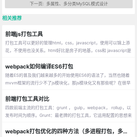
下一页:
多属性、多分类MySQL模式设计
相关推荐
前端js打包工具
打包工具可以更好的管理html，css，javascript，使用可以锦上添
花，不使用也没关系。html好比是房子的地基，css和 javascript是
房子的建筑材料，这三个部分一起组成个漂亮的房子
webpack如何编译ES6打包
随着ES的普及我们越来越多的开始使用ES6的语法了，当然也随着
mvvm框架的流行少不了js模块化，那js模块化又有那些呢？在很早
的时候大家都用的命名空间，现在也有人用（库名.类别名.方法名）
前端打包工具对比
四款前端主流的打包工具：grunt ， gulp，webpack， rollup，以
发布时间为顺序。Grunt：最老牌的打包工具，它运用配置的思想来
写打包脚本，一切皆配置，所以会出现比较多的配置项
webpack打包优化的四种方法（多进程打包，多进程压缩，资源 CDN，动态 polyfill）