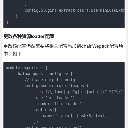
        )

        config.plugin('extract-css').use(miniCssExtrac
    },

}
更改各种资源loader配置
更改该配置仍然需要将相关配置添加到chainWepack配置项
中，如下：
module.exports = {

    chainWebpack: config => {

        // image output config

        config.module.rule('images')

            .test(/\.(png|jpe?g|gif|webp)(\?.*)?$/)

            .use('url-loader')

            .loader('file-loader')

            .options({

                name: '[name].[hash:8].[ext]'

            })

        config.module.rule('svg')
