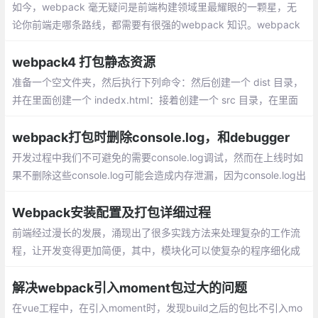
如今，webpack 毫无疑问是前端构建领域里最耀眼的一颗星，无
论你前端走哪条路线，都需要有很强的webpack 知识。webpack
的基本用法这里就不展开讲了。主要探讨一下如何提高 webpack
的打包速度。
webpack4 打包静态资源
准备一个空文件夹，然后执行下列命令：然后创建一个 dist 目录，
并在里面创建一个 indedx.html：接着创建一个 src 目录，在里面
创建一个 lib 文件夹，创建一个 until.js:再创建 components 文件
夹，再写入几个 js:
webpack打包时删除console.log，和debugger
开发过程中我们不可避免的需要console.log调试，然而在上线时如
果不删除这些console.log可能会造成内存泄漏，因为console.log出
来的变量是不会被GC的，webpack给我们提供了一个非常棒的插
件，看代码：
Webpack安装配置及打包详细过程
前端经过漫长的发展，涌现出了很多实践方法来处理复杂的工作流
程，让开发变得更加简便，其中，模块化可以使复杂的程序细化成
为各个小的文件，而webpack并不强制你使用某种模块化方案，而
是通过兼容所有模块化方案让你无痛接入项目
解决webpack引入moment包过大的问题
在vue工程中，在引入moment时，发现build之后的包比不引入mo