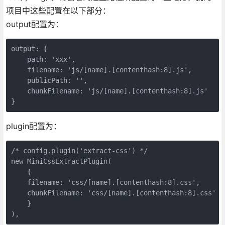
项目中这些配置在以下部分：
output配置为：
output: {

    path: 'xxx',

    filename: 'js/[name].[contenthash:8].js',

    publicPath: '',

    chunkFilename: 'js/[name].[contenthash:8].js'

}
plugin配置为：
/* config.plugin('extract-css') */

new MiniCssExtractPlugin(

    {

    filename: 'css/[name].[contenthash:8].css',

    chunkFilename: 'css/[name].[contenthash:8].css'

    }

),