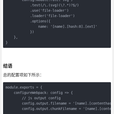
            .test(/\.(svg)(\?.*)?$/)

            .use('file-loader')

            .loader('file-loader')

            .options({

                name: '[name].[hash:8].[ext]'

            })

    },

}
结语
总的配置项如下所示：
module.exports = {

    configureWebpack: config => {

        // js output config

        config.output.filename = '[name].[contenthash:
        config.output.chunkFilename = '[name].[content