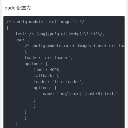
loader配置为：
/* config.module.rule('images') */

{

    test: /\.(png|jpe?g|gif|webp)(\?.*)?$/,

    use: [

        /* config.module.rule('images').use('url-loade
        {

        loader: 'url-loader',

        options: {

            limit: 4096,

            fallback: {

            loader: 'file-loader',

            options: {

                name: 'img/[name].[hash:8].[ext]'

            }

            }

        }

        }

    ]
