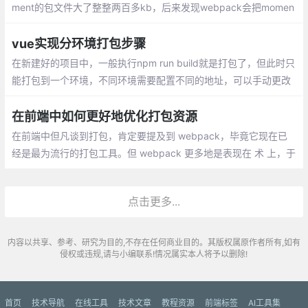
ment的包文件大了整整两百多kb，后来发现webpack会把momen
t的语言包也一起打包
vue实现分环境打包步骤
在新建好的项目中，一般执行npm run build就是打包了，但此时只
能打包到一个环境，不同环境需要配置不同的地址，可以手动更改
接口的地址，也可以自行配置命令而不需要每次打包进行地址切换
在前端中如何更好地优化打包资源
在前端中但凡谈到打包，肯定要提及到 webpack，毕竟它现在已
经是最为流行的打包工具。但 webpack 更多地是表现在 术 上，于
是我决定写这篇文章，更多地讲解一些关于 道 的。对于一个前端而
言，生产环境的静态资源优化，它既是面试中的高频问题
点击更多...
内容以共享、参考、研究为目的,不存在任何商业目的。其版权属原作者所有,如有
侵权或违规,请与小编联系!情况属实本人将予以删除!
首页
技术导航
在线工具
技术文章
教程资源
前端标签
AI工具集