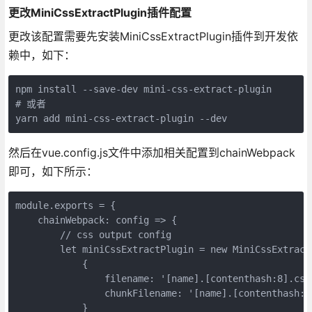
更改MiniCssExtractPlugin插件配置
更改该配置需要先安装MiniCssExtractPlugin插件到开发依
赖中，如下：
npm install --save-dev mini-css-extract-plugin

# 或者

yarn add mini-css-extract-plugin --dev
然后在vue.config.js文件中添加相关配置到chainWebpack
即可，如下所示：
module.exports = {

    chainWebpack: config => {

        // css output config

        let miniCssExtractPlugin = new MiniCssExtractP
            {

                filename: '[name].[contenthash:8].css'
                chunkFilename: '[name].[contenthash:8]
            }
