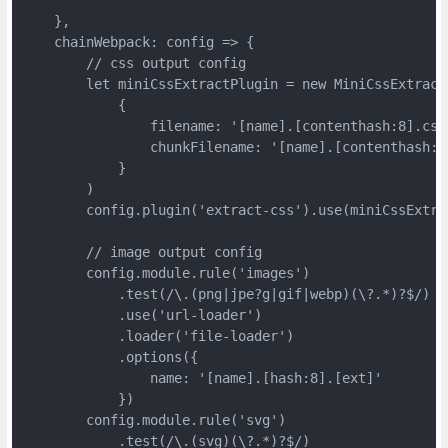
    },

    chainWebpack: config => {

        // css output config

        let miniCssExtractPlugin = new MiniCssExtractP
            {

                filename: '[name].[contenthash:8].css'
                chunkFilename: '[name].[contenthash:8]
            }

        )

        config.plugin('extract-css').use(miniCssExtrac
        // image output config

        config.module.rule('images')

            .test(/\.(png|jpe?g|gif|webp)(\?.*)?$/)

            .use('url-loader')

            .loader('file-loader')

            .options({

                name: '[name].[hash:8].[ext]'

            })

        config.module.rule('svg')

            .test(/\.(svg)(\?.*)?$/)
