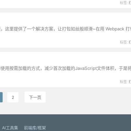
标签:
问题，这里提供了一个解决方案，让打包如丝般顺滑~在用 Webpack 
标签:
用按需加载的方式，减少首次加载的JavaScript文件体积，于是
标签:
2
下一页
AI工具集
前端库/框架