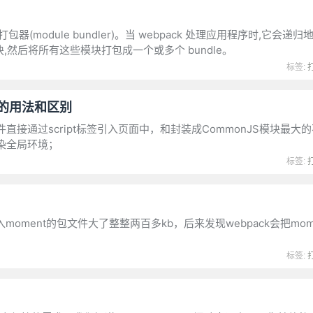
块打包器(module bundler)。当 webpack 处理应用程序时,它会
个模块,然后将所有这些模块打包成一个或多个 bundle。
标签:
ort 的用法和区别
t文件直接通过script标签引入页面中，和封装成CommonJS模块最
染全局环境；
标签:
入moment的包文件大了整整两百多kb，后来发现webpack会把mom
标签: