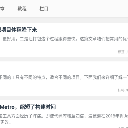
章
教程
栏目
把项目体积降下来
、更好用，二是让打包这个过程跑得更快。这篇文章咱们把常用的优
标签:
不同的工具有不同的特点，适合不同的项目。下面我们来详细了解一
标签:
用Metro，缩短了构建时间
方面经历了阵痛。即使代码库增至四倍，爱彼迎在2018年将JavaS
X更改。