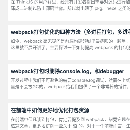
在 ThinkJS 的用户群里，经常有开发者提出需要对源码进行加
译成二进制包防止源码泄露。所以就出现了 pkg、nexe 之类
webpack打包优化的四种方法（多进程打包，多进程压缩
如今，webpack 毫无疑问是前端构建领域里最耀眼的一颗星，无
这里就不展开讲了。主要探讨一下如何提高 webpack 的打包
webpack打包时删除console.log，和debugger
开发过程中我们不可避免的需要console.log调试，然而在上线时
量是不会被GC的，webpack给我们提供了一个非常棒的插件
在前端中如何更好地优化打包资源
在前端中但凡谈到打包，肯定要提及到 webpack，毕竟它现在
这篇文章，更多地讲解一些关于 道 的。对于一个前端而言，