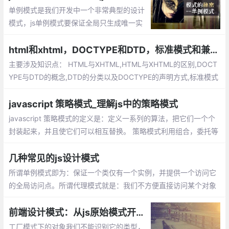
单例模式是我们开发中一个非常典型的设计
模式，js单例模式要保证全局只生成唯一实
例，提供一个单一的访问入口，单例的对象
不同于静态类，我们可以延迟单例对象的初
html和xhtml，DOCTYPE和DTD，标准模式和兼容模式
始化，通常这种情况发生在我们需要等待加
主要涉及知识点： HTML与XHTML,HTML与XHTML的区别,DOCT
载创建单例的依赖。
YPE与DTD的概念,DTD的分类以及DOCTYPE的声明方式,标准模式
（Standard Mode）和兼容模式（Quircks Mode）,标准模式（St
andard Mode）和兼容模式（Quircks Mode）的区别
javascript 策略模式_理解js中的策略模式
javascript 策略模式的定义是：定义一系列的算法，把它们一个个
封装起来，并且使它们可以相互替换。 策略模式利用组合，委托等
技术和思想，有效的避免很多if条件语句，策略模式提供了开放-封
闭原则，使代码更容易理解和扩展， 策略模式中的代码可以复用。
几种常见的js设计模式
所谓单例模式即为：保证一个类仅有一个实例，并提供一个访问它
的全局访问点。所谓代理模式就是：我们不方便直接访问某个对象
时，可以为对象创建一个占位符（代理），以便控制对它的访问，
我们实际上访问的是代理对象。
前端设计模式：从js原始模式开始，去理解Js工厂模式和构造函数模式
工厂模式下的对象我们不能识别它的类型，