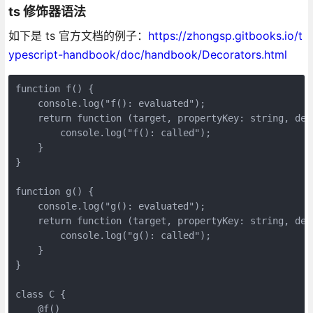
ts 修饰器语法
如下是 ts 官方文档的例子：
https://zhongsp.gitbooks.io/t
ypescript-handbook/doc/handbook/Decorators.html
function f() {

    console.log("f(): evaluated");

    return function (target, propertyKey: string, des
        console.log("f(): called");

    }

}

function g() {

    console.log("g(): evaluated");

    return function (target, propertyKey: string, des
        console.log("g(): called");

    }

}

class C {

    @f()
