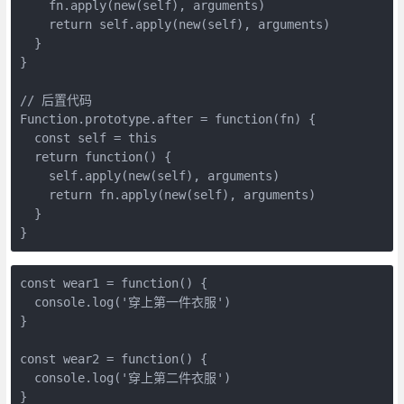
    fn.apply(new(self), arguments)

    return self.apply(new(self), arguments)

  }

}

// 后置代码

Function.prototype.after = function(fn) {

  const self = this

  return function() {

    self.apply(new(self), arguments)

    return fn.apply(new(self), arguments)

  }

}
const wear1 = function() {

  console.log('穿上第一件衣服')

}

const wear2 = function() {

  console.log('穿上第二件衣服')

}
