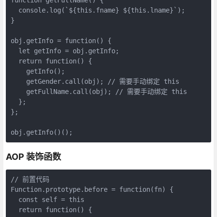
  console.log(`${this.fname} ${this.lname}`);

}

obj.getInfo = function() {

  let getInfo = obj.getInfo;

  return function() {

    getInfo();

    getGender.call(obj); // 需要手动绑定 this

    getFullName.call(obj); // 需要手动绑定 this

  };

};

obj.getInfo()();
AOP 装饰函数
// 前置代码

Function.prototype.before = function(fn) {

  const self = this

  return function() {
