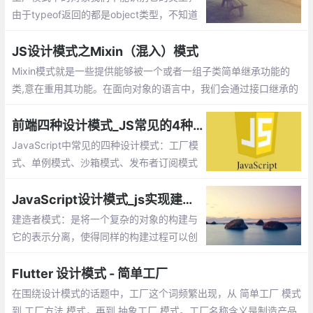
由于typeof返回的都是object类型，不知道
它是那个对象的实例。另外每次造人时都要
创建一个独立的person的对象，会造成代码
JS设计模式之Mixin（混入）模式
臃肿的情况。
Mixin模式就是一些提供能够被一个或者一组子类简单继承功能的
类,意在重用其功能。在面向对象的语言中，我们会通过接口继承的
方式来实现功能的复用。
前端四种设计模式_JS常见的4种模式
JavaScript中常见的四种设计模式：工厂模
式、单例模式、沙箱模式、发布者订阅模式
JavaScript设计模式_js实现建造者模式
建造者模式：是将一个复杂的对象的构建与
它的表示分离，使得同样的构建过程可以创
建不同的表示。工厂类模式提供的是创建单
个类的模式，而建造者模式则是将各种产品
Flutter 设计模式 - 简单工厂
集中起来进行管理，用来创建复合对象
在围绕设计模式的话题中，工厂这个词频繁出现，从 简单工厂 模式
到 工厂方法 模式，再到 抽象工厂 模式。工厂名称含义是制造产品