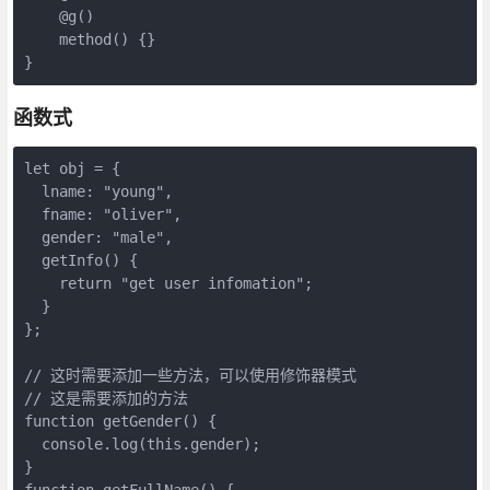
    @g()

    method() {}

}
函数式
let obj = {

  lname: "young",

  fname: "oliver",

  gender: "male",

  getInfo() {

    return "get user infomation";

  }

};

// 这时需要添加一些方法，可以使用修饰器模式

// 这是需要添加的方法

function getGender() {

  console.log(this.gender);

}

function getFullName() {
