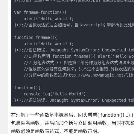
var fnName=function(){

    alert('Hello World');

}();//函数表达式后面加括号，当javascript引擎解析到此
function fnName(){

    alert('Hello World');

}();//语法错误，Uncaught SyntaxError: Unexpect
    //1.函数声明 function fnName(){ alert('Hello Wor
    //2.分组表达式 () 但是第二部分作为分组表达式语法出
    //但是这么做没有任何意义，只不过不会报错,分组表达式请
    //分组中的函数表达式http://www.nowamagic.net/librar
function(){

    console.log('Hello World');    

}();//语法错误，Uncaught SyntaxError: Unexpected to
在理解了一些函数基本概念后，回头看看( function(){…} )
包裹匿名函数，并后面加个括号立即调用函数，当时不知
函数必须是函数表达式，不能是函数声明。