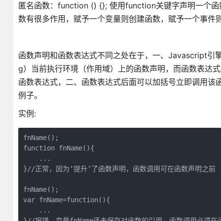
匿名函数：function () {}; 使用function
数有很多作用，赋予一个变量则创建函数，赋予一个事件
函数声明和函数表达式不同之处在于，一、Javascript引擎在解析jav
g）当前执行环境（作用域）上的函数声明，而函数表达式必须
函数表达式，二、函数表达式后面可以加括号立即调用该函数
例子。
实例:
fnName();

function fnName(){

    ...

}//正常，因为‘提升’了函数声明，函数调用可在函数声明之前

fnName();

var fnName=function(){

    ...

}//报错，变量fnName还未保存对函数的引用，函数调用必须在