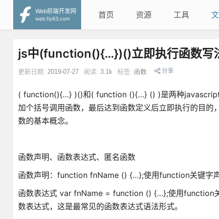
Web前端开发网
首页
资源
工具
文
web.fly63.com
js中(function(){…})()立即执行函数
分享
更新日期:
2019-07-27
阅读:
3.1k
标签:
函数
( function(){…} )()和( function (){…} 
加个括号调用函数，最后达到函数定义后立即执行的目的
数的基本概念。
函数声明、函数表达式、匿名函数
函数声明：function fnName () {…};使用func
函数表达式 var fnName = function () {…}
数表达式，这是最常见的函数表达式语法形式。