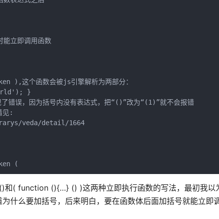
处时能立即调用函数

ed token ),这个函数会被js引擎解析为两部分：

ld'); } 

现了错误，因为括号内没有表达式，把“()”改为“(1)”就不会报错

见:

ys/veda/detail/1664

ken (
()和( function (){…} () )这两种立即执行函数的写法，最初
道为什么要加括号，后来明白，要在函数体后面加括号就能立即