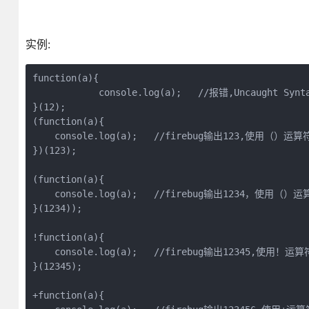
实例:
function(a){

	    console.log(a);   //报错,Uncaught SyntaxError: Unexpected token (

}(12);

(function(a){

    console.log(a);   //firebug输出123,使用（）运算符
})(123);

(function(a){

    console.log(a);   //firebug输出1234，使用（）运
}(1234));

!function(a){

    console.log(a);   //firebug输出12345,使用！运算符
}(12345);

+function(a){
