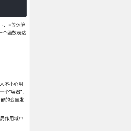
、-、=等运算
是一个函数表达
他人不小心用
一个“容器”，
和外部的变量发
，在全局作用域中