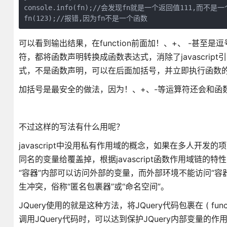
console.info(fn);//会发现fn就是一个返回值111,而不是一
fn(123);//报错,因为fn不是一个函数
可以看到输出结果，在function前面加！、+、 -甚
符，都将函数声明转换成函数表达式，消除了javascript
式，不是函数声明，可以在后面加括号，并立即执行函数
加括号是最安全的做法，因为！、+、-等运算符还会和函
不过这样的写法有什么用呢？
javascript中没用私有作用域的概念，如果在多人开
同名的变量给覆盖掉，根据javascript函数作用域链
“容器”内部可以访问外部的变量，而外部环境不能访问“容器”内部
生冲突，俗称“匿名包裹器”或“命名空间”。
JQuery使用的就是这种方法，将JQuery代码包裹在 ( functio
调用JQuery代码时，可以达到保护JQuery内部变量的作