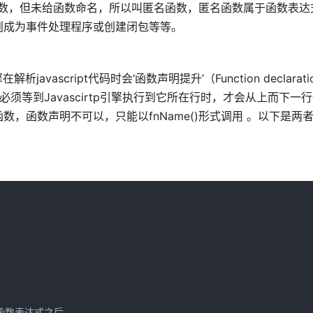
关键字声明一个函数，但未给函数命名，所以叫匿名函数，匿名函数属于函数表
则成为事件处理程序或创建闭包等等。
ascript代码时会‘函数声明提升’（Function declaration 
等到Javascirtp引擎执行到它所在行时，才会从上而下一
，函数声明不可以，只能以fnName()形式调用 。以下是两
函数表达式之后
