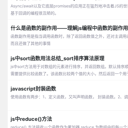
Async/await以及它底层promises的应用正在猛烈地冲击
基于回调的编程很丑陋的。
什么是函数的副作用——理解js编程中函数的副作用
函数副作用是指当调用函数时，除了返回函数值之外，还对主调用
而且还做了其他的事情
js中sort函数用法总结_sort排序算法原理
js中sort方法用于对数组的元素进行排序，并返回数组。默认排序
需要提供比较函数了。该函数比较两个值的大小，然后返回一个用
javascript封装函数
使用函数有两步：1、定义函数，又叫声明函数， 封装函数。2、调用函
js中reduce()方法
reduce() 方法接收一个函数作为累加器,reduce 为数组