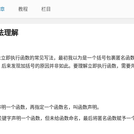
章
教程
栏目
写法理解
() )是两种javascript立即执行函数的常见写法，最初我以为是一个括号包裹匿
，后来发现加括号的原因并非如此。要理解立即执行函数，需要
tion关键字声明一个函数，再指定一个函数名，叫函数声明。
;使用function关键字声明一个函数，但未给函数命名，最后将匿名函数赋