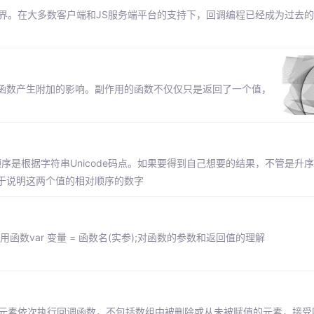
着JS的世界。在大多数客户端和JS服务端平台的支持下，回调编程已经成为过去
函数产生附加的影响。副作用的函数不仅仅只是返回了一个值，
顺序是根据字符串Unicode码点。如果要得到自己想要的结果，不管是升
于说明这两个值的相对顺序的数字
数var 变量 = 函数名(实参);对函数的参数和返回值的理解
中的每一个元素依次执行回调函数，不包括数组中被删除或从未被赋值的元素，接