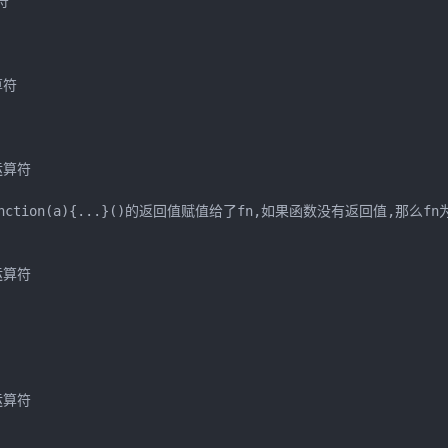


符

运算符

n(a){...}()的返回值赋值给了fn,如果函数没有返回值,那么fn为und
运算符

运算符
