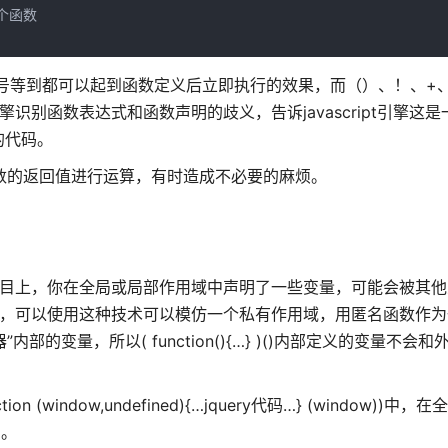
个函数

至是逗号等到都可以起到函数定义后立即执行的效果，而（）、！、+
引擎识别函数表达式和函数声明的歧义，告诉javascript引擎这
的代码。
数的返回值进行运算，有时造成不必要的麻烦。
发的项目上，你在全局或局部作用域中声明了一些变量，可能会被其
的特性，可以使用这种技术可以模仿一个私有作用域，用匿名函数作为
的变量，所以( function(){…} )()内部定义的变量不会
n (window,undefined){…jquery代码…} (window))中
用。