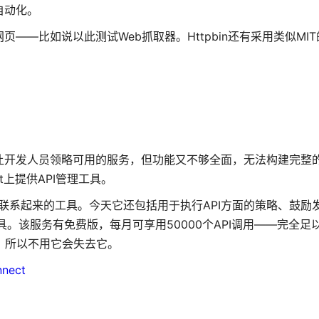
自动化。
的网页——比如说以此测试Web抓取器。Httpbin还有采用类似MI
，可以让开发人员领略可用的服务，但功能又不够全面，无法构建完整
ect上提供API管理工具。
实际代码联系起来的工具。今天它还包括用于执行API方面的策略、鼓
具。该服务有免费版，每月可享用50000个API调用——完全足
务，所以不用它会失去它。
nnect