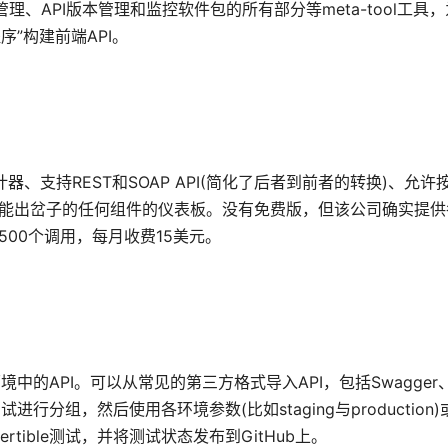
流量管理、API版本管理和监控软件包的所有部分等meta-tool工具，
序”构建前端API。
I设计器、支持REST和SOAP API(简化了后者到前者的转换)、允
可能出岔子的任何组件的仪表板。没有免费版，但该公司确实提供
500个调用，每月收费15美元。
境中的API。可以从常见的第三方格式导入API，包括Swagger、P
分组，然后使用各环境参数(比如staging与production)
ible测试，并将测试状态发布到GitHub上。