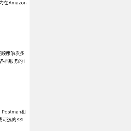
为在Amazon
许按顺序触发多
各档服务的1
ostman和
或可选的SSL