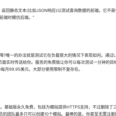
模型，返回静态文本(比如JSON响应)以测试查询数据的前端。它不是
发前端时模仿后端。”
障?唯一的办法就是测试它在负载很大的情况下表现如何。通过Loa
器页面实时传送给你。服务的免费版让你可以每次测试一分钟的目
为每月99.95美元，大部分使用限制不复存在。
易服务。基础版永久免费，包括为模拟提供HTTPS支持，不过删除
成员的团队最多只可以创建10个模拟。最棒的是，你甚至无需注册