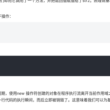
我们却用它调用了一个方法，并把返回值赋值给了str2。照理说
下操作：
期，使用new 操作符创建的对象在程序执行流离开当前作用域
一行代码的执行瞬间，而后立即被销毁了。这意味着我们可以为