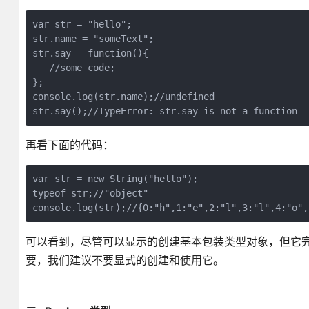
var str = "hello";

str.name = "someText";

str.say = function(){

   //some code;

};

console.log(str.name);//undefined

str.say();//TypeError: str.say is not a function
再看下面的代码：
var str = new String("hello");

typeof str;//"object"

console.log(str);//{0:"h",1:"e",2:"l",3:"l",4:"o",
可以看到，尽管可以显示的创建基本包装类型对象，但它
要，我们建议不要显式的创建和使用它。