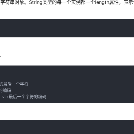
字符串对象。String类型的每一个实例都一个length属性，表
符
str的最后一个字符

符的编码

//100，str最后一个字符的编码