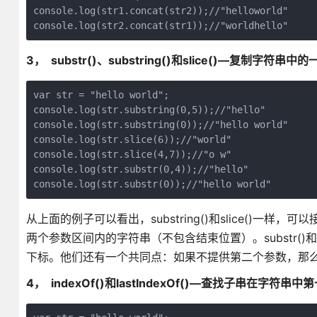
console.log(str1.concat(str2));//"helloworld"

console.log(str2.concat(str1));//"worldhello"
3， substr()、substring()和slice()—复制字符串中
var str = "hello world";

console.log(str.substring(0,5));//"hello"

console.log(str.substring(0));//"hello world"

console.log(str.slice(6));//"world"

console.log(str.slice(4,7));//"o w"

console.log(str.substr(0,4));//"hello"

console.log(str.substr(0));//"hello world"
从上面的例子可以看出，substring()和slice()
两个参数区间内的字符串（不包含结束位置）。substr
下标。他们还有一个共同点：如果不提供第二个参数，那
4， indexOf()和lastIndexOf()—查找子串在字符