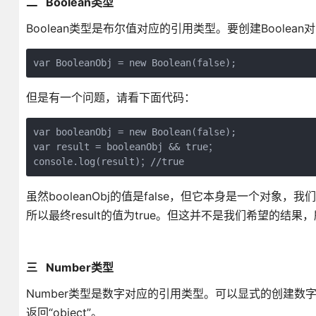
二 Boolean类型
Boolean类型是布尔值对应的引用类型。要创建Boolea
var BooleanObj = new Boolean(false);
但是有一个问题，请看下面代码：
var booleanObj = new Boolean(false);

var result = booleanObj && true；

console.log(result)；//true
虽然booleanObj的值是false，但它本身是一个对
所以最终result的值为true。但这并不是我们希望的结果
三 Number类型
Number类型是数字对应的引用类型。可以显式的创建数字对
返回“object”。