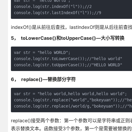
var str = "hello world";

console.log(str.indexOf("l"));//2

console.log(str.lastIndexOf("l"));//9
indexOf()是从前往后查找，lastIndexOf则是从后往前查
5， toLowerCase()和toUpperCase()—大小写转换
var str = "hello WORLD";

console.log(str.toLowerCase());//"hello world"

console.log(str.toUpperCase());//"HELLO WORLD"
6， replace()—替换部分字符
var str = "hello world,hello world,hello world";

console.log(str.replace("world","bokeyuan"));//"he
console.log(str.replace(/world/g,"bokeyuan"));//"h
replace()接受两个参数：第一个参数可以是字符串
表示替换文本。函数接受3个参数，第一个是需要被替换的