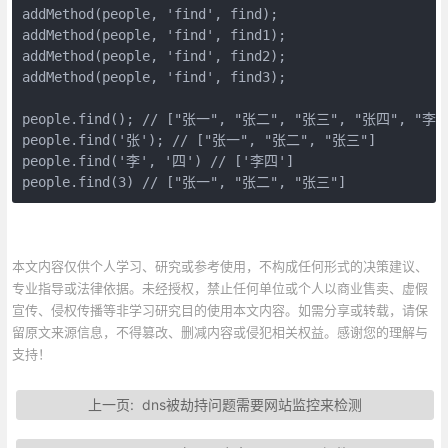
addMethod(people, 'find', find);

addMethod(people, 'find', find1);

addMethod(people, 'find', find2);

addMethod(people, 'find', find3);

people.find(); // ["张一", "张二", "张三", "张四", "李
people.find('张'); // ["张一", "张二", "张三"]

people.find('李', '四') // ['李四']

people.find(3) // ["张一", "张二", "张三"]
本文内容仅供个人学习、研究或参考使用，不构成任何形式的决策建议、
专业指导或法律依据。未经授权，禁止任何单位或个人以商业售卖、虚假
宣传、侵权传播等非学习研究目的使用本文内容。如需分享或转载，请保
留原文来源信息，不得篡改、删减内容或侵犯相关权益。感谢您的理解与
支持！
上一页:
dns被劫持问题需要网站监控来检测