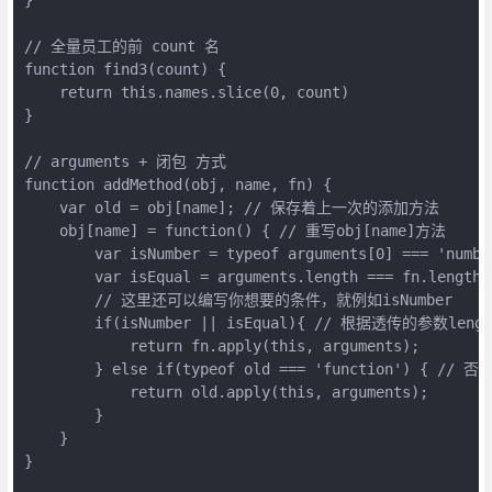
// 全量员工的前 count 名

function find3(count) {

    return this.names.slice(0, count)

}

// arguments + 闭包 方式

function addMethod(obj, name, fn) {

    var old = obj[name]; // 保存着上一次的添加方法

    obj[name] = function() { // 重写obj[name]方法

        var isNumber = typeof arguments[0] === 'number
        var isEqual = arguments.length === fn.length;

        // 这里还可以编写你想要的条件，就例如isNumber

        if(isNumber || isEqual){ // 根据透传的参数l
            return fn.apply(this, arguments);

        } else if(typeof old === 'function') {
            return old.apply(this, arguments);

        }

    }

}
