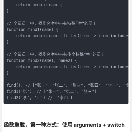
    return people.names;

}

// 全量员工中，找到名字中带有特殊”字“的员工

function find1(name) {

    return people.names.filter(item => item.includes(n
}

// 全量员工中，找到名字中带有多个特殊"字"的员工

function find2(name1, name2) {

    return people.names.filter(item => item.includes(
}

find(); // ["张一", "张二", "张三", "张四", "李一", "李二
find1('张'); // ["张一", "张二", "张三"]

find2('李', '四') // ['李四']
函数重载，第一种方式：使用 arguments + switch