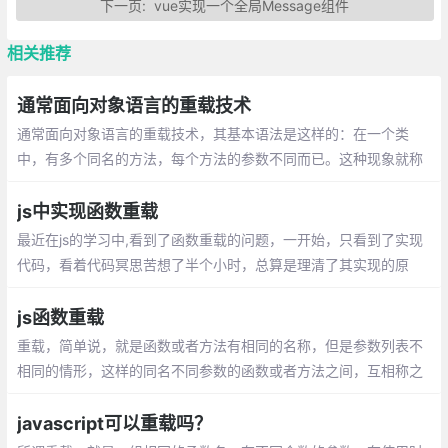
下一页:
vue实现一个全局Message组件
相关推荐
通常面向对象语言的重载技术
通常面向对象语言的重载技术，其基本语法是这样的：在一个类
中，有多个同名的方法，每个方法的参数不同而已。这种现象就称
为“重载”
js中实现函数重载
最近在js的学习中,看到了函数重载的问题，一开始，只看到了实现
代码，看着代码冥思苦想了半个小时，总算是理清了其实现的原
理，也为其实现的巧妙感到赞叹，也是在自己搞懂原理之后，去网
络上搜索了下
js函数重载
重载，简单说，就是函数或者方法有相同的名称，但是参数列表不
相同的情形，这样的同名不同参数的函数或者方法之间，互相称之
为重载函数或者方法。参考javascript 高级程序设计(第三版)P66 E
S函数不能够像传统意义上那样实现重载。而在其他语言中(如java)
javascript可以重载吗？
中