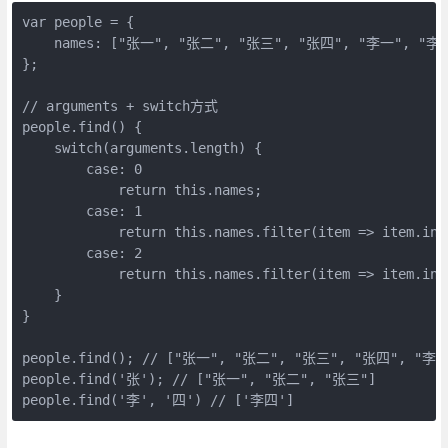
var people = {

    names: ["张一", "张二", "张三", "张四", "李一", "李二
};

// arguments + switch方式

people.find() {

    switch(arguments.length) {

        case: 0

            return this.names;

        case: 1

            return this.names.filter(item => item.inc
        case: 2

            return this.names.filter(item => item.inc
    }

}

people.find(); // ["张一", "张二", "张三", "张四", "李
people.find('张'); // ["张一", "张二", "张三"]

people.find('李', '四') // ['李四']