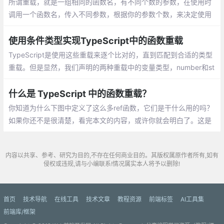
所谓重载，就是一组相同的函数名，有不同个数的参数，在使用时
调用一个函数名，传入不同参数，根据你的参数个数，来决定使用
不同的函数！但是我们知道js中是没有重载的，因为后定义的函数
会覆盖前面的同名函数，但是我们又想实现函数重载该怎么办呢
使用条件类型实现TypeScript中的函数重载
TypeScript是使用这些重载来逐个比对的，直到匹配到合适的类型
重载。但是显然，我们声明的两种重载中的变量类型，number和st
ring都与number|string不匹配，所以出现了类型错误
什么是 TypeScript 中的函数重载？
你知道为什么下图中定义了这么多ref函数，它们是干什么用的吗？
如果你还不是很清楚，看完本文的内容，或许你就会明白了。这是
一个简单的logError函数，接受一个字符串类型的参数，用于输出
错误信息。
内容以共享、参考、研究为目的,不存在任何商业目的。其版权属原作者所有,如有
侵权或违规,请与小编联系!情况属实本人将予以删除!
首页
技术导航
在线工具
技术文章
教程资源
前端标签
AI工具集
前端库/框架