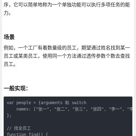
序，它可以简单地称为一个单独功能可以执行多项任务的能
力。
场景
例如，一个工厂有着数量级的员工，期望通过姓名找到某一
员工或某类员工，使用同一个方法通过透传参数个数去查找
员工。
一般实现：
var people = {arguments 和 switch

    names: ["张一", "张二", "张三", "张四", "李一", "李二
};

// 找全员工

function find() {
