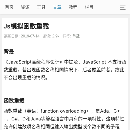
首页
资源
工具
文章
教程
栏目
Js模拟函数重载
更新日期:
2019-07-14
阅读:
2.9k
标签:
重载
背景
《JavaScript高级程序设计》中提及，JavaScript 不支持函
数重载。若出现函数名称相同情况下，后者覆盖前者，故此
不会出现重载的情况。
函数重载
函数重载（英语：function overloading），是Ada、C+
+、C#、D和Java等编程语言中具有的一项特性，这项特性
允许创建数项名称相同但输入输出类型或个数不同的子程