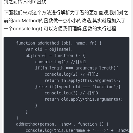
到之前传入的fn函数
下面我们来对这个方法进行解析为了看的更加直观,我们对之
前的addMethod的函数做一点小小的改造,其实就是加入了
一个console.log(),可以方便我们理解,函数的执行过程
    function addMethod (obj, name, fn) {

        var old = obj[name];

        obj[name] = function () {

            console.log(1) //打印1

            if(fn.length === arguments.length){

                console.log(2) // 打印2

                return fn.apply(this,arguments);

            }else if(typeof old === 'function'){

                console.log(3) // 打印3

                return old.apply(this,arguments);

            }

        }

    }

    addMethod(person, 'show', function () {

        console.log(this.userName + '---->' + 'show1')