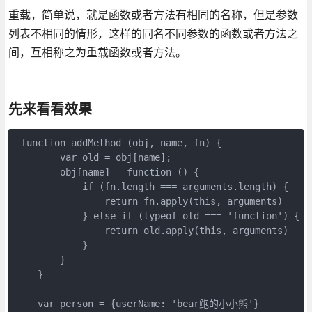
重载，简单说，就是函数或者方法有相同的名称，但是参数
列表不相同的情形，这样的同名不同参数的函数或者方法之
间，互相称之为重载函数或者方法。
先来看看效果
 function addMethod (obj, name, fn) {

        var old = obj[name];

        obj[name] = function () {

            if (fn.length === arguments.length) {

                return fn.apply(this, arguments)

            } else if (typeof old === 'function') {

                return old.apply(this, arguments)

            }

        }

    }

    var person = {userName: 'bear鲍的小小熊'}
