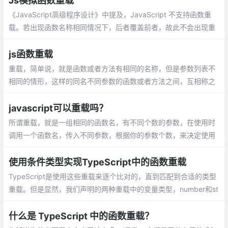
Js模拟函数重载
《JavaScript高级程序设计》中提及，JavaScript 不支持函数重
载。若出现函数名称相同情况下，后者覆盖前者，故此不会出现重
载的情况。 这项特性允许创建数项名称相同但输入输出类型或个数
不同的子程序
js函数重载
重载，简单说，就是函数或者方法有相同的名称，但是参数列表不
相同的情形，这样的同名不同参数的函数或者方法之间，互相称之
为重载函数或者方法。参考javascript 高级程序设计(第三版)P66 E
S函数不能够像传统意义上那样实现重载。而在其他语言中(如java)
javascript可以重载吗？
中
所谓重载，就是一组相同的函数名，有不同个数的参数，在使用时
调用一个函数名，传入不同参数，根据你的参数个数，来决定使用
不同的函数！但是我们知道js中是没有重载的，因为后定义的函数
会覆盖前面的同名函数，但是我们又想实现函数重载该怎么办呢
使用条件类型实现TypeScript中的函数重载
TypeScript是使用这些重载来逐个比对的，直到匹配到合适的类型
重载。但是显然，我们声明的两种重载中的变量类型，number和st
ring都与number|string不匹配，所以出现了类型错误
什么是 TypeScript 中的函数重载？