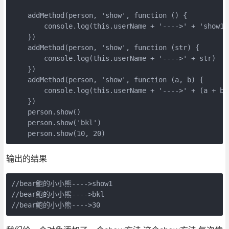
    addMethod(person, 'show', function () {

        console.log(this.userName + '---->' + 'show1')
    })

    addMethod(person, 'show', function (str) {

        console.log(this.userName + '---->' + str)

    })

    addMethod(person, 'show', function (a, b) {

        console.log(this.userName + '---->' + (a + b))
    })

    person.show()  

    person.show('bkl')

输出的结果
//bear鲍的小小熊---->show1

//bear鲍的小小熊---->bkl
