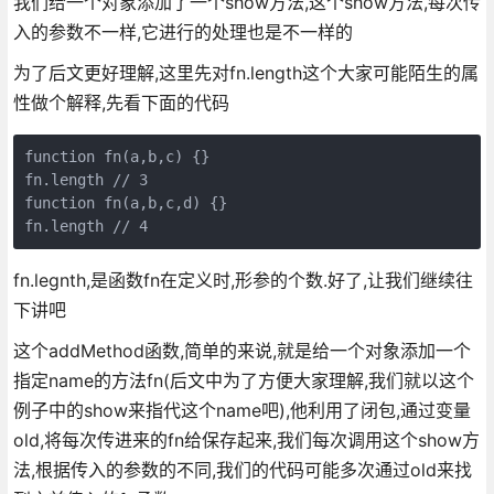
我们给一个对象添加了一个show方法,这个show方法,每次传
入的参数不一样,它进行的处理也是不一样的
为了后文更好理解,这里先对fn.length这个大家可能陌生的属
性做个解释,先看下面的代码
function fn(a,b,c) {}

fn.length // 3

function fn(a,b,c,d) {}

fn.legnth,是函数fn在定义时,形参的个数.好了,让我们继续往
下讲吧
这个addMethod函数,简单的来说,就是给一个对象添加一个
指定name的方法fn(后文中为了方便大家理解,我们就以这个
例子中的show来指代这个name吧),他利用了闭包,通过变量
old,将每次传进来的fn给保存起来,我们每次调用这个show方
法,根据传入的参数的不同,我们的代码可能多次通过old来找