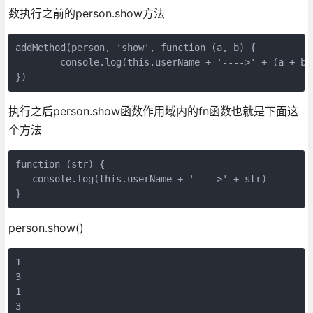
数执行之前的person.show方法
addMethod(person, 'show', function (a, b) {

        console.log(this.userName + '---->' + (a + b))
执行之后person.show函数作用域内的fn函数也就是下面这
个方法
function (str) {

   console.log(this.userName + '---->' + str)

person.show()
1

3

1

3
