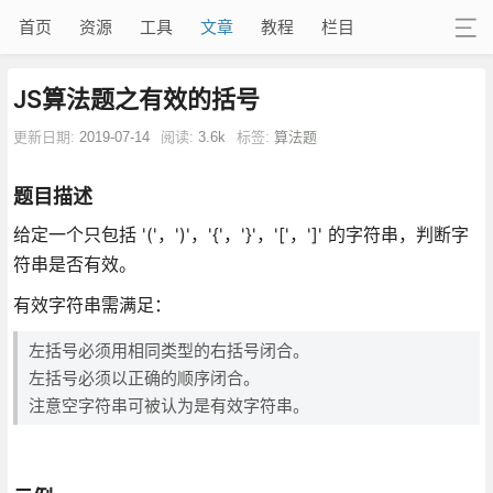
首页
资源
工具
文章
教程
栏目
JS算法题之有效的括号
更新日期:
2019-07-14
阅读:
3.6k
标签:
算法题
题目描述
给定一个只包括 '('，')'，'{'，'}'，'['，']' 的字符串，判断字
符串是否有效。
有效字符串需满足：
左括号必须用相同类型的右括号闭合。
左括号必须以正确的顺序闭合。
注意空字符串可被认为是有效字符串。