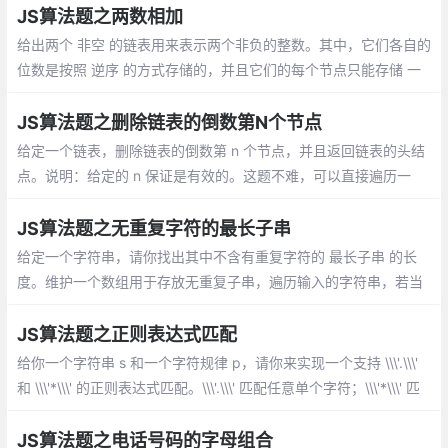
s[j]
JS算法题之两数相加
给出两个 非空 的链表用来表示两个非负的整数。其中，它们各自的
位数是按照 逆序 的方式存储的，并且它们的每个节点只能存储 一
位 数字。如果，我们将这两个数相加起来，则会返回一个新的链表
来表示它们的和。
JS算法题之删除链表的倒数第N个节点
给定一个链表，删除链表的倒数第 n 个节点，并且返回链表的头结
点。说明：给定的 n 保证是有效的。这题不难，可以直接遍历一
次，获取链表的长度，然后再次遍历到对应的节点，直接删除
JS算法题之无重复字符的最长子串
给定一个字符串，请你找出其中不含有重复字符的 最长子串 的长
度。维护一个数组用于存放无重复子串，遍历输入的字符串，若当
前字符不在无重复数组中，则添加，否则，无重复数组清空，并pu
sh当前字符。
JS算法题之正则表达式匹配
给你一个字符串 s 和一个字符规律 p，请你来实现一个支持 \\\'.\\\'
和 \\\'*\\\' 的正则表达式匹配。\\\'.\\\' 匹配任意单个字符；\\\'*\\\' 匹
配零个或多个前面的那一个元素；所谓匹配，是要涵盖 整个 字符串
s的，而不是部分字符串。
JS算法题之电话号码的字母组合