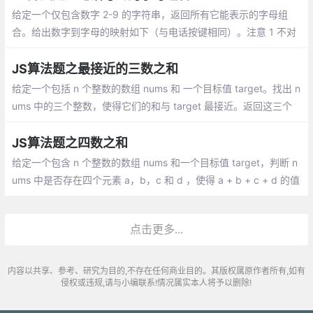
给定一个仅包含数字 2-9 的字符串，返回所有它能表示的字母组
合。给出数字到字母的映射如下（与电话按键相同）。注意 1 不对
应任何字母。
JS算法题之最接近的三数之和
给定一个包括 n 个整数的数组 nums 和 一个目标值 target。找出 n
ums 中的三个整数，使得它们的和与 target 最接近。返回这三个
数的和。假定每组输入只存在唯一答案。
JS算法题之四数之和
给定一个包含 n 个整数的数组 nums 和一个目标值 target，判断 n
ums 中是否存在四个元素 a，b，c 和 d ，使得 a + b + c + d 的值
与 target 相等？找出所有满足条件且不重复的四元组。
点击更多...
内容以共享、参考、研究为目的,不存在任何商业目的。其版权属原作者所有,如有
侵权或违规,请与小编联系!情况属实本人将予以删除!