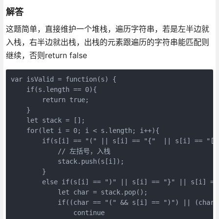
解答
这题简单，直接维护一个堆栈，遍历字符串，若是左半边就
入栈，右半边就出栈，出栈的元素跟遍历的字符串能匹配则
继续，否则return false
var isValid = function(s) {

    if(s.length == 0){

        return true;

    }

    let stack = [];

    for(let i = 0; i < s.length; i++){

        if(s[i] == "(" || s[i] == "{"  || s[i] == "[")
            // 左括号，入栈

            stack.push(s[i]);

        }

        else if(s[i] == ")" || s[i] == "}" || s[i] == 
            let char = stack.pop();

            if((char == "(" && s[i] == ")") || (char 
                continue
