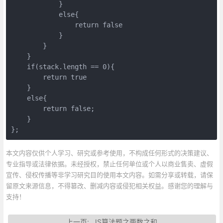
            }

            else{

                return false

            }

        }

    }

    if(stack.length == 0){

        return true

    }

    else{

        return false;

    }

};
本文内容仅供个人学习、研究或参考使用，不构成任何形式的决策建议、
专业指导或法律依据。未经授权，禁止任何单位或个人以商业售卖、虚假
宣传、侵权传播等非学习研究目的使用本文内容。如需分享或转载，请保
留原文来源信息，不得篡改、删减内容或侵犯相关权益。感谢您的理解与
支持！
上一页:
JS算法题之两数之和