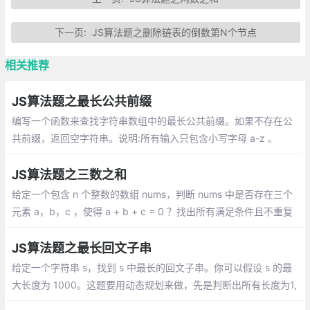
下一页:
JS算法题之删除链表的倒数第N个节点
相关推荐
JS算法题之最长公共前缀
编写一个函数来查找字符串数组中的最长公共前缀。如果不存在公
共前缀，返回空字符串。说明:所有输入只包含小写字母 a-z 。
JS算法题之三数之和
给定一个包含 n 个整数的数组 nums，判断 nums 中是否存在三个
元素 a，b，c ，使得 a + b + c = 0 ？找出所有满足条件且不重复
的三元组。注意：答案中不可以包含重复的三元组
JS算法题之最长回文子串
给定一个字符串 s，找到 s 中最长的回文子串。你可以假设 s 的最
大长度为 1000。这题要用动态规划来做，先是判断出所有长度为1,
2,3的子串是否回文。核心在于 dp[i][j] == dp[i+1][j-1] && s[i] ===