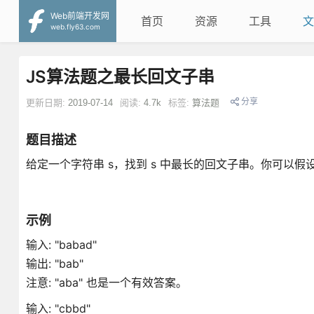
Web前端开发网
首页
资源
工具
文
web.fly63.com
JS算法题之最长回文子串
分享
更新日期:
2019-07-14
阅读:
4.7k
标签:
算法题
题目描述
给定一个字符串 s，找到 s 中最长的回文子串。你可以假设 
示例
输入: "babad"
输出: "bab"
注意: "aba" 也是一个有效答案。
输入: "cbbd"