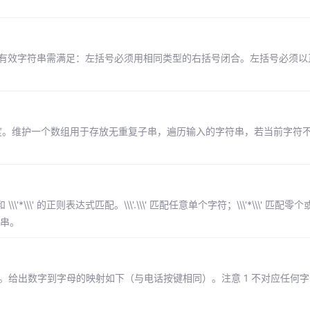
效。有效字符串需满足：左括号必须用相同类型的右括号闭合。左括号必须
长度。维护一个数组用于存放无重复子串，遍历输入的字符串，若当前字符
\\'*\\\' 的正则表达式匹配。\\\'.\\\' 匹配任意单个字符；\\\'*\\\' 匹
符串。
合。给出数字到字母的映射如下（与电话按键相同）。注意 1 不对应任何