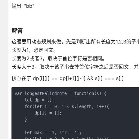
输出: "bb"
解答
这题要用动态规划来做，先是判断出所有长度为1,2,3的子
长度为1，必定回文。
长度为2或者3，取决于首位字符是否相同。
长度大于3，取决于该子串去掉首位字符之后是否回文，
核心在于 dp[i][j] == dp[i+1][j-1] && s[i] === s[j]
var longestPalindrome = function(s) {

    let dp = [];

    for(let i = 0; i < s.length; i++){

        dp[i] = [];

    }

    let max = -1, str = '';
