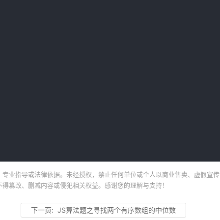
、专业指导或法律依据。未经授权，禁止任何单位或个人以商业售卖、虚假宣传
不得篡改、删减内容或侵犯相关权益。感谢您的理解与支持！
下一页:
JS算法题之寻找两个有序数组的中位数