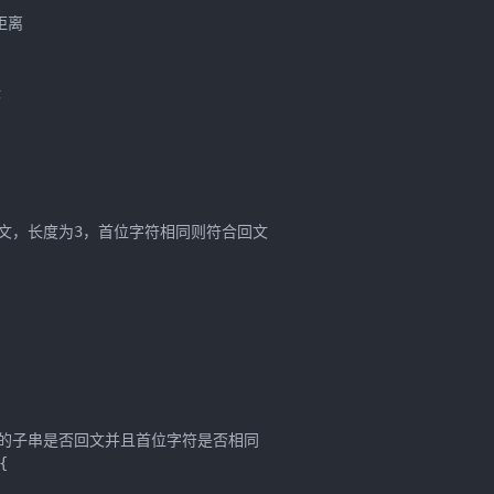
离



符合回文，长度为3，首位字符相同则符合回文

尾之后的子串是否回文并且首位字符是否相同


