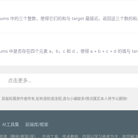
找出 nums 中的三个整数，使得它们的和与 target 最接近。返回这三个数
 中是否存在四个元素 a，b，c 和 d ，使得 a + b + c + d 的值与 ta
点击更多...
其版权属原作者所有,如有侵权或违规,请与小编联系!情况属实本人将予以删除!
AI工具集
前端库/框架
. 分享编程学习资源（教程/框架/库）、在线工具、技术教程、内容以学习参考为主，助