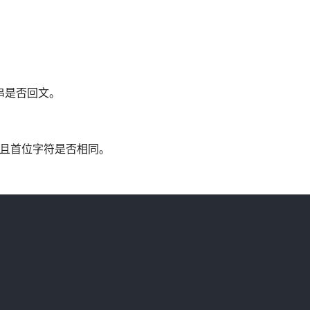
串是否回文。
并且首位字符是否相同。