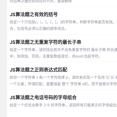
然后再次遍历到对应的节点，直接删除
JS算法题之有效的括号
给定一个只包括(，)，{，}，[，]的字符串，判断字符串是否有
合，左括号必须以正确的顺序闭合。
JS算法题之无重复字符的最长子串
给定一个字符串，请你找出其中不含有重复字符的 最长子串 的
中，则添加，否则，无重复数组清空，并push当前字符。
JS算法题之正则表达式匹配
给你一个字符串 s 和一个字符规律 p，请你来实现一个支持 \\\'.\\\' 和 \
一个元素；所谓匹配，是要涵盖 整个 字符串 s的，而不是部分字
JS算法题之电话号码的字母组合
给定一个仅包含数字 2-9 的字符串，返回所有它能表示的字母组