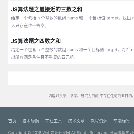
JS算法题之最接近的三数之和
给定一个包括 n 个整数的数组 nums 和 一个目标值 target。
入只存在唯一答案。
JS算法题之四数之和
给定一个包含 n 个整数的数组 nums 和一个目标值 target，判断 nums
出所有满足条件且不重复的四元组。
内容以共享、参考、研究为目的,不存在任何商业目的。
首页
技术导航
在线工具
技术文章
教程资源
前端标签
Copyright © 2018
Web前端开发网
All Rights Reserved