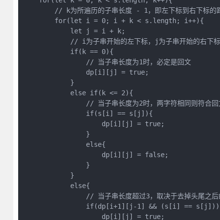
    for(let k = 0; k < s.length; k++){

        // k为所遍历的子串长度 - 1，即左下标到右下标的距
        for(let i = 0; i + k < s.length; i++){

            let j = i + k;

            // i为子串开始的左下标，j为子串开始的右下标
            if(k == 0){

                // 当子串长度为1时，必定是回文

                dp[i][j] = true;

            }

            else if(k <= 2){

                // 当子串长度为2时，两字符相同则
                if(s[i] == s[j]){

                    dp[i][j] = true;

                }

                else{

                    dp[i][j] = false;

                }

            }

            else{

                // 当子串长度超过3，取决于去掉头
                if(dp[i+1][j-1] && (s[i] == s[j])){
                    dp[i][j] = true;
