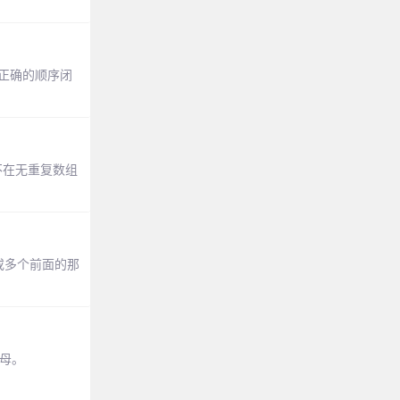
以正确的顺序闭
不在无重复数组
配零个或多个前面的那
字母。