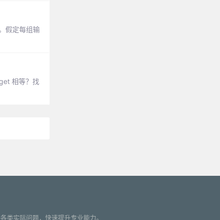
的和。假定每组输
rget 相等？找
您解决各类实际问题，快速提升专业能力。