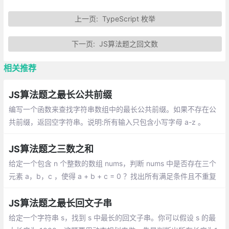
上一页:
TypeScript 枚举
下一页:
JS算法题之回文数
相关推荐
JS算法题之最长公共前缀
编写一个函数来查找字符串数组中的最长公共前缀。如果不存在公
共前缀，返回空字符串。说明:所有输入只包含小写字母 a-z 。
JS算法题之三数之和
给定一个包含 n 个整数的数组 nums，判断 nums 中是否存在三个
元素 a，b，c ，使得 a + b + c = 0 ？找出所有满足条件且不重复
的三元组。注意：答案中不可以包含重复的三元组
JS算法题之最长回文子串
给定一个字符串 s，找到 s 中最长的回文子串。你可以假设 s 的最