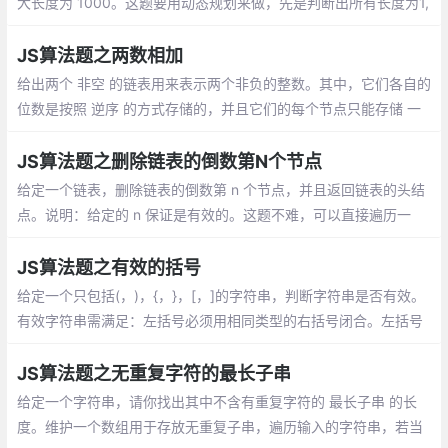
大长度为 1000。这题要用动态规划来做，先是判断出所有长度为1,
2,3的子串是否回文。核心在于 dp[i][j] == dp[i+1][j-1] && s[i] ===
s[j]
JS算法题之两数相加
给出两个 非空 的链表用来表示两个非负的整数。其中，它们各自的
位数是按照 逆序 的方式存储的，并且它们的每个节点只能存储 一
位 数字。如果，我们将这两个数相加起来，则会返回一个新的链表
来表示它们的和。
JS算法题之删除链表的倒数第N个节点
给定一个链表，删除链表的倒数第 n 个节点，并且返回链表的头结
点。说明：给定的 n 保证是有效的。这题不难，可以直接遍历一
次，获取链表的长度，然后再次遍历到对应的节点，直接删除
JS算法题之有效的括号
给定一个只包括(，)，{，}，[，]的字符串，判断字符串是否有效。
有效字符串需满足：左括号必须用相同类型的右括号闭合。左括号
必须以正确的顺序闭合，左括号必须以正确的顺序闭合。
JS算法题之无重复字符的最长子串
给定一个字符串，请你找出其中不含有重复字符的 最长子串 的长
度。维护一个数组用于存放无重复子串，遍历输入的字符串，若当