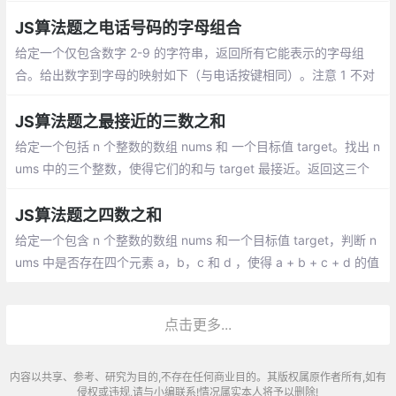
前字符不在无重复数组中，则添加，否则，无重复数组清空，并pu
sh当前字符。
JS算法题之电话号码的字母组合
给定一个仅包含数字 2-9 的字符串，返回所有它能表示的字母组
合。给出数字到字母的映射如下（与电话按键相同）。注意 1 不对
应任何字母。
JS算法题之最接近的三数之和
给定一个包括 n 个整数的数组 nums 和 一个目标值 target。找出 n
ums 中的三个整数，使得它们的和与 target 最接近。返回这三个
数的和。假定每组输入只存在唯一答案。
JS算法题之四数之和
给定一个包含 n 个整数的数组 nums 和一个目标值 target，判断 n
ums 中是否存在四个元素 a，b，c 和 d ，使得 a + b + c + d 的值
与 target 相等？找出所有满足条件且不重复的四元组。
点击更多...
内容以共享、参考、研究为目的,不存在任何商业目的。其版权属原作者所有,如有
侵权或违规,请与小编联系!情况属实本人将予以删除!