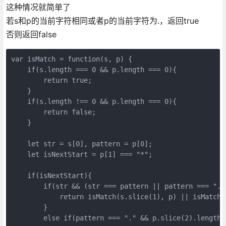
这种情况就简单了
若s和p的当前字符相同或者p的当前字符为.，返回true
否则返回false
var isMatch = function(s, p) {

    if(s.length === 0 && p.length === 0){

        return true;

    }

    if(s.length !== 0 && p.length === 0){

        return false;

    }

    let str = s[0], pattern = p[0];

    let isNextStart = p[1] === "*";

    if(isNextStart){

        if(str && (str === pattern || pattern === ".")
            return isMatch(s.slice(1), p) || isMatch(
        }

        else if(pattern === "." && p.slice(2).length =