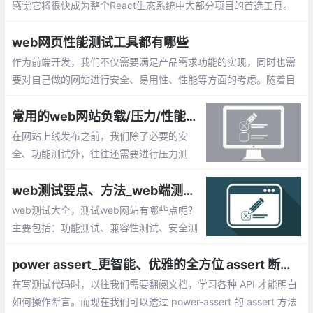
感觉它将很快成为整个React生态系统中大部分项目的首选工具。
我建议，应该把测试迁移到Jest上去。
web网页性能测试工具都有哪些
作为前端开发，我们不仅需要满足产品需求功能的实现，同时也需
要对自己做的网站进行安全、易用性、性能等方面的考虑。随着目
前技术不断进步，web页面的性能测试工具也在不断完善，通过这
些工具，我们可以客观的评价web网站的质量水平。
常用的web网站负载/压力/性能测试工具
在网站上线发布之前，我们除了必要的安
全、功能测试外，往往还需要进行压力测
试。通过模拟实际应用的软硬件环境及用户
使用过程的系统负荷，长时间或超大负荷地
web测试要点、方法_web端测试大全总结
运行测试软件。包括：Apache JMeter 、L
web测试大全，测试web网站有哪些点呢？
oadRunner、NeoLoad等
主要包括：功能测试、兼容性测试、安全测
试、输入框测试、用户权限测试等
power assert_更智能、优雅的全方位 assert 断言库
在写测试代码时，以往我们需要翻阅文档，学习各种 API 才能明白
如何操作断言。而现在我们可以透过 power-assert 的 assert 方法