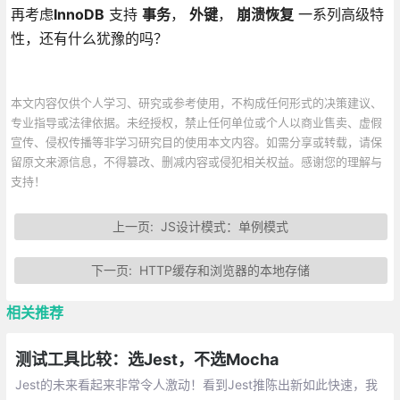
再考虑
InnoDB
支持
事务
，
外键
，
崩溃恢复
一系列高级特
性，还有什么犹豫的吗？
本文内容仅供个人学习、研究或参考使用，不构成任何形式的决策建议、
专业指导或法律依据。未经授权，禁止任何单位或个人以商业售卖、虚假
宣传、侵权传播等非学习研究目的使用本文内容。如需分享或转载，请保
留原文来源信息，不得篡改、删减内容或侵犯相关权益。感谢您的理解与
支持！
上一页:
JS设计模式：单例模式
下一页:
HTTP缓存和浏览器的本地存储
相关推荐
测试工具比较：选Jest，不选Mocha
Jest的未来看起来非常令人激动！看到Jest推陈出新如此快速，我