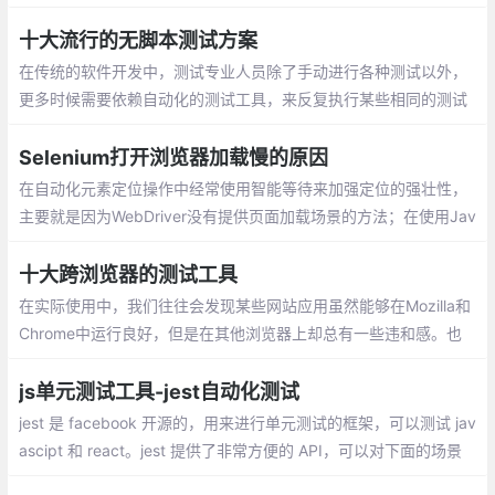
来减轻调试压力。不仅如此，它还提供更加直观，具体的运行效
果，帮助 DEBUG。写测试代码，其实可以很容易。
十大流行的无脚本测试方案
在传统的软件开发中，测试专业人​​员除了手动进行各种测试以外，
更多时候需要依赖自动化的测试工具，来反复执行某些相同的测试
任务。对于一些按照硬编码值执行、且无需任何修改的简单测试任
务而言
Selenium打开浏览器加载慢的原因
在自动化元素定位操作中经常使用智能等待来加强定位的强壮性，
主要就是因为WebDriver没有提供页面加载场景的方法；在使用Jav
aScript知识的突然心生灵感，可以使用JavaScript来配合验证页面
加载，结果发现我真是井底之蛙。
十大跨浏览器的测试工具
在实际使用中，我们往往会发现某些网站应用虽然能够在Mozilla和
Chrome中运行良好，但是在其他浏览器上却总有一些违和感。也
许就是因为某个网站的兼容性问题，导致您失去了一个又一个的访
客或潜在用户
js单元测试工具-jest自动化测试
jest 是 facebook 开源的，用来进行单元测试的框架，可以测试 jav
ascipt 和 react。jest 提供了非常方便的 API，可以对下面的场景
方便的测试：一般函数、异步函数、测试的生命周期、react 测试