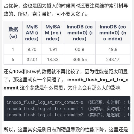
占优势，这也是因为插入的时候同时还要注意维护索引树导
致的，所以，索引虽好，可不要太贪了。
MyIS
MyISA
InnoDB (co
InnoDB (co
数据
AM (i
M (no i
mmit=0) (i
mmit=0) (n
（w）
ndex)
ndex)
ndex)
o index)
1
9.70
4.91
60.9
49.8
5
32.01
18.33
306.55
243.17
还有10w和50w的数据就不再比较了，因为性能差距太明显
了，那这里就有一个问题了，
innodb_flush_log_at_trx_c
ommit
这个参数是什么意思，为什么会有那么大的影响
innodb_flush_log_at_trx_commit=0 （延迟写、实时刷）：log_
innodb_flush_log_at_trx_commit=1 （实时写、实时刷）：log_
innodb_flush_log_at_trx_commit=2 （实时写、延迟刷）：log_
所以，这里其实是刷日志到硬盘导致的性能下降，这里还是