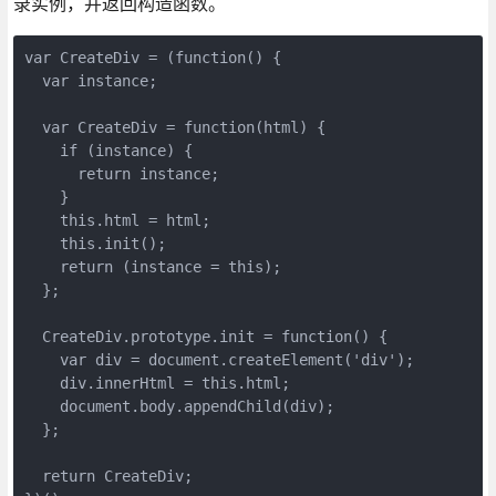
录实例，并返回构造函数。
var CreateDiv = (function() {

  var instance;

  var CreateDiv = function(html) {

    if (instance) {

      return instance;

    }

    this.html = html;

    this.init();

    return (instance = this);

  };

  CreateDiv.prototype.init = function() {

    var div = document.createElement('div');

    div.innerHtml = this.html;

    document.body.appendChild(div);

  };

  return CreateDiv;
