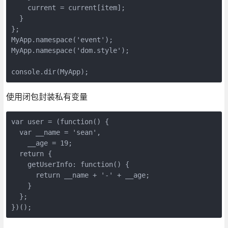
    current = current[item];

  }

};

MyApp.namespace('event');

MyApp.namespace('dom.style');

console.dir(MyApp);
使用闭包封装私有变量
var user = (function() {

  var __name = 'sean',

    __age = 19;

  return {

    getUserInfo: function() {

      return __name + '-' + __age;

    }

  };

})();