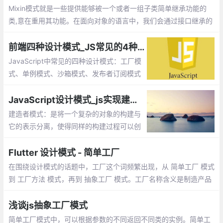
臃肿的情况。
Mixin模式就是一些提供能够被一个或者一组子类简单继承功能的
类,意在重用其功能。在面向对象的语言中，我们会通过接口继承的
方式来实现功能的复用。
前端四种设计模式_JS常见的4种模式
JavaScript中常见的四种设计模式：工厂模
式、单例模式、沙箱模式、发布者订阅模式
JavaScript设计模式_js实现建造者模式
建造者模式：是将一个复杂的对象的构建与
它的表示分离，使得同样的构建过程可以创
建不同的表示。工厂类模式提供的是创建单
个类的模式，而建造者模式则是将各种产品
Flutter 设计模式 - 简单工厂
集中起来进行管理，用来创建复合对象
在围绕设计模式的话题中，工厂这个词频繁出现，从 简单工厂 模式
到 工厂方法 模式，再到 抽象工厂 模式。工厂名称含义是制造产品
的工业场所，应用在面向对象中，顺理成章地成为了比较典型的创
建型模式
浅谈js抽象工厂模式
简单工厂模式中，可以根据参数的不同返回不同类的实例。简单工