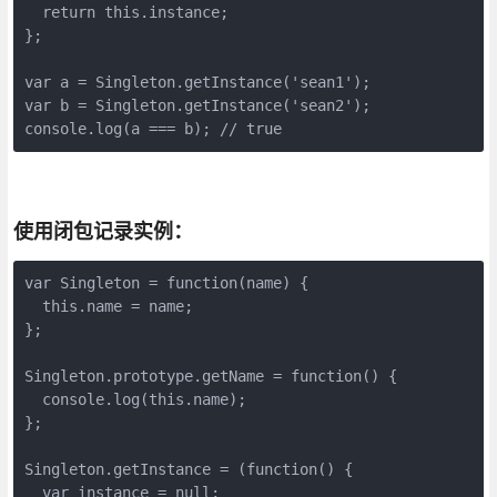
  return this.instance;

};

var a = Singleton.getInstance('sean1');

var b = Singleton.getInstance('sean2');

console.log(a === b); // true
使用闭包记录实例：
var Singleton = function(name) {

  this.name = name;

};

Singleton.prototype.getName = function() {

  console.log(this.name);

};

Singleton.getInstance = (function() {

  var instance = null;
