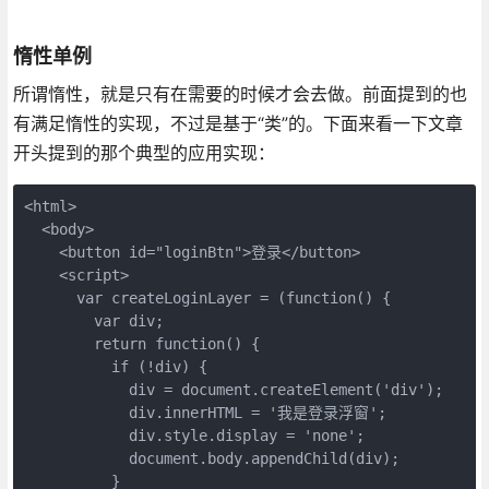
惰性单例
所谓惰性，就是只有在需要的时候才会去做。前面提到的也
有满足惰性的实现，不过是基于“类”的。下面来看一下文章
开头提到的那个典型的应用实现：
<html>

  <body>

    <button id="loginBtn">登录</button>

    <script>

      var createLoginLayer = (function() {

        var div;

        return function() {

          if (!div) {

            div = document.createElement('div');

            div.innerHTML = '我是登录浮窗';

            div.style.display = 'none';

            document.body.appendChild(div);

          }
