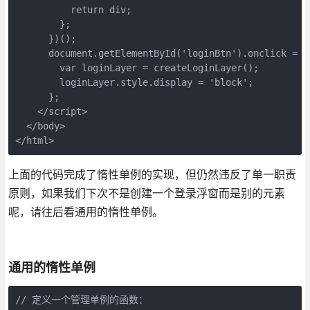
          return div;

        };

      })();

      document.getElementById('loginBtn').onclick = fu
        var loginLayer = createLoginLayer();

        loginLayer.style.display = 'block';

      };

    </script>

  </body>

</html>
上面的代码完成了惰性单例的实现，但仍然违反了单一职责
原则，如果我们下次不是创建一个登录浮窗而是别的元素
呢，请往后看通用的惰性单例。
通用的惰性单例
// 定义一个管理单例的函数：
