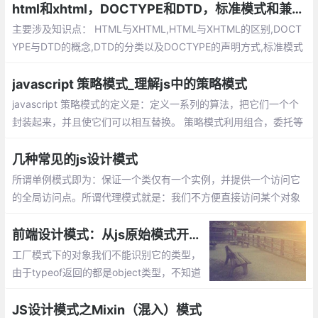
不同于静态类，我们可以延迟单例对象的初
html和xhtml，DOCTYPE和DTD，标准模式和兼容模式
始化，通常这种情况发生在我们需要等待加
主要涉及知识点： HTML与XHTML,HTML与XHTML的区别,DOCT
载创建单例的依赖。
YPE与DTD的概念,DTD的分类以及DOCTYPE的声明方式,标准模式
（Standard Mode）和兼容模式（Quircks Mode）,标准模式（St
andard Mode）和兼容模式（Quircks Mode）的区别
javascript 策略模式_理解js中的策略模式
javascript 策略模式的定义是：定义一系列的算法，把它们一个个
封装起来，并且使它们可以相互替换。 策略模式利用组合，委托等
技术和思想，有效的避免很多if条件语句，策略模式提供了开放-封
闭原则，使代码更容易理解和扩展， 策略模式中的代码可以复用。
几种常见的js设计模式
所谓单例模式即为：保证一个类仅有一个实例，并提供一个访问它
的全局访问点。所谓代理模式就是：我们不方便直接访问某个对象
时，可以为对象创建一个占位符（代理），以便控制对它的访问，
我们实际上访问的是代理对象。
前端设计模式：从js原始模式开始，去理解Js工厂模式和构造函数模式
工厂模式下的对象我们不能识别它的类型，
由于typeof返回的都是object类型，不知道
它是那个对象的实例。另外每次造人时都要
创建一个独立的person的对象，会造成代码
JS设计模式之Mixin（混入）模式