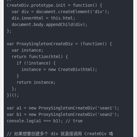
CreateDiv.prototype.init = function() {

  var div = document.createElement('div');

  div.innerHtml = this.html;

  document.body.appendChild(div);

};

var ProxySingletonCreateDiv = (function() {

  var instance;

  return function(html) {

    if (!instance) {

      instance = new CreateDiv(html);

    }

    return instance;

  };

})();

var a1 = new ProxySingletonCreateDiv('sean1');

var b1 = new ProxySingletonCreateDiv('sean2');

console.log(a1 === b1); // true

// 如果想要创建多个 div 就直接调用 CreateDiv 咯
