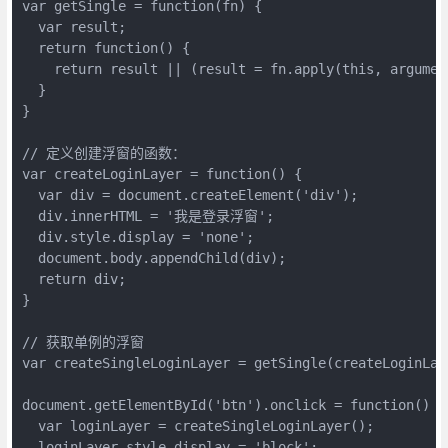
var getSingle = function(fn) {

  var result;

  return function() {

    return result || (result = fn.apply(this, argument
  }

}

// 定义创建浮窗的函数：

var createLoginLayer = function() {

  var div = document.createElement('div');

  div.innerHTML = '我是登录浮窗';

  div.style.display = 'none';

  document.body.appendChild(div);

  return div;

}

// 获取单例的浮窗

var createSingleLoginLayer = getSingle(createLoginLaye
document.getElementById('btn').onclick = function() {

  var loginLayer = createSingleLoginLayer();

  loginLayer.style.display = 'block';
