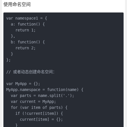
使用命名空间
var namespace1 = {

  a: function() {

    return 1;

  },

  b: function() {

    return 2;

  }

};

// 或者动态创建命名空间：

var MyApp = {};

MyApp.namespace = function(name) {

  var parts = name.split('.');

  var current = MyApp;

  for (var item of parts) {

    if (!current[item]) {

      current[item] = {};

    }
