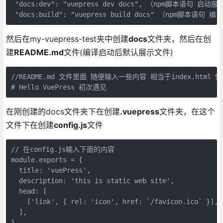
 "docs:dev": "vuepress dev docs", （npm脚本语句 启动服务
 "docs:build": "vuepress build docs" （npm脚本
然后在my-vuepress-test夹中创建
docs
文件夹，然后在创
建
README.md
文件(编译启动后默认展示文件)
//README.md 文件里面 随便输入一些内容 相当于index.html 例
# Hello VuePress 初次遇见
在刚创建的docs文件夹下在创建
.vuepress
文件夹，在这个
文件下在创建
config.js
文件
// 在config.js输入下面的内容

module.exports = {

  title: 'vuePress', 

  description: 'this is static web site',

  head: [

    ['link', { rel: 'icon', href: `/favicon.ico` }],

  ],

}