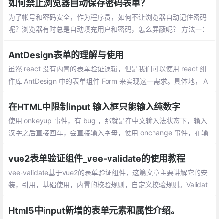
数组
如何禁止浏览器自动保存密码表单？
为了帐号和密码安全，作为程序员，如何不让浏览器自动记住密码
呢？浏览器有时总是自动填充用户和密码，怎么屏蔽呢？ 方法一：
在输入框上添加 onfocus=this.type=password 输入框获得焦点时
改变输入框格式为密码框
AntDesign表单的理解与使用
虽然 react 没有内置的表单验证逻辑，但是我们可以使用 react 组
件库 AntDesign 中的表单组件 Form 来实现这一需求。具体地， A
ntDesign 中的表单组件 Form 与表单域 Form.Item（用于包裹任意
输入控制的容器）配合使用：
在HTML中限制input 输入框只能输入纯数字
使用 onkeyup 事件，有 bug ，那就是在中文输入法状态下，输入
汉字之后直接回车，会直接输入字母，使用 onchange 事件，在输
入内容后，只有 input 丧失焦点时才会得到结果，并不能在输入时
就做出响应，使用 oninput 事件，完美的解决了以上两种问题
vue2表单验证组件_vee-validate的使用教程
vee-validate基于vue2的表单验证组件，这篇文章主要讲解它的安
装，引用，基础使用，内置的校验规则，自定义校验规则。Validat
or是以$validator被组件自动注入到Vue实例的，同时也可以独立的
进行调用
Html5中input新增的表单元素和属性介绍。