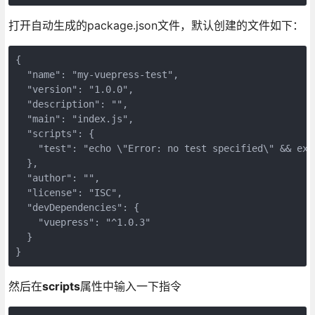
打开自动生成的package.json文件，默认创建的文件如下：
{

  "name": "my-vuepress-test",

  "version": "1.0.0",

  "description": "",

  "main": "index.js",

  "scripts": {

    "test": "echo \"Error: no test specified\" && exit
  },

  "author": "",

  "license": "ISC",

  "devDependencies": {

    "vuepress": "^1.0.3"

  }

}
然后在
scripts
属性中输入一下指令