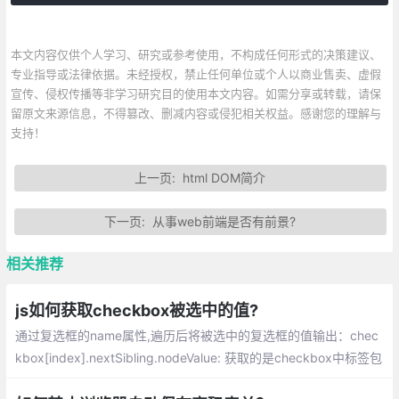
本文内容仅供个人学习、研究或参考使用，不构成任何形式的决策建议、
专业指导或法律依据。未经授权，禁止任何单位或个人以商业售卖、虚假
宣传、侵权传播等非学习研究目的使用本文内容。如需分享或转载，请保
留原文来源信息，不得篡改、删减内容或侵犯相关权益。感谢您的理解与
支持！
上一页:
html DOM简介
下一页:
从事web前端是否有前景?
相关推荐
js如何获取checkbox被选中的值?
通过复选框的name属性,遍历后将被选中的复选框的值输出：chec
kbox[index].nextSibling.nodeValue: 获取的是checkbox中标签包
裹的文本值，建立一个数组,使用push 方法将被选中的元素保存到