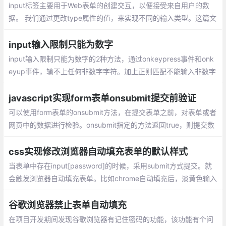
input标签主要用于Web表单的创建交互，以便接受来自用户的数
据。 我们通过更改type属性的值，来实现不同的输入类型。这篇文
章主要讲解html5中新增的表单属性。
input输入限制只能为数字
input输入限制只能为数字的2种方法，通过onkeypress事件和onk
eyup事件，输不上任何非数字字符。加上正则匹配不能输入非数字
字符就可以了
javascript实现form表单onsubmit提交前验证
可以使用form表单的onsubmit方法，在提交表单之前，对表单或者
网页中的数据进行检验。onsubmit指定的方法返回true，则提交数
据；返回false不提交数据。
css实现修改浏览器自动填充表单的默认样式
当表单中存在input[password]的时候，采用submit方式提交。就
会触发浏览器自动填充表单。比如chrome自动填充后，淡黄色输入
框代替了背景样式，看起来有些怪异。input文本框是使用图片背景
的
谷歌浏览器禁止表单自动填充
在项目开发期间发现谷歌浏览器有记住密码的功能，该功能有个问