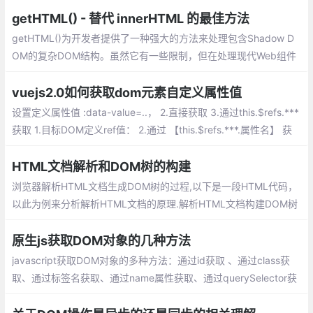
本;代码编辑器；我强烈推荐 Visual Studio Code
getHTML() - 替代 innerHTML 的最佳方法
getHTML()为开发者提供了一种强大的方法来处理包含Shadow D
OM的复杂DOM结构。虽然它有一些限制，但在处理现代Web组件
和复杂UI时，getHTML()的优势是显而易见的。随着Web组件的普
及，掌握getHTML()将成为前端开发者的重要技能。
vuejs2.0如何获取dom元素自定义属性值
设置定义属性值 :data-value=..， 2.直接获取 3.通过this.$refs.***
获取 1.目标DOM定义ref值： 2.通过 【this.$refs.***.属性名】 获
取相关属性的值： this.$refs.*** 获取到对应的元素 ...
HTML文档解析和DOM树的构建
浏览器解析HTML文档生成DOM树的过程,以下是一段HTML代码，
以此为例来分析解析HTML文档的原理.解析HTML文档构建DOM树
的理解过程可分为两个主要模块构成，即标签解析、DOM树构建
原生js获取DOM对象的几种方法
javascript获取DOM对象的多种方法：通过id获取 、通过class获
取、通过标签名获取、通过name属性获取、通过querySelector获
取、通过querySelectorAll获取等