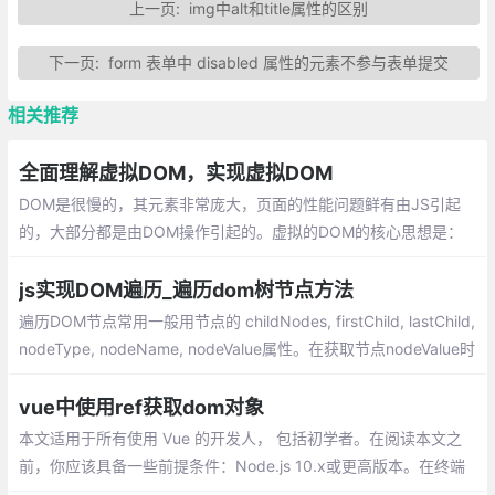
上一页:
img中alt和title属性的区别
下一页:
form 表单中 disabled 属性的元素不参与表单提交
相关推荐
全面理解虚拟DOM，实现虚拟DOM
DOM是很慢的，其元素非常庞大，页面的性能问题鲜有由JS引起
的，大部分都是由DOM操作引起的。虚拟的DOM的核心思想是：
对复杂的文档DOM结构，提供一种方便的工具，进行最小化地DO
M操作。
js实现DOM遍历_遍历dom树节点方法
遍历DOM节点常用一般用节点的 childNodes, firstChild, lastChild,
nodeType, nodeName, nodeValue属性。在获取节点nodeValue时
要注意，元素节点的子文本节点的nodeValue才是元素节点中文本
的内容。
vue中使用ref获取dom对象
本文适用于所有使用 Vue 的开发人， 包括初学者。在阅读本文之
前，你应该具备一些前提条件：Node.js 10.x或更高版本。在终端
或命令提示符下运行 node -v 来验证你的版本;npm 6.7 或以上版