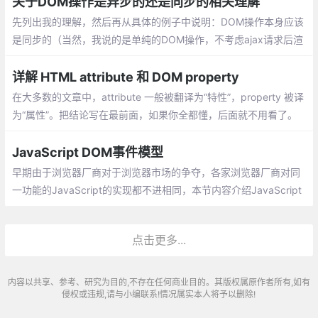
关于DOM操作是异步的还是同步的相关理解
先列出我的理解，然后再从具体的例子中说明：DOM操作本身应该
是同步的（当然，我说的是单纯的DOM操作，不考虑ajax请求后渲
染等）；DOM操作之后导致的渲染等是异步的（在DOM操作简单
的情况下，是难以察觉的）
详解 HTML attribute 和 DOM property
在大多数的文章中，attribute 一般被翻译为“特性”，property 被译
为“属性”。把结论写在最前面，如果你全都懂，后面就不用看了。
当我们书写 HTML 代码的时候
JavaScript DOM事件模型
早期由于浏览器厂商对于浏览器市场的争夺，各家浏览器厂商对同
一功能的JavaScript的实现都不进相同，本节内容介绍JavaScript
的DOM事件模型及事件处理程序的分类。
点击更多...
内容以共享、参考、研究为目的,不存在任何商业目的。其版权属原作者所有,如有
侵权或违规,请与小编联系!情况属实本人将予以删除!