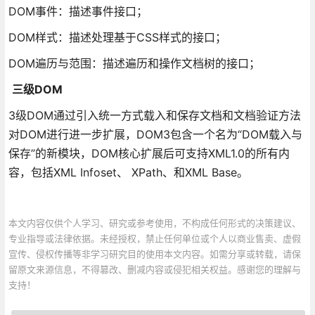
DOM事件：描述事件接口；
DOM样式：描述处理基于CSS样式的接口；
DOM遍历与范围：描述遍历和操作文档树的接口；
三级DOM
3级DOM通过引入统一方式载入和保存文档和文档验证方法
对DOM进行进一步扩展，DOM3包含一个名为“DOM载入与
保存”的新模块，DOM核心扩展后可支持XML1.0的所有内
容，包括XML Infoset、 XPath、和XML Base。
本文内容仅供个人学习、研究或参考使用，不构成任何形式的决策建议、
专业指导或法律依据。未经授权，禁止任何单位或个人以商业售卖、虚假
宣传、侵权传播等非学习研究目的使用本文内容。如需分享或转载，请保
留原文来源信息，不得篡改、删减内容或侵犯相关权益。感谢您的理解与
支持！