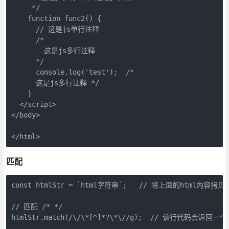
     */

    function func2() {

      // 这是js单行注释

      /*

        这是js多行注释

      */

      console.log('test');  /* 

      这是js多行注释 */

    } 

  </script>

</body>

</html>
匹配
const htmlStr = `html字符串`;   // 将上面的html内
// 匹配 /* */

htmlStr.match(/\/\*[^]*?\*\//g);  // 该