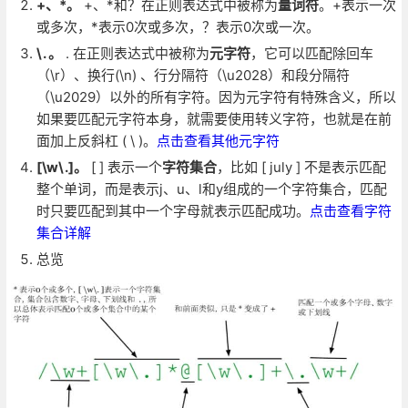
+、*。
+、*和？在正则表达式中被称为
量词符
。+表示一次
或多次，*表示0次或多次，？表示0次或一次。
\. 。
. 在正则表达式中被称为
元字符
，它可以匹配除回车
（\r）、换行(\n) 、行分隔符（\u2028）和段分隔符
（\u2029）以外的所有字符。因为元字符有特殊含义，所以
如果要匹配元字符本身，就需要使用转义字符，也就是在前
面加上反斜杠 ( \ )。
点击查看其他元字符
[\w\.]。
[ ] 表示一个
字符集合
，比如 [ july ] 不是表示匹配
整个单词，而是表示j、u、l和y组成的一个字符集合，匹配
时只要匹配到其中一个字母就表示匹配成功。
点击查看字符
集合详解
总览