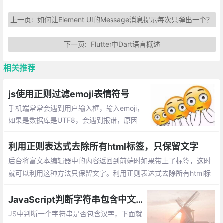
上一页:
如何让Element UI的Message消息提示每次只弹出一个？
下一页:
Flutter中Dart语言概述
相关推荐
js使用正则过滤emoji表情符号
手机端常常会遇到用户输入框，输入emoji，
如果是数据库是UTF8，会遇到报错，原因
是：UTF-8编码有可能是两个、三个、四个
字节。Emoji表情是4个字节，而Mysql的utf
利用正则表达式去除所有html标签，只保留文字
8编码最多3个字节，所以数据插不进去。
后台将富文本编辑器中的内容返回到前端时如果带上了标签，这时
就可以利用这种方法只保留文字。利用正则表达式去除所有html标
签，只保留文字
JavaScript判断字符串包含中文字符的方法总结
JS中判断一个字符串是否包含汉字，下面就