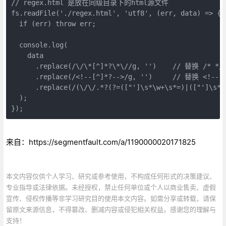
// regex.html 是放在同级目录下的html源文件

fs.readFile('./regex.html', 'utf8', (err, data) => {

  if (err) throw err;

  console.log(

    data

      .replace(/\/\*[^]*?\*\//g, '')    // 替换 /* */

      .replace(/<!--[^]*?-->/g, '')     // 替换 <!-- -
      .replace(/(\/\/.*?(?=(["']\s*\w+\s*=)|(["']\s*
  );

});
来自：https://segmentfault.com/a/1190000020171825
本文内容仅供个人学习、研究或参考使用，不构成任何形式的决策建议、
专业指导或法律依据。未经授权，禁止任何单位或个人以商业售卖、虚假
宣传、侵权传播等非学习研究目的使用本文内容。如需分享或转载，请保
留原文来源信息，不得篡改、删减内容或侵犯相关权益。感谢您的理解与
支持！