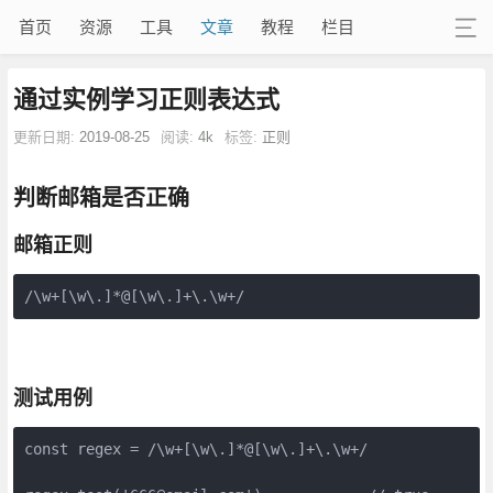
首页
资源
工具
文章
教程
栏目
通过实例学习正则表达式
更新日期:
2019-08-25
阅读:
4k
标签:
正则
判断邮箱是否正确
邮箱正则
/\w+[\w\.]*@[\w\.]+\.\w+/
测试用例
const regex = /\w+[\w\.]*@[\w\.]+\.\w+/
