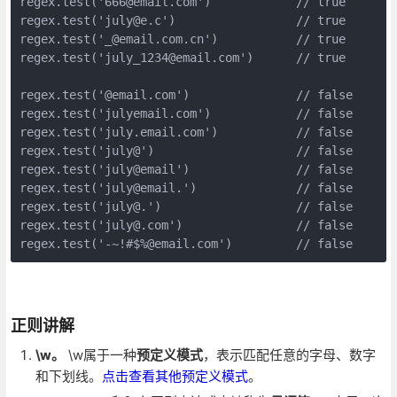
regex.test('666@email.com')            // true

regex.test('july@e.c')                 // true        
regex.test('_@email.com.cn')           // true

regex.test('july_1234@email.com')      // true

regex.test('@email.com')               // false

regex.test('julyemail.com')            // false

regex.test('july.email.com')           // false

regex.test('july@')                    // false

regex.test('july@email')               // false

regex.test('july@email.')              // false

regex.test('july@.')                   // false

regex.test('july@.com')                // false

regex.test('-~!#$%@email.com')         // false
正则讲解
\w。
\w属于一种
预定义模式
，表示匹配任意的字母、数字
和下划线。
点击查看其他预定义模式
。