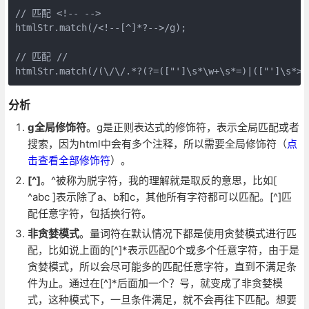
// 匹配 <!-- -->

htmlStr.match(/<!--[^]*?-->/g);

// 匹配 //

分析
g全局修饰符
。g是正则表达式的修饰符，表示全局匹配或者
搜索，因为html中会有多个注释，所以需要全局修饰符（
点
击查看全部修饰符
）。
[^]
。^被称为脱字符，我的理解就是取反的意思，比如[
^abc ]表示除了a、b和c，其他所有字符都可以匹配。[^]匹
配任意字符，包括换行符。
非贪婪模式
。量词符在默认情况下都是使用贪婪模式进行匹
配，比如说上面的[^]*表示匹配0个或多个任意字符，由于是
贪婪模式，所以会尽可能多的匹配任意字符，直到不满足条
件为止。通过在[^]*后面加一个？号，就变成了非贪婪模
式，这种模式下，一旦条件满足，就不会再往下匹配。想要