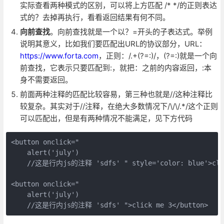
实际查看两种模式的区别，可以将上方匹配 /* */的正则表达
式的？去掉再执行，看看返回结果有何不同。
向前查找
。向前查找就是一个以？=开头的子表达式。举例
说明其意义，比如我们要匹配出URL的协议部分，URL：
https://www.forta.com
，正则：/.+(?=:)/，(?=:)就是一个向
前查找，它表示只要匹配到:，就把：之前的内容返回，:本
身不需要返回。
前面两种注释的匹配比较容易，第三种也就是//这种注释比
较复杂。其实对于//注释，在绝大多数情况下/\/\/.*/这个正则
可以匹配出，但是有两种情况不能满足，见下方代码
<button onclick="

    alert('july')

    //这是行内js的注释 'sdfs' " style='color: blue'>click
<button onclick="

    alert('july')

    //这是行内js的注释 'sdfs' ">click me 3</button>