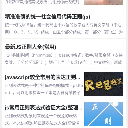
介绍2中常用的实现方法：用正则表达式判
断、用 Unicode 字符范围判断。
精准准确的统一社会信用代码正则(js)
统一代码为18位，统一代码由十八位的数字或大写英文字母（不适
用I、O、Z、S、V）组成，由五个部分组成：第一部分（第1位）为
登记管理部门代码，9表示工商部门；(数字或大写英文字母)
最新JS正则大全(常用)
12小时制时间（hh:mm:ss）；base64格式；数字/货币金额（支持
负数、千分位分隔符）；银行卡号（16或19位）；中文姓名；新能
源车牌号
javascript较全常用的表达正则验证,js中采用test()方法
正则表达式是一种字符串匹配的模式（patte
rn），可以用来检查一个串是否含有某种子
串、将匹配的子串替换或者从某个串中取出
符合某个条件的子串等。本文整理了JS较全
js常用正则表达式验证大全(整理详细且实用)
且实用正则表达式。
正则表达式对象用来规范一个规范的表达
式，本文讲的是JS正则表达式大全(整理详