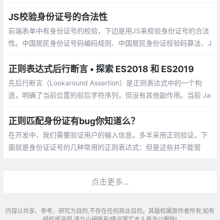
细且实用),包括校验数字、字符、一些特殊
的需求等等
JS校验身份证号的合法性
前端表单中有身份证号的校验，下边是用JS来校验身份证号的合法
性。中国居民身份证号码编码规则、中国居民身份证校验码算法、J
S校验身份证合法性。
正则表达式后行断言 • 探索 ES2018 和 ES2019
先后行断言（Lookaround Assertion）是正则表达式中的一个构
造，明确了当前位置的前后字符序列，但没有其他副作用。当前 Ja
vaScript 唯一支持的 Lookaround Assertion 是 先行断言，其匹配
当前位置接下来的字符序列
正则匹配身份证有bug你知道么？
在开发中，我们需要验证用户的输入信息，多半采用正则验证，下
面就是身份证证号的几种常用的正则表达式：但是这些并不能管
用，是不是很气人？这是为什么呢？
点击更多...
内容以共享、参考、研究为目的,不存在任何商业目的。其版权属原作者所有,如有
侵权或违规,请与小编联系!情况属实本人将予以删除!