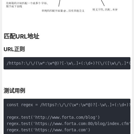
匹配URL地址
URL正则
/https?:\/\/(\w*:\w*@)?[-\w\.]+(:\d+)?(\/([\w\/\.]*(\
测试用例
const regex = /https?:\/\/(\w*:\w*@)?[-\w\.]+(:\d+)?(
regex.test('http://www.forta.com/blog')               
regex.test('https://www.forta.com:80/blog/index.cfm') 
regex.test('https://www.forta.com')                   