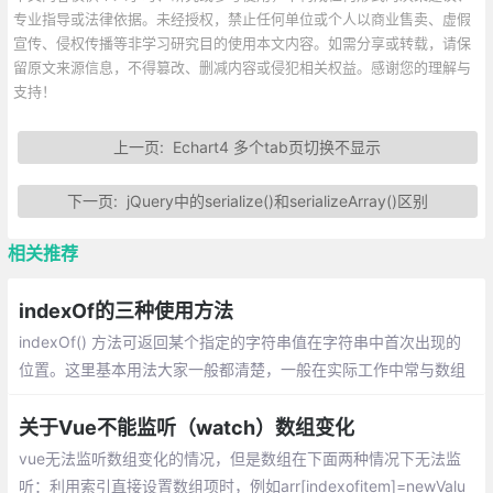
专业指导或法律依据。未经授权，禁止任何单位或个人以商业售卖、虚假
宣传、侵权传播等非学习研究目的使用本文内容。如需分享或转载，请保
留原文来源信息，不得篡改、删减内容或侵犯相关权益。感谢您的理解与
支持！
上一页:
Echart4 多个tab页切换不显示
下一页:
jQuery中的serialize()和serializeArray()区别
相关推荐
indexOf的三种使用方法
indexOf() 方法可返回某个指定的字符串值在字符串中首次出现的
位置。这里基本用法大家一般都清楚，一般在实际工作中常与数组
的方法合用来对数组进行一些操作
关于Vue不能监听（watch）数组变化
vue无法监听数组变化的情况，但是数组在下面两种情况下无法监
听：利用索引直接设置数组项时，例如arr[indexofitem]=newValu