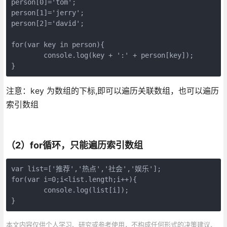
person[0]='tom';

person[1]='jerry';

person[2]='david';

for(var key in person){

	console.log(key + ':' + person[key]);

}
注意：key 为数组的下标,即可以遍历关联数组，也可以遍历
索引数组
（2）for循环，只能遍历索引数组
var list=['推荐','热点','社会','娱乐'];

for(var i=0;i<list.length;i++){

	console.log(list[i]);

}
本文内容仅供个人学习、研究或参考使用，不构成任何形式的决策建议、