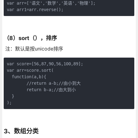
var arr=['语文','数学','英语','物理'];

var arr1=arr.reverse();
（8）sort（），排序
注：默认是按unicode排序
var score=[56,87,90,56,100,89];

var arr=score.sort(

  function(a,b){

	//return a-b;//由小到大

	return b-a;//由大到小

  }

);
3、数组分类