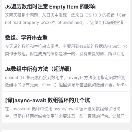
为j的元素,在ary中索引为i的元素。
Js遍历数组时注意 Empty Item 的影响
这两天碰到个问题：从日志中发现一些来自 iOS 10.3 的报错「Can
not read property \\\'xxx\\\' of undefined」，定位到代码的报错
位置，发现是遍历某数组时产生的报错，该数组的元素应该全都是
Object，但实际上出现了异常的元素
数组、字符串去重
今天说的数组和字符串去重呢，主要用到es6新的数据结构 Set，它
类似于数组，但是成员的值都是唯一的，没有重复的值，所以活用
Set来进行数组和字符串的去重。
Js数组中所有方法（超详细）
concat（）把元素衔接到数组中。 every() 方法使用指定函数检测
数组中的所有元素：filter（）返回满足断言函数的数组元素。forEa
ch（）为数组的每一个元素调用指定函数。
[译]async-await 数组循环的几个坑
在 Javascript 循环中使用 async/ await 循环遍历数组似乎很简
单，但是在将两者结合使用时需要注意一些非直观的行为。让我们
看看三个不同的例子，看看你应该注意什么，以及哪个循环最适合
特定用例。