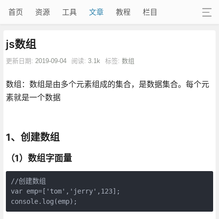
首页
资源
工具
文章
教程
栏目
js数组
更新日期:
2019-09-04
阅读:
3.1k
标签:
数组
数组：数组是由多个元素组成的集合，是数据集合。每个元
素就是一个数据
1、创建数组
（1）数组字面量
//创建数组

var emp=['tom','jerry',123];

console.log(emp);