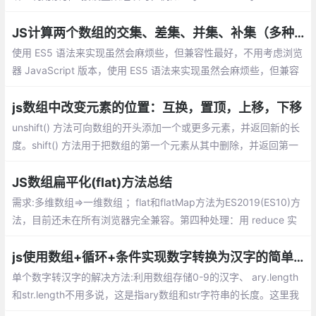
e；修改数组的长度时，例如arr.length=newLength
JS计算两个数组的交集、差集、并集、补集（多种实现方式）
使用 ES5 语法来实现虽然会麻烦些，但兼容性最好，不用考虑浏览
器 JavaScript 版本，使用 ES5 语法来实现虽然会麻烦些，但兼容
性最好，不用考虑浏览器 JavaScript 版本。也不用引入其他第三
方库。
js数组中改变元素的位置：互换，置顶，上移，下移
unshift() 方法可向数组的开头添加一个或更多元素，并返回新的长
度。shift() 方法用于把数组的第一个元素从其中删除，并返回第一
个元素的值。splice() 方法可删除从 index 处开始的零个或多个元
素
JS数组扁平化(flat)方法总结
需求:多维数组=>一维数组 ；flat和flatMap方法为ES2019(ES10)方
法，目前还未在所有浏览器完全兼容。第四种处理：用 reduce 实
现数组的 flat 方法
js使用数组+循环+条件实现数字转换为汉字的简单方法。
单个数字转汉字的解决方法:利用数组存储0-9的汉字、 ary.length
和str.length不用多说，这是指ary数组和str字符串的长度。这里我
们需要注意的是str.charAt(j)和ary[i],分别指在str这个字符串中索引