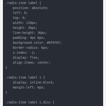
.radio-item label {

    position: absolute;

    left: 0;

    top: 0;

    width: 120px;

    height: 36px;

    line-height: 36px;

    padding: 4px 6px;

    background-color: #EFEFEF;

    border-radius: 6px;

    z-index: -1;

    display: flex;

    align-items: center;

}

.radio-item label i {

    display: inline-block;

    margin-left: 6px;

}

.radio-item label i.disc {
