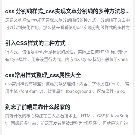
页，达到设计效果的一种样式语言。
css 分割线样式_css实现文章分割线的多种方法总结
这篇文章整理css如何实现文章分割线的多种方式，分割线在页面中
可以起到美化作用，那么就来看看使用css实现分割线样式的多种方
法：单个标签实现分隔线、巧用背景色实现分隔线、inline-block实
现分隔线、浮动实现分隔线、利用字符实现分隔线
引入CSS样式的三种方式
行内式：该语法中style是标记的属性，实际上任何HTML标记都拥
有style属性，用来设置行内式。内嵌式<style>标记一般位于<hea
d>标记中的<title>标记之后，也可以把它放在HTML文档的任何地
方。
css常用样式整理_css属性大全
css常用样式有哪些？这篇文章整理如下内容：字体属性(font)、 常
用字体 (font-family)、背景属性 (background)、区块属性 (Bloc
k)、方框属性 (Box)、边框属性 (Border)、列表属性 (List-style)、
定位属性 (Position)、CSS文字属性
别忘了前端是靠什么起家的
前端开发的核心构建在三大基石技术上：HTML、CSS和JavaScrip
t。回想起多年前，前端开发者常被戏称为“切图仔”，但就是这样的
角色，通过精湛的CSS技巧，能够实现各种复杂的交互和特效