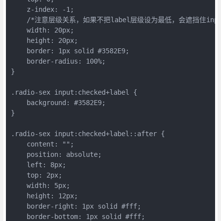
    z-index: -1;

    /*注意层级关系，如果不把label层级设为最低，会遮挡住inpu
    width: 20px;

    height: 20px;

    border: 1px solid #3582E9;

    border-radius: 100%;

}

.radio-sex input:checked+label {

    background: #3582E9;

}

.radio-sex input:checked+label::after {

    content: "";

    position: absolute;

    left: 8px;

    top: 2px;

    width: 5px;

    height: 12px;

    border-right: 1px solid #fff;

    border-bottom: 1px solid #fff;
