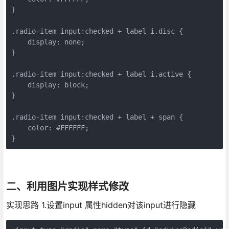
}

.radio-item input:checked + label i.disc {

    display: none;

}

.radio-item input:checked + label i.active {

    display: block;

}

.radio-item input:checked + label + span {

    color: #FFFFFF;

}
二、利用图片实现样式修改
实现思路 1.设置input 属性hidden对该input进行隐藏