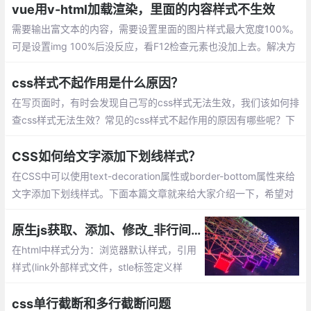
vue用v-html加载渲染，里面的内容样式不生效
需要输出富文本的内容，需要设置里面的图片样式最大宽度100%。
可是设置img 100%后没反应，看F12检查元素也没加上去。解决方
法有2个：coped属性导致css仅对当前组件生效
css样式不起作用是什么原因？
在写页面时，有时会发现自己写的css样式无法生效，我们该如何排
查css样式无法生效？常见的css样式不起作用的原因有哪些呢？下
面我们就来看一下css样式不起作用的原因。
CSS如何给文字添加下划线样式？
在CSS中可以使用text-decoration属性或border-bottom属性来给
文字添加下划线样式。下面本篇文章就来给大家介绍一下，希望对
大家有所帮助。
原生js获取、添加、修改_非行间css样式
在html中样式分为：浏览器默认样式，引用
样式(link外部样式文件，stle标签定义样
式)、行间样式(及节点style属性定义的样
式)。这篇文章主要讲解使用原生js获取、添
css单行截断和多行截断问题