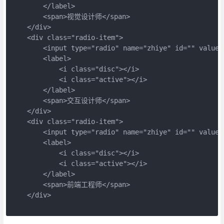
        </label>

        <span>视觉设计师</span>

    </div>

    <div class="radio-item">

        <input type="radio" name="zhiye" id="" value="
        <label>

            <i class="disc"></i>

            <i class="active"></i>

        </label>

        <span>交互设计师</span>

    </div>

    <div class="radio-item">

        <input type="radio" name="zhiye" id="" value="
        <label>

            <i class="disc"></i>

            <i class="active"></i>

        </label>

        <span>前端工程师</span>

    </div>
