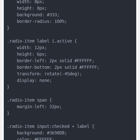
    width: 8px;

    height: 8px;

    background: #333;

    border-radius: 100%;

}

.radio-item label i.active {

    width: 12px;

    height: 6px;

    border-left: 2px solid #FFFFFF;

    border-bottom: 2px solid #FFFFFF;

    transform: rotate(-45deg);

    display: none;

}

.radio-item span {

    margin-left: 32px;

}

.radio-item input:checked + label {

    background: #3698DB;

    color: #FFFFFF;
