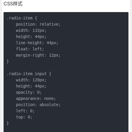
CSS样式
.radio-item {

    position: relative;

    width: 132px;

    height: 44px;

    line-height: 44px;

    float: left;

    margin-right: 12px;

}

.radio-item input {

    width: 120px;

    height: 44px;

    opacity: 0;

    appearance: none;

    position: absolute;

    left: 0;

    top: 0;

}
