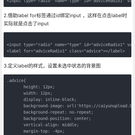
2.借助label for标签通过id绑定input ，这样在点击label时
实际就是点击了input
<input type="radio" name="type" id="adviceRadio1" val
3.定义label的样式，设置未选中状态的背景图
.advice{

       height: 12px;

       width: 12px;

       display: inline-block;

       background-image: url('https://caiyunupload.b0
       background-repeat: no-repeat;

       background-position: center;

       vertical-align: middle;

       margin-top: -4px;
