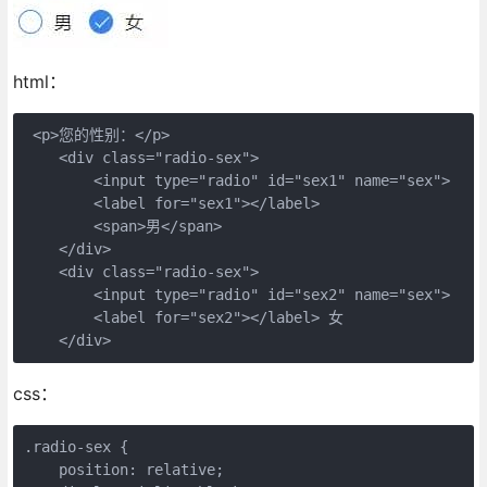
html：
 <p>您的性别：</p>

    <div class="radio-sex">

        <input type="radio" id="sex1" name="sex">

        <label for="sex1"></label>

        <span>男</span>

    </div>

    <div class="radio-sex">

        <input type="radio" id="sex2" name="sex">

        <label for="sex2"></label> 女

css：
.radio-sex {

    position: relative;
