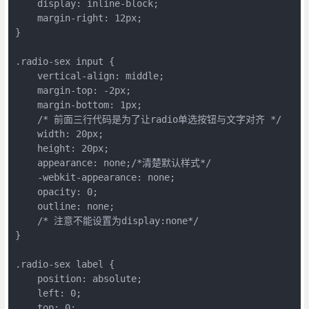
    display: inline-block;

    margin-right: 12px;

}

.radio-sex input {

    vertical-align: middle;

    margin-top: -2px;

    margin-bottom: 1px;

    /* 前面三行代码是为了让radio单选按钮与文字对齐 */

    width: 20px;

    height: 20px;

    appearance: none;/*清楚默认样式*/

    -webkit-appearance: none;

    opacity: 0;

    outline: none;

    /* 注意不能设置为display:none*/

}

.radio-sex label {

    position: absolute;

    left: 0;

    top: 0;
