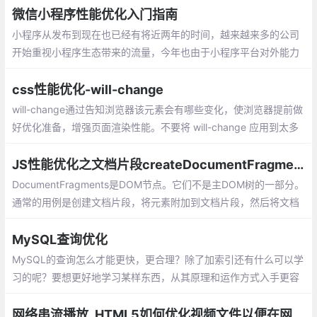
验。符合预期。
微信小程序性能优化入门指南
小程序从发布到现在也已经有将近两年的时间，越来越来多的公司
开始重视小程序生态带来的流量，今年也由于小程序平台对外能力
的越来越多的开放以及小程序平台的自身优化，越来越多的开发者
也自主的投入到小程序的开发当中
css性能优化-will-change
will-change通过告知浏览器该元素会有哪些变化，使浏览器提前做
好优化准备，增强页面渲染性能。不要将 will-change 应用到太多
元素上，如果过度使用的话
JS性能优化之文档片段createDocumentFragment
DocumentFragments是DOM节点。它们不是主DOM树的一部分。
通常的用例是创建文档片段，将元素附加到文档片段，然后将文档
片段附加到DOM树。在DOM树中，文档片段被其所有的子元素所
代替。因为文档片段存在于内存中，并不在DOM树中
MySQL查询优化
MySQL的查询怎么才能更快，更合理？除了加索引还有什么可以学
习的呢？要想更好地学习某样东西，从其原理和运作方式入手更容
易掌握。
网络串流播放_HTML5如何优化视频文件以便在网络上更快地串流播放