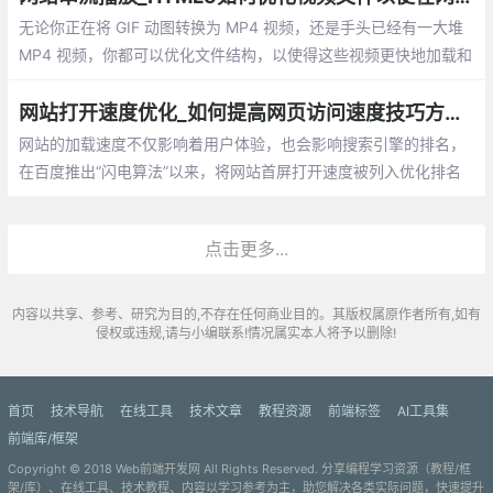
无论你正在将 GIF 动图转换为 MP4 视频，还是手头已经有一大堆
MP4 视频，你都可以优化文件结构，以使得这些视频更快地加载和
播放。通过重组 atoms 将 moov 放到文件开头，浏览器可以避免发
送额外的 HTTP range request 请求来搜寻和定位 moovatom
网站打开速度优化_如何提高网页访问速度技巧方法总结
网站的加载速度不仅影响着用户体验，也会影响搜索引擎的排名，
在百度推出“闪电算法”以来，将网站首屏打开速度被列入优化排名
行列，作为前端开发的我们需要如果来优化网站的打开速度呢？下
面就整理挖掘出很多细节上可以提升性能的东西分享给大家
点击更多...
内容以共享、参考、研究为目的,不存在任何商业目的。其版权属原作者所有,如有
侵权或违规,请与小编联系!情况属实本人将予以删除!
首页
技术导航
在线工具
技术文章
教程资源
前端标签
AI工具集
前端库/框架