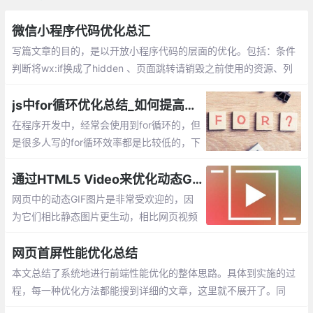
微信小程序代码优化总汇
写篇文章的目的，是以开放小程序代码的层面的优化。包括：条件
判断将wx:if换成了hidden 、页面跳转请销毁之前使用的资源、列
表的局部更新、小程序中多张图片懒加载方案、Input状态下隐藏in
put，应预留出键盘收起的时间
js中for循环优化总结_如何提高程序的执行效率
在程序开发中，经常会使用到for循环的，但
是很多人写的for循环效率都是比较低的，下
面就举例说明，并总结优化for循环的方法，
来提高我们程序的执行效率。
通过HTML5 Video来优化动态GIF
网页中的动态GIF图片是非常受欢迎的，因
为它们相比静态图片更生动，相比网页视频
更简单。但是GIF图片通常具有较大的体
积，就导致网页加载速度变慢，内存使用增
网页首屏性能优化总结
加
本文总结了系统地进行前端性能优化的整体思路。具体到实施的过
程，每一种优化方法都能搜到详细的文章，这里就不展开了。同
时，还应该结合具体的业务场景对症下药，最终真正的提高用户体