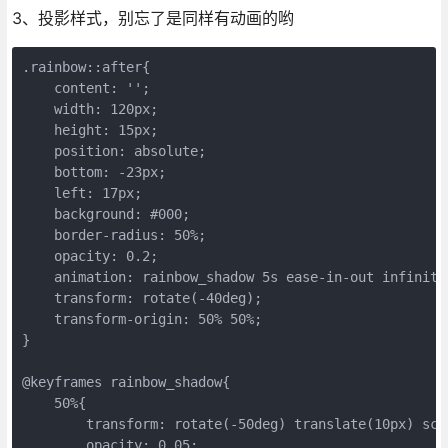
3、投影样式，别忘了是同样有动画的哟
.rainbow::after{

    content: '';

    width: 120px;

    height: 15px;

    position: absolute;

    bottom: -23px;

    left: 17px;

    background: #000;

    border-radius: 50%;

    opacity: 0.2;

    animation: rainbow_shadow 5s ease-in-out infinite;
    transform: rotate(-40deg);

    transform-origin: 50% 50%;

}

@keyframes rainbow_shadow{

    50%{

        transform: rotate(-50deg) translate(10px) scal
        opacity: 0.05;
