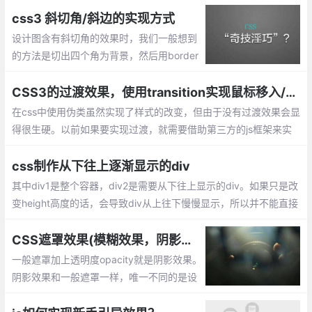
css3 斜切角/斜边的实现方式
设计图含有斜切角的效果时，我们一般想到
的方法是切出四个角为背景，然后用border
连起来，这样就能显示出该效果了，那么直
接使用css呢？下面就整理css做斜边的效
CSS3的过渡效果，使用transition实现鼠标移入/移出效果
果。
在css中使用伪类虽然实现了样式的改变，但由于没有过渡效果会显
得很生硬。以前如果要实现过渡，就需要借助第三方的js框架来实
现。现在只需要使用CSS3的过渡（transition）功能，就可以从一
组样式平滑的切换到另一组样式。
css制作从下往上逐渐显示的div
其中div1是整个容器，div2是需要从下往上显示的div。如果只是改
变height高度的话，会导致div从上往下慢慢显示，所以并不能直接
设置div2的高度来达成效果，此时我们需要一个遮罩mask来帮助di
v2达成想要的效果。
CSS遮罩效果(模糊效果，阴影效果，毛玻璃效果)
一般遮罩加上透明度opacity就是阴影效果。
阴影效果和一般遮罩一样，唯一不同的是设
置.mask遮罩的背景色用rgba()表示，当然h
sla()也是可以的。模糊效果(毛玻璃效果) 通