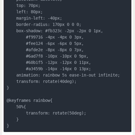
    top: 70px;

    left: 80px;

    margin-left: -40px;

    border-radius: 170px 0 0 0;

    box-shadow: #fb323c -2px -2px 0 1px,

        #f99716 -4px -4px 0 3px,

        #fee124 -6px -6px 0 5px,

        #afde2e -8px -8px 0 7px,

        #6ad7f8 -10px -10px 0 9px,

        #60b1f5 -12px -12px 0 11px,

        #a3459b -14px -14px 0 13px;

    animation: rainbow 5s ease-in-out infinite;

    transform: rotate(40deg);

}

@keyframes rainbow{

    50%{

        transform: rotate(50deg);

    }

}