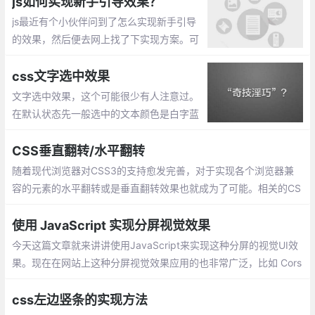
js如何实现新手引导效果？
过 filter来实现
js最近有个小伙伴问到了怎么实现新手引导
的效果，然后便去网上找了下实现方案。可
以通过css的border来实现。
css文字选中效果
文字选中效果，这个可能很少有人注意过。
在默认状态先一般选中的文本颜色是白字蓝
底的，不过可以通过CSS进行设置。::select
ion定义元素上的伪选择器，以便在选定元素
CSS垂直翻转/水平翻转
时设置其中文本的样式。
随着现代浏览器对CSS3的支持愈发完善，对于实现各个浏览器兼
容的元素的水平翻转或是垂直翻转效果也就成为了可能。相关的CS
S代码如下：
使用 JavaScript 实现分屏视觉效果
今天这篇文章就来讲讲使用JavaScript来实现这种分屏的视觉UI效
果。现在在网站上这种分屏视觉效果应用的也非常广泛，比如 Cors
air website。
css左边竖条的实现方法