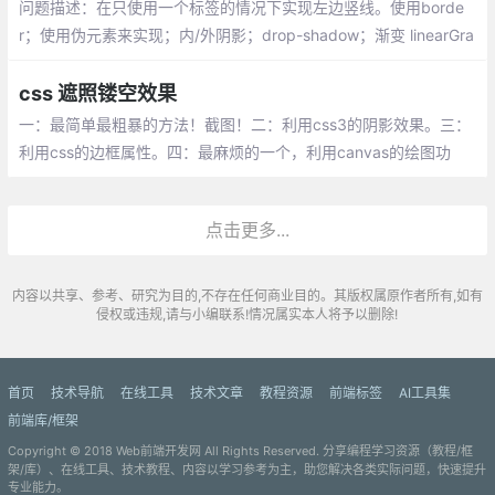
问题描述：在只使用一个标签的情况下实现左边竖线。使用borde
r；使用伪元素来实现；内/外阴影；drop-shadow；渐变 linearGra
dient
css 遮照镂空效果
一：最简单最粗暴的方法！截图！二：利用css3的阴影效果。三：
利用css的边框属性。四：最麻烦的一个，利用canvas的绘图功
能。五：遮罩层加box
点击更多...
内容以共享、参考、研究为目的,不存在任何商业目的。其版权属原作者所有,如有
侵权或违规,请与小编联系!情况属实本人将予以删除!
首页
技术导航
在线工具
技术文章
教程资源
前端标签
AI工具集
前端库/框架