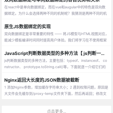
在react中是单向数据绑定，而在vue和augular中的特色是双向数
据绑定。为什么会选择两种不同的机制呢？我猜测是两种不同的机
制有不同的适应场景，查了一些资料后，总结一下。
原生JS数据绑定的实现
双向数据绑定是非常重要的特性 —— 将JS模型与HTML视图对应，
能减少模板编译时间同时提高用户体验。我们将学习在不使用框架
的情况下，使用原生JS实现双向绑定 —— 一种为Object.observe
JavaScript判断数据类型的多种方法【 js判断一个变量的类型】
js判断数据类型的多种方法，主要包括：typeof、instanceof、 co
nstructor、 prototype.toString.call()等，下面就逐一介绍它们的
异同。
Nginx返回大长度的JSON数据被截断
1 添加Nginx参数，增加缓存字符串大小；2 遇到权限问题，原因是
大文件会先缓存到/proxy-temp文件夹下面，然后再返回；修改文
件夹的权限为Nginx用户
点击更多...