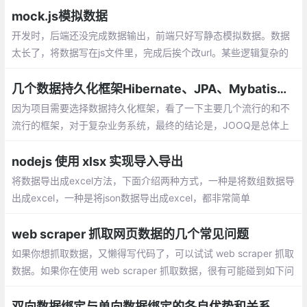
基数和运算规则。
mock.js模拟数据
开发时，后端还没完成数据输出，前端只好写静态模拟数据。数据
太长了，将数据写在js文件里，完成后挨个改url。某些逻辑复杂的
代码，加入或去除模拟数据时得小心翼翼。想要尽可能还原真实的
数据，要么编写更多代码，要么手动修改模拟数据
几个数据持久化框架Hibernate、JPA、Mybatis、JOOQ和JDBC Template的比较
因为项目需要选择数据持久化框架，看了一下主要几个流行的和不
流行的框架，对于复杂业务系统，最终的结论是，JOOQ是总体上
最好的，可惜不是完全免费，最终选择JDBC Template。
nodejs 使用 xlsx 实现导入导出
将数据导出成excel方法，下面介绍两种方式，一种是将数组数据导
出成excel，一种是将json数据导出成excel，都非常简单
web scraper 抓取网页数据的几个常见问题
如果你想抓取数据，又懒得写代码了，可以试试 web scraper 抓取
数据。如果你在使用 web scraper 抓取数据，很有可能碰到如下问
题中的一个或者多个，而这些问题可能直接将你计划打乱，甚至让
你放弃 web scraper 。
双向数据绑定与单向数据绑定的各自优势和关系