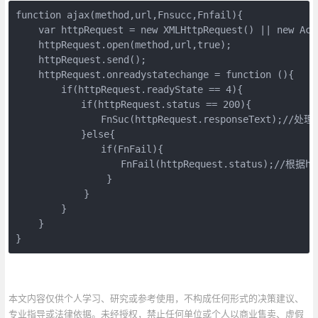
function ajax(method,url,Fnsucc,Fnfail){

    var httpRequest = new XMLHttpRequest() || new Act
    httpRequest.open(method,url,true);

    httpRequest.send();

    httpRequest.onreadystatechange = function (){

        if(httpRequest.readyState == 4){

        　　if(httpRequest.status == 200){

        　　　　FnSuc(httpRequest.responseText);/
        　　}else{

        　　　　if(FnFail){

        　　　　　　FnFail(httpRequest.status);//
                }    

            }

        }

    }

}
本文内容仅供个人学习、研究或参考使用，不构成任何形式的决策建议、
专业指导或法律依据。未经授权，禁止任何单位或个人以商业售卖、虚假