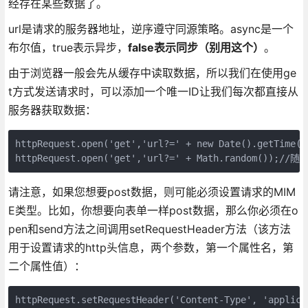
经存在某些数据了。
url是请求的服务器地址，逆序遵守同源策略。async是一个
布尔值，true表示异步，
false表示同步（别用这个）
。
由于浏览器一般会先从缓存中读取数据，所以我们在使用ge
t方式发送请求时，可以添加一个唯一ID让我们每次都直接从
服务器获取数据：
httpRequest.open('get','url?=' + new Date().getTime(
httpRequest.open('get','url?=' + Math.random());//随
请注意，如果您想要post数据，则可能必须设置请求的MIM
E类型。比如，你想要向表单一样post数据，那么你必须在o
pen和send方法之间调用setRequestHeader方法（该方法
用于设置请求的http头信息，两个参数，第一个属性名，第
二个属性值）：
httpRequest.setRequestHeader('Content-Type', 'appli