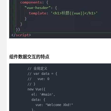
组件数据交互的特点
        // 全局定义

        // var data = {

        //   vue: 0

        // }

        new Vue({

          el: '#main',

          data: {

            vue: "Welcome Xkd!"

          },
