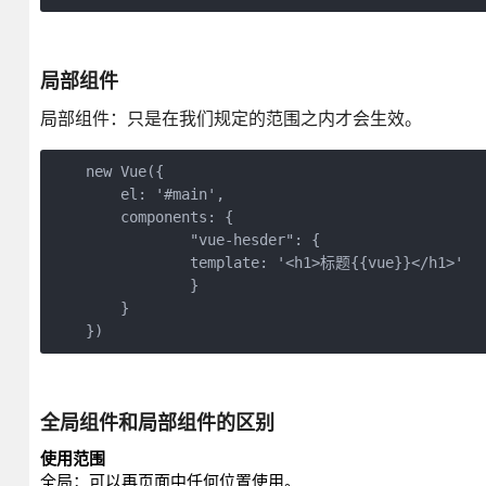
局部组件
局部组件：只是在我们规定的范围之内才会生效。
    new Vue({

    	el: '#main',

    	components: {

    		"vue-hesder": {

    		template: '<h1>标题{{vue}}</h1>'

    		}

    	}

    })
全局组件和局部组件的区别
使用范围
全局：可以再页面中任何位置使用。