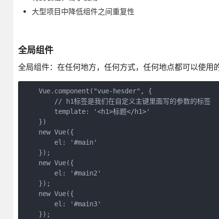
大型项目中降低组件之间重复性
全局组件
全局组件：在任何地方，任何方式，任何地点都可以使用
    Vue.component("vue-hesder", {

    	// h1标签是我们在自定义主键里面写的参数的标签

    	template: '<h1>标题</h1>'

    })

    new Vue({

    	el: '#main'

    });

    new Vue({

    	el: '#main2'

    });

    new Vue({

    	el: '#main3'

    });