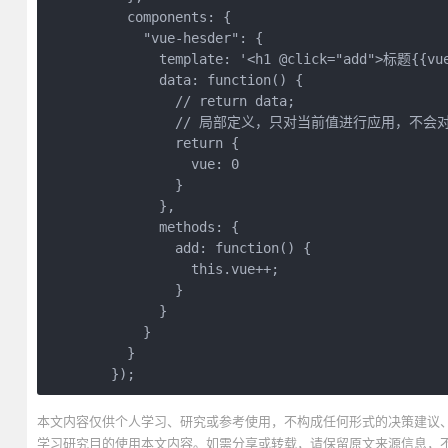
          components: {

            "vue-hesder": {

              template: '<h1 @click="add">标题{{vue
              data: function() {

                // return data;

                // 局部定义，只对当前值进行应用，不
                return {

                  vue: 0

                }

              },

              methods: {

                add: function() {

                  this.vue++;

                }

              }

            }

          }

        });
本文内容仅供个人学习、研究或参考使用，不构成任何形式的决策建议
学习研究目的使用本文内容。如需分享或转载，请保留原文来源信息，