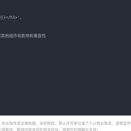
}}</h1>',

会对其他组件有影响和重复性

、专业指导或法律依据。未经授权，禁止任何单位或个人以商业售卖、虚假宣传
不得篡改、删减内容或侵犯相关权益。感谢您的理解与支持！