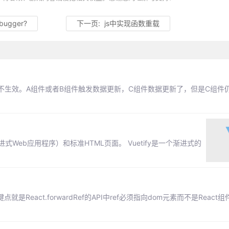
gger?
下一页:
js中实现函数重载
不生效。A组件或者B组件触发数据更新，C组件数据更新了，但是C组件
渐进式Web应用程序）和标准HTML页面。 Vuetify是一个渐进式的
就是React.forwardRef的API中ref必须指向dom元素而不是React组件