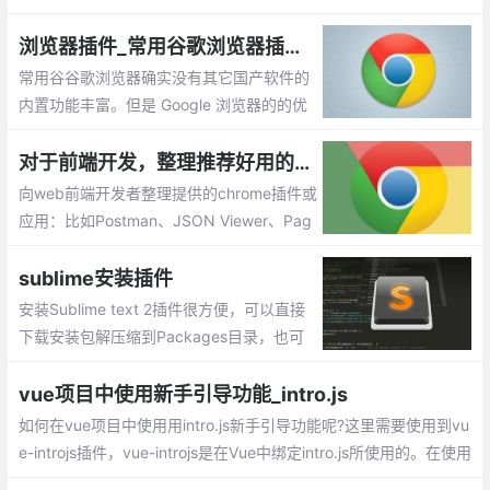
享给大家,希望对大家有所帮助
浏览器插件_常用谷歌浏览器插件推荐
常用谷谷歌浏览器确实没有其它国产软件的
内置功能丰富。但是 Google 浏览器的的优
点恰恰就体现在拥有超简约的界面，以及支
持众多强大好用的扩展程序，用户能够按照
对于前端开发，整理推荐好用的chrome插件或应用
自己的喜好去个性化定制浏览器。今天我就
向web前端开发者整理提供的chrome插件或
给大家介绍几款自己常用的插件。
应用：比如Postman、JSON Viewer、Pag
e Ruler 、ChromeADB 等等
sublime安装插件
安装Sublime text 2插件很方便，可以直接
下载安装包解压缩到Packages目录，也可
以安装package control组件，然后直接在
线安装
vue项目中使用新手引导功能_intro.js
如何在vue项目中使用用intro.js新手引导功能呢?这里需要使用到vu
e-introjs插件，vue-introjs是在Vue中绑定intro.js所使用的。在使用
vue-introjs前，需要先安装intro.js