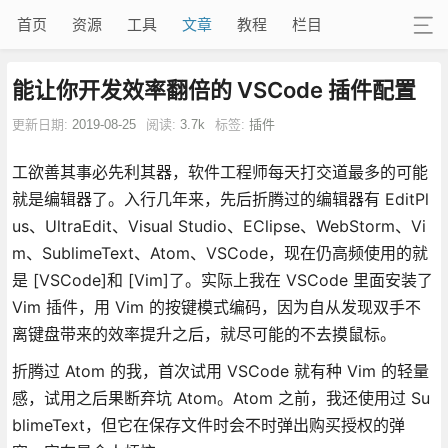
首页
资源
工具
文章
教程
栏目
能让你开发效率翻倍的 VSCode 插件配置
更新日期:
2019-08-25
阅读:
3.7k
标签:
插件
工欲善其事必先利其器，软件工程师每天打交道最多的可能
就是编辑器了。入行几年来，先后折腾过的编辑器有 EditPl
us、UltraEdit、Visual Studio、EClipse、WebStorm、Vi
m、SublimeText、Atom、VSCode，现在仍高频使用的就
是 [VSCode]和 [Vim]了。实际上我在 VSCode 里面安装了
Vim 插件，用 Vim 的按键模式编码，因为自从发现双手不
离键盘带来的效率提升之后，就尽可能的不去摸鼠标。
折腾过 Atom 的我，首次试用 VSCode 就有种 Vim 的轻量
感，试用之后果断弃坑 Atom。Atom 之前，我还使用过 Su
blimeText，但它在保存文件时会不时弹出购买授权的弹