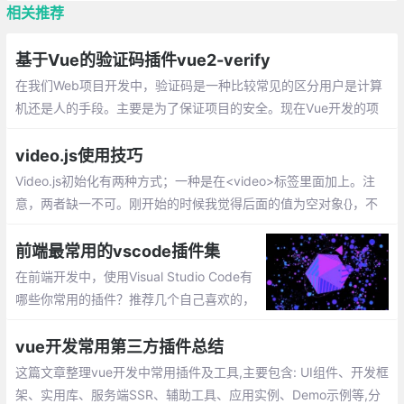
相关推荐
基于Vue的验证码插件vue2-verify
在我们Web项目开发中，验证码是一种比较常见的区分用户是计算
机还是人的手段。主要是为了保证项目的安全。现在Vue开发的项
目很多，基本都是前后端分离的。给大家推荐一个基于Vue比较好
用的验证码插件vue2-verify。但是大家要注意一点
video.js使用技巧
Video.js初始化有两种方式；一种是在<video>标签里面加上。注
意，两者缺一不可。刚开始的时候我觉得后面的值为空对象{}，不
放也行，导致播放器加载不出来，后来加上来就可以了。
前端最常用的vscode插件集
在前端开发中，使用Visual Studio Code有
哪些你常用的插件？推荐几个自己喜欢的，
不带链接，自己搜索安装吧。这些都是比较
实用、前端必备的插件集
vue开发常用第三方插件总结
这篇文章整理vue开发中常用插件及工具,主要包含: UI组件、开发框
架、实用库、服务端SSR、辅助工具、应用实例、Demo示例等,分