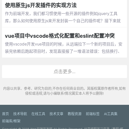
使用原生js开发插件的实现方法
作为前端开发，我们都习惯使用一些开源的插件例如jquery工具
库，那么如何使用原生js来开发封装一个自己的插件呢？接下来就
看一下怎么去开发一个自己的js插件，先上代码
vue项目中vscode格式化配置和eslint配置冲突
使用vscode开发vue项目的时候，从远端拉下一个新的项目后，安
装完依赖后跑起项目时，发现直接报了一堆语法错误：包括换行、
空格、单双引号、分号等各种格式问题
点击更多...
内容以共享、参考、研究为目的,不存在任何商业目的。其版权属原作者所有,如有
侵权或违规,请与小编联系!情况属实本人将予以删除!
首页
技术导航
在线工具
技术文章
教程资源
前端标签
AI工具集
前端库/框架