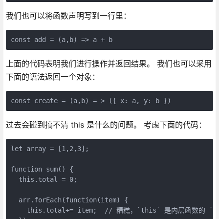
我们也可以将函数声明写到一行里：
const add = (a,b) => a + b
上面的代码表明我们进行操作并返回结果。 我们也可以采用
下面的语法返回一个对象：
const create = (a,b) = > ({ x: a, y: b })
过去会碰到搞不清 this 是什么的问题。 考虑下面的代码：
let array = [1,2,3];

function sum() {

  this.total = 0;

  arr.forEach(function(item) {

    this.total+= item;  // 糟糕，`this` 是内层函数的 `th