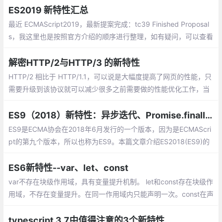
ES2019 新特性汇总
最近 ECMAScript2019，最新提案完成：tc39 Finished Proposal
s，我这里也是按照官方介绍的顺序进行整理，如有疑问，可以查看
官方介绍啦~另外之前也整理了 《ES6/ES7/ES8/ES9系列》，可以
一起看哈。
解密HTTP/2与HTTP/3 的新特性
HTTP/2 相比于 HTTP/1.1，可以说是大幅度提高了网页的性能，只
需要升级到该协议就可以减少很多之前需要做的性能优化工作，当
然兼容问题以及如何优雅降级应该是国内还不普遍使用的原因之
一。
ES9（2018）新特性：异步迭代、Promise.finally、Rest/Spread等
ES9是ECMA协会在2018年6月发行的一个版本，因为是ECMAScri
pt的第九个版本，所以也称为ES9。本篇文章介绍ES2018(ES9)的
新特性，来看看怎么使用它们。
ES6新特性--var、let、const
var不存在块级作用域，具有变量提升机制。 let和const存在块级作
用域，不存在变量提升。在同一作用域内只能声明一次。const在声
明时需要赋值且无法修改，但如果常量是对象，则对象的属性可以
修改。
typescript 3.7中值得注意的3个新特性