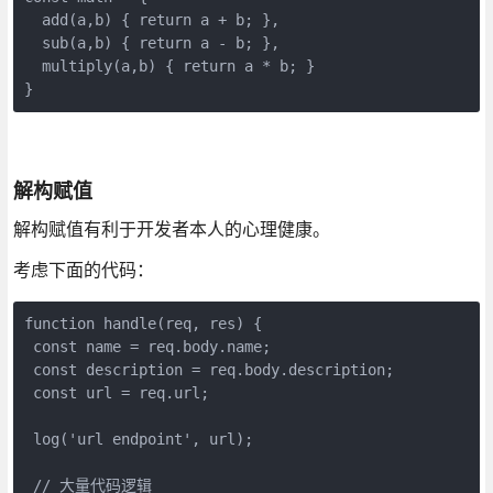
  add(a,b) { return a + b; },

  sub(a,b) { return a - b; },

  multiply(a,b) { return a * b; }

}
解构赋值
解构赋值有利于开发者本人的心理健康。
考虑下面的代码：
function handle(req, res) {

 const name = req.body.name;

 const description = req.body.description;

 const url = req.url;

 log('url endpoint', url);

 // 大量代码逻辑
