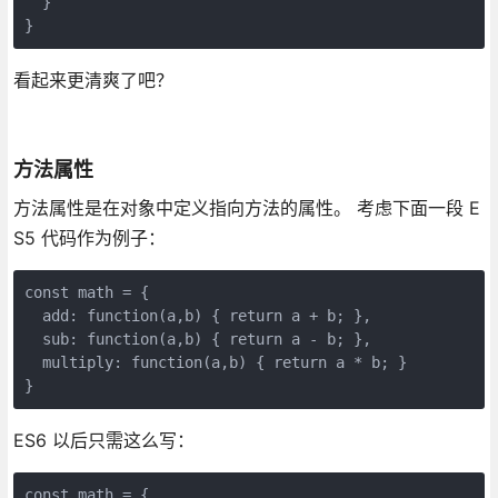
  }

}
看起来更清爽了吧？
方法属性
方法属性是在对象中定义指向方法的属性。 考虑下面一段 E
S5 代码作为例子：
const math = {

  add: function(a,b) { return a + b; },

  sub: function(a,b) { return a - b; }, 

  multiply: function(a,b) { return a * b; }

}
ES6 以后只需这么写：
const math = {
