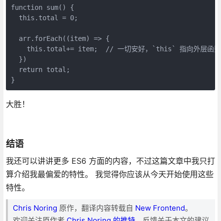
function sum() {

  this.total = 0;

  arr.forEach((item) => {

    this.total+= item;  // 一切安好，`this` 指向外层函数

  })

  return total;

}
大胜！
结语
我还可以讲讲更多 ES6 方面的内容，不过这篇文章中我只打
算介绍我最偏爱的特性。 我觉得你应该从今天开始使用这些
特性。
Chris Noring
原作，翻译内容转载自
New Frontend
。
欢迎关注原作者
Chris Noring 的推特
，反馈关于本文的建议