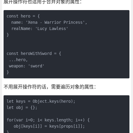
展开操作符也适用于合并对象的属性：
const hero = {

  name: 'Xena - Warrior Princess',

  realName: 'Lucy Lawless'

}

const heroWithSword = {

 ...hero,

 weapon: 'sword'

}
不用展开操作符的话，需要遍历对象的属性：
let keys = Object.keys(hero);

let obj = {};

for(var i=0; i< keys.length; i++) {

   obj[keys[i]] = keys[props[i]];

}