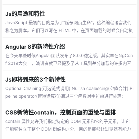
单新特性,多媒体视频(video)和音频(audio)
Js的用途和特性
JavaScript 最初的目的是为了“赋予网页生命”。这种编程语言我们
称之为脚本。它们可以写在 HTML 中，在页面加载的时候会自动执
行。脚本作为纯文本存在和执行。它们不需要特殊的准备或编译即
可运行。
Angular 8的新特性介绍
在今天早些时候Angular团队发布了8.0.0稳定版。其实早在NgCon
f 2019大会上，演讲者就已经提及了从工具到差分加载的许多内容
以及更多令人敬畏的功能。下面是我对8.0.0一些新功能的简单介
绍，希望可以帮助大家快速了解新版本
Js即将到来的3个新特性
Optional Chaining(可选链式调用);Nullish coalescing(空值合并);Pi
peline operator(管道运算符)通过三个函数对字符串进行处理;
CSS新特性contain，控制页面的重绘与重排
contain 属性允许我们指定特定的 DOM 元素和它的子元素，让它
们能够独立于整个 DOM 树结构之外。目的是能够让浏览器有能力
只对部分元素进行重绘、重排，而不必每次都针对整个页面。