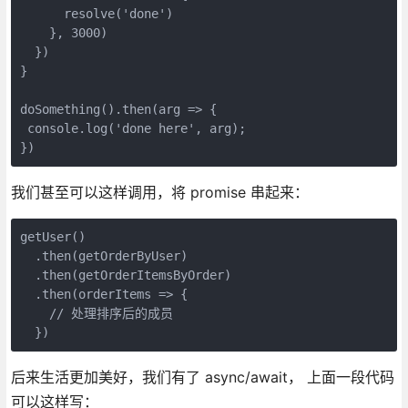
      resolve('done')

    }, 3000)

  })

}

doSomething().then(arg => {

 console.log('done here', arg);

})
我们甚至可以这样调用，将 promise 串起来：
getUser()

  .then(getOrderByUser)

  .then(getOrderItemsByOrder)

  .then(orderItems => {

    // 处理排序后的成员

  })
后来生活更加美好，我们有了 async/await， 上面一段代码
可以这样写：