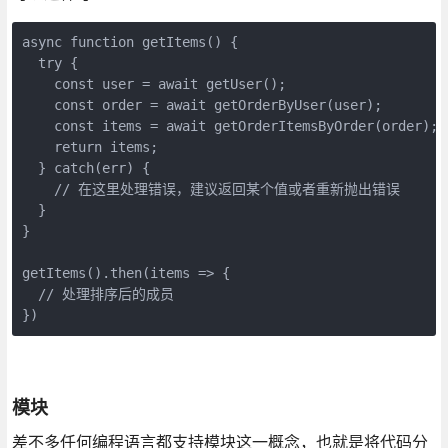
async function getItems() {

  try {

    const user = await getUser();

    const order = await getOrderByUser(user);

    const items = await getOrderItemsByOrder(order);

    return items;

  } catch(err) {

    // 在这里处理错误，建议返回某个值或者重新抛出错误

  }

}

getItems().then(items => {

  // 处理排序后的成员

})
模块
差不多任何编程语言都支持模块这一概念，也就是将代码分