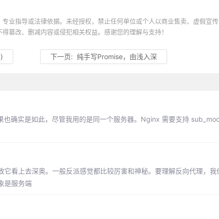
、专业指导或法律依据。未经授权，禁止任何单位或个人以商业售卖、虚假宣传
不得篡改、删减内容或侵犯相关权益。感谢您的理解与支持！
)
下一页:
纯手写Promise，由浅入深
实是如此，尽管我用的是同一个服务器。Nginx 需要支持 sub_modu
致它看上去深奥。一般反派感觉都比较厉害和神秘。要理解反向代理，我
象是服务端