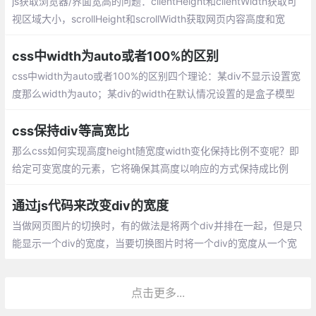
js获取浏览器/界面宽高的问题：clientHeight和clientWidth获取可
视区域大小，scrollHeight和scrollWidth获取网页内容高度和宽
度。offsetHeight和offsetWidth，获取网页内容高度和宽度（可视
区域包括滚动条等边线，会随窗口的显示大小改变）
css中width为auto或者100%的区别
css中width为auto或者100%的区别四个理论：某div不显示设置宽
度那么width为auto；某div的width在默认情况设置的是盒子模型
中content的值；某div的width为100%表示的是此div盒子内容部分
的宽度为其父元素的宽度
css保持div等高宽比
那么css如何实现高度height随宽度width变化保持比例不变呢？即
给定可变宽度的元素，它将确保其高度以响应的方式保持成比例
(即，其宽度与高度的比率保持恒定)。下面以高宽 2:1 为例，通过2
种方式来实现这种效果。
通过js代码来改变div的宽度
当做网页图片的切换时，有的做法是将两个div并排在一起，但是只
能显示一个div的宽度，当要切换图片时将一个div的宽度从一个宽
度值改为0，就实现了简单的图片替换了。 首先，我们将要更改宽
度的div摆上来
点击更多...