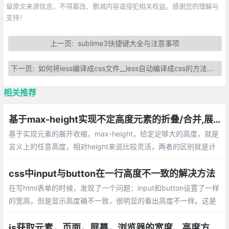
留原文来源信息，不得篡改、删减内容或侵犯相关权益。感谢您的理解与
支持！
上一页:
sublime3快捷键大全与注意事项
下一页:
如何将less编译成css文件__less自动编译成css的方法总结
相关推荐
基于max-height实现不定高度元素的折叠/合并,展开/收缩的动画效果
基于实现元素的展开收缩，max-height，给定足够大的高度，就是
言义上的任意高度，相对height来说比较灵活，两者的区别就是计
算高度的过程，一个是由人为计算，一个由盒子内容高度去计算知
识这种写法必须给定足够存放内容的高。
css中input与button在一行高度不一致的解决方法
在写html表单的时候，发现了一个问题：input和button设置了一样
的宽高，但是显示高度确不一致，很明显的看出高度不一样。这是
由于button在高度计算上始终使用了Quirks模式。
js获取元素，页面，屏幕，浏览器的宽度、高度方法总汇