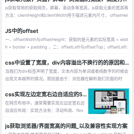
js获取常用的获取网页，屏幕，滚动条等宽高，js获取元素的宽高等
方法：clientHeight和clientWidth用于描述元素内尺寸， offsetHei
ght和offsetWidth用于描述元素外尺寸，lientTop和clientLeft返回
内边距的边缘和边框的外边缘之间的水平和垂直距离...
JS中的offset
一、offsetWidth与offsetHeight：获取的是元素的实际宽高 = widt
h + border + padding ，二：offsetLeft与offsetTop；offsetLeft:
获取自己左外边框与父级元素的左内边框的距离 ，offsetTop:获取
自己上外边框与父级元素的上内边框的距离
css中设置了宽度，div内容溢出不换行的的原因和解决方法
当我们为div标签声明了宽度，文本内容为单词或者纯数字的时候会
出现文本越界的情况。原因是由于：浏览器在解析我们页面的时
候，给这一串数字当成一个词了，这样就不会自动切断字符串而进
行换行。
css实现左边定宽右边自适应的5种方法总汇
在网页布局中，通常需要实现左边定宽右边
自适应布局：实现方法有：浮动布局、flex
布局、使用负margin、绝对定位、table布
局
js获取浏览器/界面宽高的问题_以及兼容性实现方案