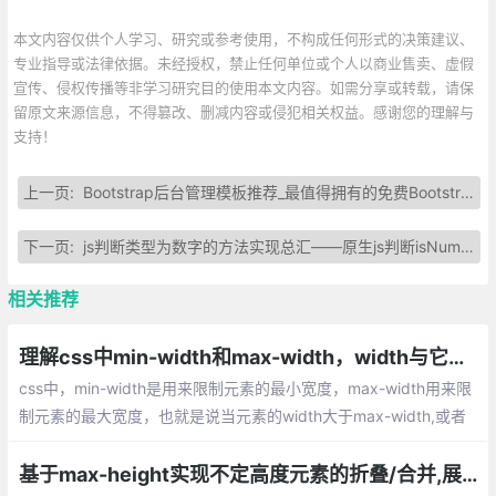
本文内容仅供个人学习、研究或参考使用，不构成任何形式的决策建议、
专业指导或法律依据。未经授权，禁止任何单位或个人以商业售卖、虚假
宣传、侵权传播等非学习研究目的使用本文内容。如需分享或转载，请保
留原文来源信息，不得篡改、删减内容或侵犯相关权益。感谢您的理解与
支持！
上一页:
Bootstrap后台管理模板推荐_最值得拥有的免费Bootstrap后台管理模板
下一页:
js判断类型为数字的方法实现总汇——原生js判断isNumber()
相关推荐
理解css中min-width和max-width，width与它们之间的区别联系
css中，min-width是用来限制元素的最小宽度，max-width用来限
制元素的最大宽度，也就是说当元素的width大于max-width,或者
小于min-width。就被它们的值所代替，尤其适用于网站的自适
应。下面将具体介绍下关于min-,max-的区别和联系
基于max-height实现不定高度元素的折叠/合并,展开/收缩的动画效果