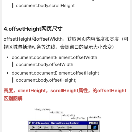
|| document.body.scrollHeight
4.offsetHeight网页尺寸
offsetHeight和offsetWidth，获取网页内容高度和宽度（可
视区域包括滚动条等边线，会随窗口的显示大小改变）
document.documentElement.offsetWidth
|| document.body.offsetWidth;
document.documentElement.offsetHeight
|| document.body.offsetHeight;
高度，clientHeight，scrollHeight属性，的offsetHeight
区别图解