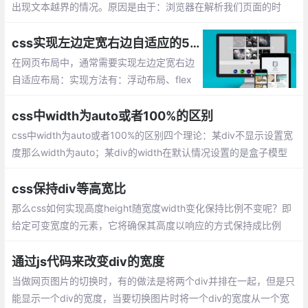
出现文本越界的情况。原因是由于：浏览器在解析我们页面的时
候，给这一串数字当成一个词了，这样就不会自动切断字符串而进
行换行。
css实现左边定宽右边自适应的5种方法总汇
在网页布局中，通常需要实现左边定宽右边
自适应布局：实现方法有：浮动布局、flex
布局、使用负margin、绝对定位、table布
局
css中width为auto或者100%的区别
css中width为auto或者100%的区别四个理论：某div不显示设置宽
度那么width为auto；某div的width在默认情况设置的是盒子模型
中content的值；某div的width为100%表示的是此div盒子内容部分
的宽度为其父元素的宽度
css保持div等高宽比
那么css如何实现高度height随宽度width变化保持比例不变呢？即
给定可变宽度的元素，它将确保其高度以响应的方式保持成比例
(即，其宽度与高度的比率保持恒定)。下面以高宽 2:1 为例，通过2
种方式来实现这种效果。
通过js代码来改变div的宽度
当做网页图片的切换时，有的做法是将两个div并排在一起，但是只
能显示一个div的宽度，当要切换图片时将一个div的宽度从一个宽