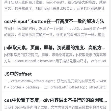
基于实现元素的展开收缩，max-height，给定足够大的高度，就是
言义上的任意高度，相对height来说比较灵活，两者的区别就是计
算高度的过程，一个是由人为计算，一个由盒子内容高度去计算知
识这种写法必须给定足够存放内容的高。
css中input与button在一行高度不一致的解决方法
在写html表单的时候，发现了一个问题：input和button设置了一样
的宽高，但是显示高度确不一致，很明显的看出高度不一样。这是
由于button在高度计算上始终使用了Quirks模式。
js获取元素，页面，屏幕，浏览器的宽度、高度方法总汇
js获取常用的获取网页，屏幕，滚动条等宽高，js获取元素的宽高等
方法：clientHeight和clientWidth用于描述元素内尺寸， offsetHei
ght和offsetWidth用于描述元素外尺寸，lientTop和clientLeft返回
内边距的边缘和边框的外边缘之间的水平和垂直距离...
JS中的offset
一、offsetWidth与offsetHeight：获取的是元素的实际宽高 = widt
h + border + padding ，二：offsetLeft与offsetTop；offsetLeft:
获取自己左外边框与父级元素的左内边框的距离 ，offsetTop:获取
自己上外边框与父级元素的上内边框的距离
css中设置了宽度，div内容溢出不换行的的原因和解决方法
当我们为div标签声明了宽度，文本内容为单词或者纯数字的时候会