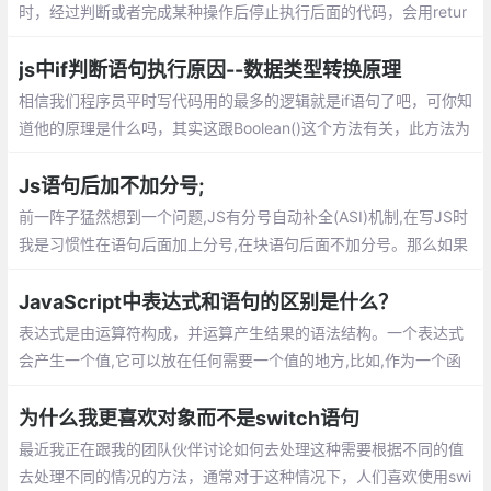
时，经过判断或者完成某种操作后停止执行后面的代码，会用retur
n结束掉function。可以在while中间加入多个if()break作为断点，
控制逻辑的流程。
js中if判断语句执行原因--数据类型转换原理
相信我们程序员平时写代码用的最多的逻辑就是if语句了吧，可你知
道他的原理是什么吗，其实这跟Boolean()这个方法有关，此方法为
自动执行（在需要判定Boolean的语句中中自动执行）
Js语句后加不加分号;
前一阵子猛然想到一个问题,JS有分号自动补全(ASI)机制,在写JS时
我是习惯性在语句后面加上分号,在块语句后面不加分号。那么如果
没有加分号的话,在什么情况下会出现问题?在JS语句后到底是应该
加分号还是不加分号?
JavaScript中表达式和语句的区别是什么？
表达式是由运算符构成，并运算产生结果的语法结构。一个表达式
会产生一个值,它可以放在任何需要一个值的地方,比如,作为一个函
数调用的参数。
为什么我更喜欢对象而不是switch语句
最近我正在跟我的团队伙伴讨论如何去处理这种需要根据不同的值
去处理不同的情况的方法，通常对于这种情况下，人们喜欢使用swi