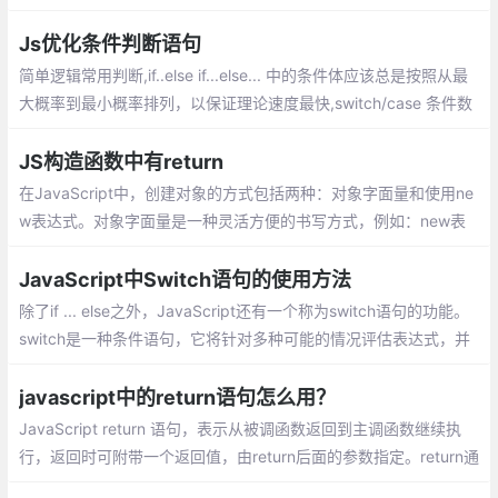
tch语句或者使用很多if搭配else if条件。在本文中我将重点介绍第
三种方式(我更为喜欢的方法)，即使用对象进行快速地查找。
Js优化条件判断语句
简单逻辑常用判断,if..else if...else... 中的条件体应该总是按照从最
大概率到最小概率排列，以保证理论速度最快,switch/case 条件数
量较大的话，就建议选用
JS构造函数中有return
在JavaScript中，创建对象的方式包括两种：对象字面量和使用ne
w表达式。对象字面量是一种灵活方便的书写方式，例如：new表
达式是配合构造函数使用的:
JavaScript中Switch语句的使用方法
除了if ... else之外，JavaScript还有一个称为switch语句的功能。
switch是一种条件语句，它将针对多种可能的情况评估表达式，并
根据匹配的情况执行一个或多个代码块。 switch语句与包含许多其
他if块的条件语句密切相关
javascript中的return语句怎么用？
JavaScript return 语句，表示从被调函数返回到主调函数继续执
行，返回时可附带一个返回值，由return后面的参数指定。return通
常是必要的，因为函数调用的时候计算结果通常是通过返回值带出