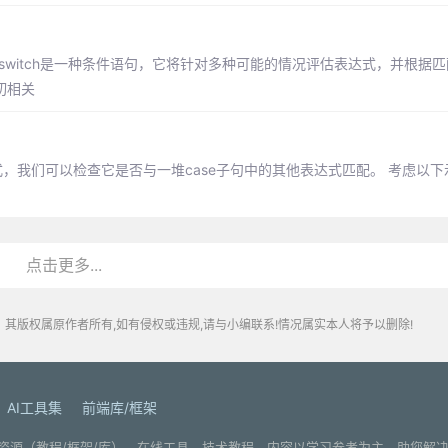
h语句的功能。 switch是一种条件语句，它将针对多种可能的情况评估表达式，并根
切相关
个表达式，我们可以检查它是否与一堆case子句中的其他表达式匹配。 考虑以
点击更多...
其版权属原作者所有,如有侵权或违规,请与小编联系!情况属实本人将予以删除!
AI工具集
前端库/框架
. 分享编程学习资源（教程/框架/库）、在线工具、技术教程、内容以学习参考为主，助