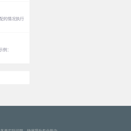
据匹配的情况执行
下示例：
您解决各类实际问题，快速提升专业能力。