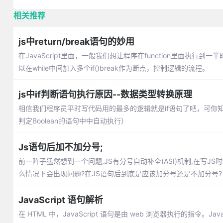
相关推荐
js中return/break语句的妙用
在JavaScript里面，一般我们想让程序在function里面执行到
以在while中间加入多个if()break作为断点，控制逻辑的流程。
js中if判断语句执行原因--数据类型转换原理
相信我们程序员平时写代码用的最多的逻辑就是if语句了吧，可你知
判定Boolean的语句中中自动执行）
Js语句后加不加分号;
前一阵子猛然想到一个问题,JS有分号自动补全(ASI)机制,在写
么情况下会出现问题?在JS语句后到底是应该加分号还是不加分号?
JavaScript 语句解析
在 HTML 中，JavaScript 语句是由 web 浏览器执行的指令。Ja