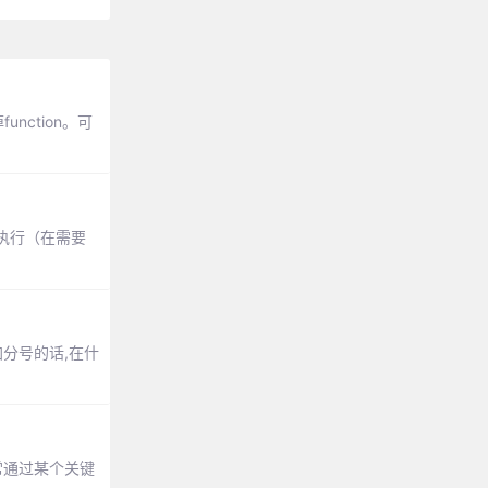
nction。可
动执行（在需要
加分号的话,在什
句常常通过某个关键