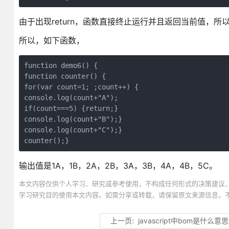
由于出现return，函数直接终止运行并且返回当前值，所
所以，如下函数，
function demo6() {

function counter() {

for(var count=1; ;count++) {

console.log(count+"A");

if(count===5) {return;}

console.log(count+"B");}

console.log(count+"C");}

counter();}
输出值是1A，1B，2A，2B，3A，3B，4A，4B，5C。
本文内容仅供个人学习、研究或参考使用，不构成任何形式的决策建议
学习研究目的使用本文内容。如需分享或转载，请保留原文来源信息，
上一页:
javascript中bom是什么意