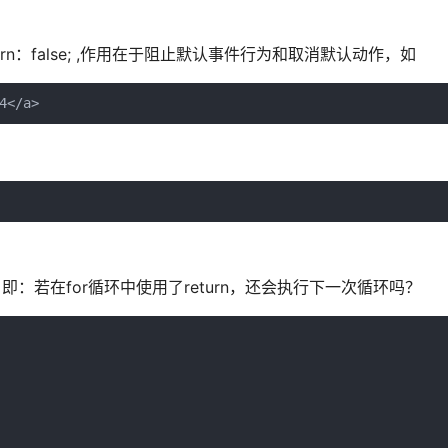
rn：false; ,作用在于阻止默认事件行为和取消默认动作，如
4</a>
即：若在for循环中使用了return，还会执行下一次循环吗？