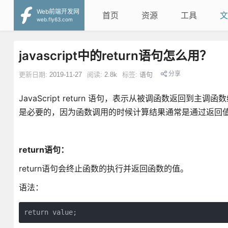
Web前端开发网
首页
资源
工具
文
web.fly63.com
javascript中的return语句怎么用？
分享
更新日期:
2019-11-27
阅读:
2.8k
标签:
语句
JavaScript return 语句，表示从被调函数返回到主
是必要的，因为函数调用的时候计算结果通常是通过返回
return语句：
return语句会终止函数的执行并返回函数的值。
语法：
return value;