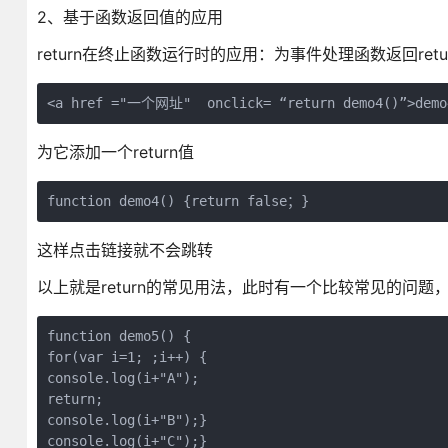
2、基于函数返回值的应用
return在终止函数运行时的应用：为事件处理函数返回retu
<a href ="一个网址"  onclick= “return demo4()”>demo
为它添加一个return值
function demo4() {return false；}
这样点击链接就不会跳转
以上就是return的常见用法，此时有一个比较常见的问题，
function demo5() {

for(var i=1; ;i++) {

console.log(i+"A");

return;

console.log(i+"B");}

console.log(i+"C");}