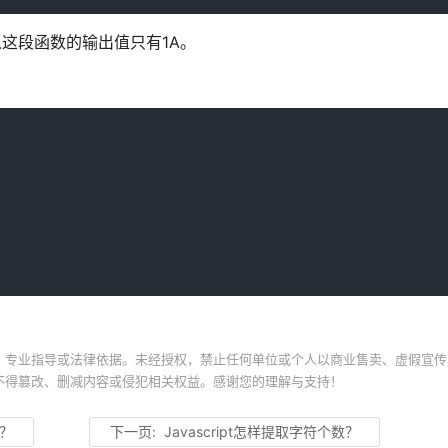
以这段函数的输出值只有1A。
、专业指导或法律依据。未经授权，禁止任何单位或个人以商业售卖、虚假宣传
不得篡改、删减内容或侵犯相关权益。感谢您的理解与支持！
思？
下一页:
Javascript怎样提取字符个数？