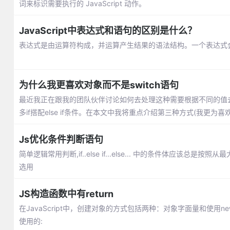
词来标识需要执行的 JavaScript 动作。
JavaScript中表达式和语句的区别是什么？
表达式是由运算符构成，并运算产生结果的语法结构。一个表达式会
为什么我更喜欢对象而不是switch语句
最近我正在跟我的团队伙伴讨论如何去处理这种需要根据不同的值去
多if搭配else if条件。在本文中我将重点介绍第三种方式(我更
Js优化条件判断语句
简单逻辑常用判断,if..else if...else... 中的条件体应该总
选用
JS构造函数中有return
在JavaScript中，创建对象的方式包括两种：对象字面量和使
使用的: