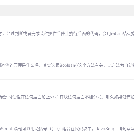
一半时，经过判断或者完成某种操作后停止执行后面的代码，会用return结束掉fu
道他的原理是什么吗，其实这跟Boolean()这个方法有关，此方法为自
JS时我是习惯性在语句后面加上分号,在块语句后面不加分号。那么如果没有
vaScript 语句可以用花括号（{...}）组合在代码块中。JavaScript 语