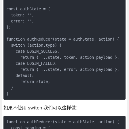
const authState = {

  token: "",

  error: "",

};

function authReducer(state = authState, action) {

  switch (action.type) {

    case LOGIN_SUCCESS:

      return { ...state, token: action.payload };

    case LOGIN_FAILED:

      return { ...state, error: action.payload };

    default:

      return state;

  }

}
如果不使用 switch 我们可以这样做：
function authReducer(state = authState, action) {

  const mapping = {
