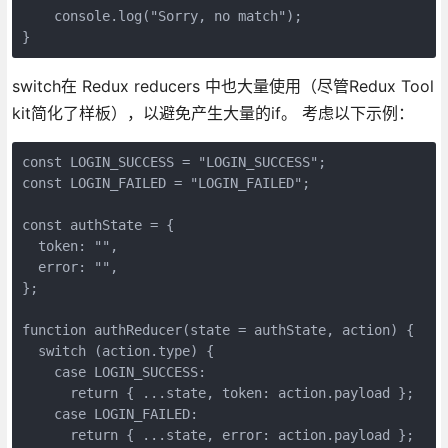
    console.log("Sorry, no match");

}
switch在 Redux reducers 中也大量使用（尽管Redux Tool
kit简化了样板），以避免产生大量的if。 考虑以下示例：
const LOGIN_SUCCESS = "LOGIN_SUCCESS";

const LOGIN_FAILED = "LOGIN_FAILED";

const authState = {

  token: "",

  error: "",

};

function authReducer(state = authState, action) {

  switch (action.type) {

    case LOGIN_SUCCESS:

      return { ...state, token: action.payload };

    case LOGIN_FAILED:

      return { ...state, error: action.payload };
