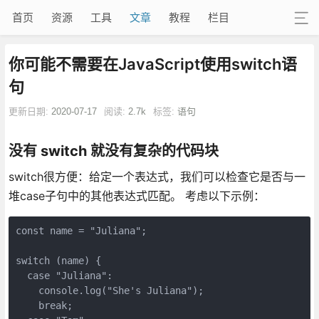
首页
资源
工具
文章
教程
栏目
你可能不需要在JavaScript使用switch语
句
更新日期:
2020-07-17
阅读:
2.7k
标签:
语句
没有 switch 就没有复杂的代码块
switch很方便：给定一个表达式，我们可以检查它是否与一
堆case子句中的其他表达式匹配。 考虑以下示例：
const name = "Juliana";

switch (name) {

  case "Juliana":

    console.log("She's Juliana");

    break;
