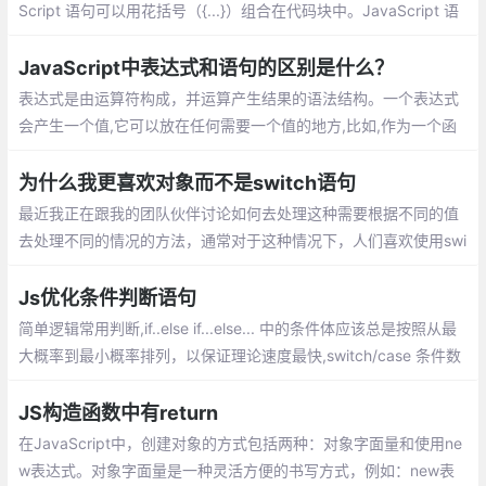
Script 语句可以用花括号（{...}）组合在代码块中。JavaScript 语
句常常通过某个关键词来标识需要执行的 JavaScript 动作。
JavaScript中表达式和语句的区别是什么？
表达式是由运算符构成，并运算产生结果的语法结构。一个表达式
会产生一个值,它可以放在任何需要一个值的地方,比如,作为一个函
数调用的参数。
为什么我更喜欢对象而不是switch语句
最近我正在跟我的团队伙伴讨论如何去处理这种需要根据不同的值
去处理不同的情况的方法，通常对于这种情况下，人们喜欢使用swi
tch语句或者使用很多if搭配else if条件。在本文中我将重点介绍第
三种方式(我更为喜欢的方法)，即使用对象进行快速地查找。
Js优化条件判断语句
简单逻辑常用判断,if..else if...else... 中的条件体应该总是按照从最
大概率到最小概率排列，以保证理论速度最快,switch/case 条件数
量较大的话，就建议选用
JS构造函数中有return
在JavaScript中，创建对象的方式包括两种：对象字面量和使用ne
w表达式。对象字面量是一种灵活方便的书写方式，例如：new表