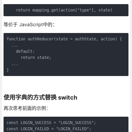
    return mapping.get(action["type"], state)
等价于 JavaScript中的：
function authReducer(state = authState, action) {

  ...

    default:

      return state;

  ...

}
使用字典的方式替换 switch
再次思考前面的示例：
const LOGIN_SUCCESS = "LOGIN_SUCCESS";

const LOGIN_FAILED = "LOGIN_FAILED";
