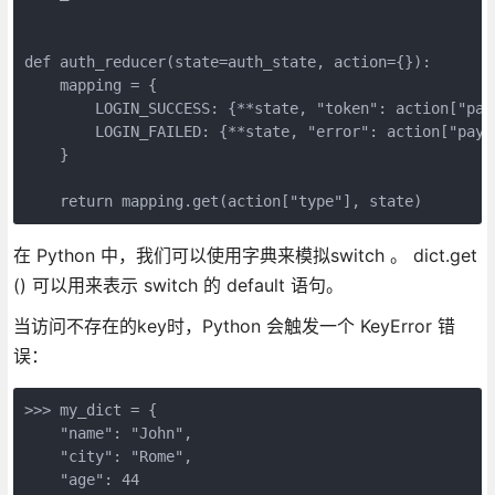
def auth_reducer(state=auth_state, action={}):

    mapping = {

        LOGIN_SUCCESS: {**state, "token": action["payl
        LOGIN_FAILED: {**state, "error": action["paylo
    }

    return mapping.get(action["type"], state)
在 Python 中，我们可以使用字典来模拟switch 。 dict.get
() 可以用来表示 switch 的 default 语句。
当访问不存在的key时，Python 会触发一个 KeyError 错
误：
>>> my_dict = {

    "name": "John", 

    "city": "Rome", 

    "age": 44
