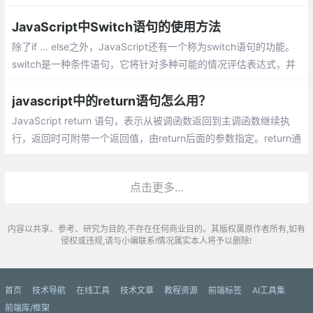
达式是配合构造函数使用的:
JavaScript中Switch语句的使用方法
除了if ... else之外，JavaScript还有一个称为switch语句的功能。
switch是一种条件语句，它将针对多种可能的情况评估表达式，并
根据匹配的情况执行一个或多个代码块。 switch语句与包含许多其
他if块的条件语句密切相关
javascript中的return语句怎么用？
JavaScript return 语句，表示从被调函数返回到主调函数继续执
行，返回时可附带一个返回值，由return后面的参数指定。return通
常是必要的，因为函数调用的时候计算结果通常是通过返回值带出
的。
点击更多...
内容以共享、参考、研究为目的,不存在任何商业目的。其版权属原作者所有,如有
侵权或违规,请与小编联系!情况属实本人将予以删除!
首页
技术导航
在线工具
技术文章
教程资源
前端标签
AI工具集
前端库/框架