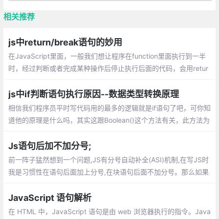
相关推荐
js中return/break语句的妙用
在JavaScript里面，一般我们想让程序在function里面执行到一半
时，经过判断或者完成某种操作后停止执行后面的代码，会用retur
n结束掉function。可以在while中间加入多个if()break作为断点，
控制逻辑的流程。
js中if判断语句执行原因--数据类型转换原理
相信我们程序员平时写代码用的最多的逻辑就是if语句了吧，可你知
道他的原理是什么吗，其实这跟Boolean()这个方法有关，此方法为
自动执行（在需要判定Boolean的语句中中自动执行）
Js语句后加不加分号;
前一阵子猛然想到一个问题,JS有分号自动补全(ASI)机制,在写JS时
我是习惯性在语句后面加上分号,在块语句后面不加分号。那么如果
没有加分号的话,在什么情况下会出现问题?在JS语句后到底是应该
加分号还是不加分号?
JavaScript 语句解析
在 HTML 中，JavaScript 语句是由 web 浏览器执行的指令。Java