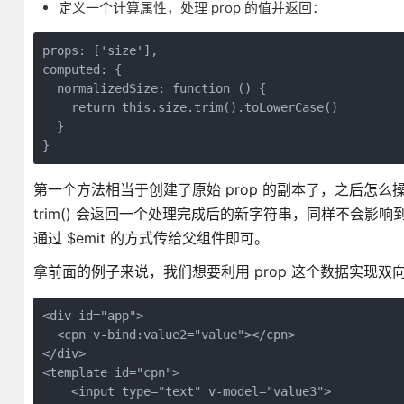
定义一个计算属性，处理 prop 的值并返回：
props: ['size'],

computed: {

  normalizedSize: function () {

    return this.size.trim().toLowerCase()

  }

第一个方法相当于创建了原始 prop 的副本了，之后怎
trim() 会返回一个处理完成后的新字符串，同样不会
通过 $emit 的方式传给父组件即可。
拿前面的例子来说，我们想要利用 prop 这个数据实现双
<div id="app">

  <cpn v-bind:value2="value"></cpn>

</div>

<template id="cpn">

    <input type="text" v-model="value3">
