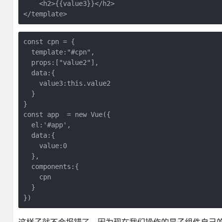
    <h2>{{value3}}</h2>    

const cpn = {

  template:"#cpn",

  props:["value2"],

  data:{

    value3:this.value2

  }

}

const app  = new Vue({

  el:'#app',

  data:{

    value:0

  },

  components:{

    cpn

  }
