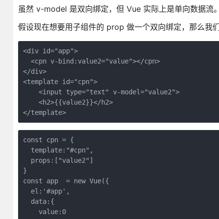
虽然 v-model 是双向绑定，但 Vue 实际上是单向数据
假设现在想要用子组件的 prop 做一个双向绑定，那么
<div id="app">

  <cpn v-bind:value2="value"></cpn>

</div>

<template id="cpn">

    <input type="text" v-model="value2">

    <h2>{{value2}}</h2>    

const cpn = {

  template:"#cpn",

  props:["value2"]

}

const app  = new Vue({

  el:'#app',

  data:{

    value:0
