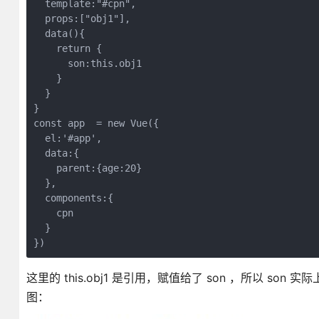
  template:"#cpn",

  props:["obj1"],

  data(){

    return {

      son:this.obj1

    }

  }

}

const app  = new Vue({

  el:'#app',

  data:{

    parent:{age:20}

  },

  components:{

    cpn

  }

这里的 this.obj1 是引用，赋值给了 son ，所以 so
图：