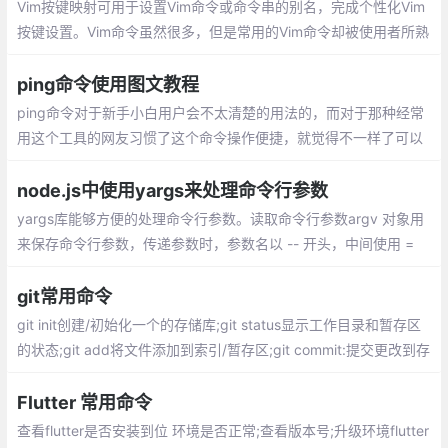
Vim按键映射可用于设置Vim命令或命令串的别名，完成个性化Vim
按键设置。Vim命令虽然很多，但是常用的Vim命令却被使用者所熟
知。Vim可视化模式下， > 用于增加缩进；而 gv 命令可以用于重
新选取上一次由可视模式所选择的文本范围。
ping命令使用图文教程
ping命令对于新手小白用户会不太清楚的用法的，而对于那种经常
用这个工具的网友习惯了这个命令操作便捷，就觉得不一样了可以
惯性的行为打开这个Ping命令。Ping命令其实是一个非常好的网络
故障诊断工具。在大家遇到网络问题时，可以试试小编分享的方法
node.js中使用yargs来处理命令行参数
yargs库能够方便的处理命令行参数。读取命令行参数argv 对象用
来保存命令行参数，传递参数时，参数名以 -- 开头，中间使用 =
或 空格，然后接上值 。argv 有一个 下划线 属性，该属性用来获取
非连词线开头的参数
git常用命令
git init创建/初始化一个的存储库;git status显示工作目录和暂存区
的状态;git add将文件添加到索引/暂存区;git commit:提交更改到存
储库;git checkout:切换分支
Flutter 常用命令
查看flutter是否安装到位 环境是否正常;查看版本号;升级环境flutter