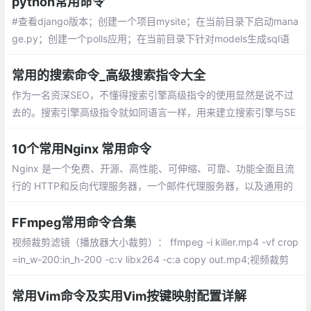
python常用命令
#查看django版本；创建一个项目mysite；在当前目录下启动mana
ge.py；创建一个polls应用；在当前目录下针对models生成sql语
句；根据生成的sql语句生成数据库
常用的搜索命令_高级搜索指令大全
作为一名资深SEO，不懂得搜索引擎高级指令的使用显然是说不过
去的。搜索引擎高级指令就如同语言一样，用来建立搜索引擎与SE
O人员直接沟通的“通道”，下面就为大家整理下常用的高级搜索命令
10个常用Nginx 常用命令
Nginx 是一个免费、开源、高性能、可伸缩、可靠、功能全面且流
行的 HTTP和反向代理服务器，一个邮件代理服务器，以及通用的
TCP/UDP 代理服务器。
FFmpeg常用命令合集
视频裁剪滤镜（播放器大小裁剪）： ffmpeg -i killer.mp4 -vf crop
=in_w-200:in_h-200 -c:v libx264 -c:a copy out.mp4;视频裁剪
(按时间裁剪)： ffmpeg -i shanguangshaonv.mp4 -ss
常用Vim命令及实用Vim按键映射配置详解