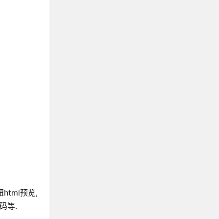
html预览,
码等.