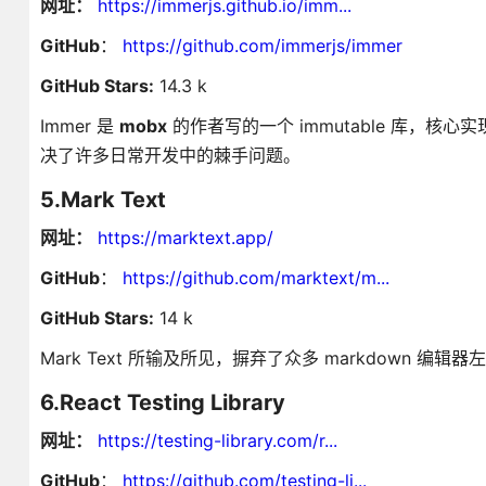
网址：
https://immerjs.github.io/imm...
GitHub
：
https://github.com/immerjs/immer
GitHub Stars:
14.3 k
Immer 是
mobx
的作者写的一个 immutable 库，核心实
决了许多日常开发中的棘手问题。
5.Mark Text
网址：
https://marktext.app/
GitHub
：
https://github.com/marktext/m...
GitHub Stars:
14 k
Mark Text 所输及所见，摒弃了众多 markdown
6.React Testing Library
网址：
https://testing-library.com/r...
GitHub
：
https://github.com/testing-li...