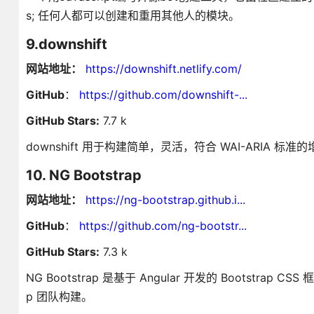
s; 任何人都可以创建和重用其他人的模块。
9.downshift
网站地址：
https://downshift.netlify.com/
GitHub
：
https://github.com/downshift-...
GitHub Stars:
7.7 k
downshift 用于构建简单，灵活，符合 WAI-ARIA 标准
10. NG Bootstrap
网站地址：
https://ng-bootstrap.github.i...
GitHub
：
https://github.com/ng-bootstr...
GitHub Stars:
7.3 k
NG Bootstrap 是基于 Angular 开发的 Bootstrap CS
p 团队构建。