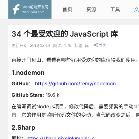
Web前端开发网
首页
资源
工具
文
web.fly63.com
34 个最受欢迎的 JavaScript 库
分享
更新日期:
2019-12-14
阅读:
4.7k
标签:
库
直接开门见山，看看有哪些好用受欢迎的库值得我们使用
1.nodemon
GitHub
：
https://github.com/remy/nodemon
GitHub Stars:
19.6 k
在编写调试Node.js项目，修改代码后，需要频繁的手动c
具，它的作用是监听代码文件的变动，当代码改变之后，
2.Sharp
网址：
https://sharp.pixelplumbing.c...