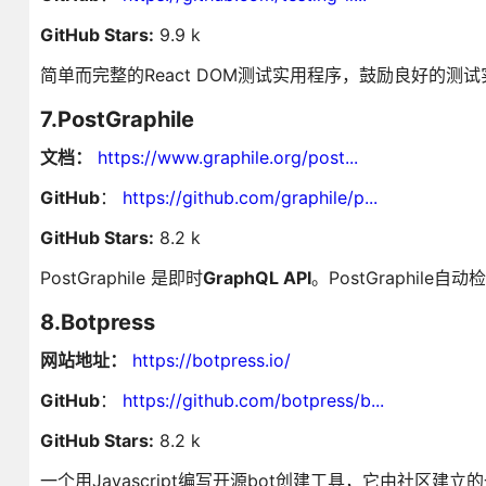
GitHub Stars:
9.9 k
简单而完整的React DOM测试实用程序，鼓励良好的测试
7.PostGraphile
文档：
https://www.graphile.org/post...
GitHub
：
https://github.com/graphile/p...
GitHub Stars:
8.2 k
PostGraphile 是即时
GraphQL API
。PostGraphi
8.Botpress
网站地址：
https://botpress.io/
GitHub
：
https://github.com/botpress/b...
GitHub Stars:
8.2 k
一个用Javascript编写开源bot创建工具，它由社区建立的一