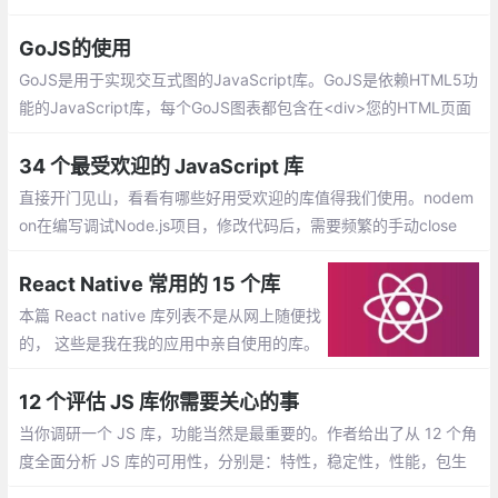
ast UI Editor、Micron.js、lit
GoJS的使用
GoJS是用于实现交互式图的JavaScript库。GoJS是依赖HTML5功
能的JavaScript库，每个GoJS图表都包含在<div>您的HTML页面
的HTML元素中
34 个最受欢迎的 JavaScript 库
直接开门见山，看看有哪些好用受欢迎的库值得我们使用。nodem
on在编写调试Node.js项目，修改代码后，需要频繁的手动close
掉，然后再重新启动，非常繁琐。现在，我们可以使用nodemon这
个工具
React Native 常用的 15 个库
本篇 React native 库列表不是从网上随便找
的， 这些是我在我的应用中亲自使用的库。
这些库功能可能跟其它库也有，但经过大量
研究并在我的程序中尝试后，我选择了这些
12 个评估 JS 库你需要关心的事
库。
当你调研一个 JS 库，功能当然是最重要的。作者给出了从 12 个角
度全面分析 JS 库的可用性，分别是：特性，稳定性，性能，包生
态，社区，学习曲线，文档，工具，发展历史，团队，兼容性，趋