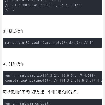
// 3 + 2imath.eval('det([-1, 2; 3, 1])');  

// -7
3、链式操作
math.chain(3) .add(4).multiply(2).done(); // 14
4、矩阵操作
var n = math.matrix([[4,3,2], [6,6,8], [7,4,5]]);   

console.log(n.valueof()); // [[4,3,2],[6,6,8],[7,4,5]
可以使用如下代码来创建一个用0填充的矩阵：
var z = math.zeros(2,2);  
