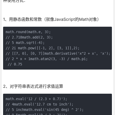
种使用方式：
1、用静态函数和常数（就像JavaScript的Math对象）
math.round(math.e, 3);            

// 2.718math.add(2, 3);  

// 5 math.sqrt(-4);  

// 2i math.pow([[-1, 2], [3, 1]],2);     

// [[7, 0], [0, 7]]math.derivative('x^2 + x', 'x');  

// 2 * x + 1math.atan2(3, -3) / math.pi;     

 // 0.75
2、对字符串表达式进行求值运算
math.eval('12 / (2.3 + 0.7)');    

// 4math.eval('12.7 cm to inch');     

// 5 inchmath.eval('sin(45 deg) ^ 2');     

// 0.5math.eval('9 / 3 + 2i');          
