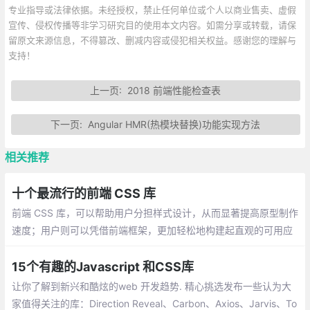
专业指导或法律依据。未经授权，禁止任何单位或个人以商业售卖、虚假
宣传、侵权传播等非学习研究目的使用本文内容。如需分享或转载，请保
留原文来源信息，不得篡改、删减内容或侵犯相关权益。感谢您的理解与
支持！
上一页:
2018 前端性能检查表
下一页:
Angular HMR(热模块替换)功能实现方法
相关推荐
十个最流行的前端 CSS 库
前端 CSS 库，可以帮助用户分担样式设计，从而显著提高原型制作
速度；用户则可以凭借前端框架，更加轻松地构建起直观的可用应
用程序。目前市场上存在大量前端框架可供选择，本篇文章的主要
内容就是关于那些目前最为流行且常用的框架
15个有趣的Javascript 和CSS库
让你了解到新兴和酷炫的web 开发趋势. 精心挑选发布一些认为大
家值得关注的库：Direction Reveal、Carbon、Аxios、Jarvis、To