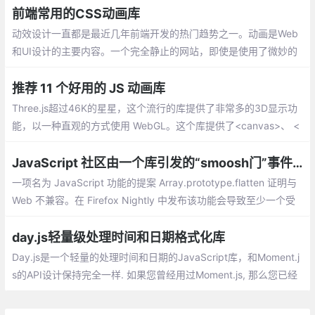
势
前端常用的CSS动画库
动效设计一直都是最近几年前端开发的热门趋势之一。动画是Web
和UI设计的主要内容。一个完全静止的网站，即使是使用了微妙的
悬停状态，也可能感觉不一样。如果缺少动画，就像缺少必要的东
西一样。
推荐 11 个好用的 JS 动画库
Three.js超过46K的星星，这个流行的库提供了非常多的3D显示功
能，以一种直观的方式使用 WebGL。这个库提供了<canvas>、 <
svg>、CSS3D 和 WebGL渲染器，让咱们在设备和浏览器之间创
建丰富的交互体验
JavaScript 社区由一个库引发的“smoosh门”事件到底怎么回事？
一项名为 JavaScript 功能的提案 Array.prototype.flatten 证明与
Web 不兼容。在 Firefox Nightly 中发布该功能会导致至少一个受
欢迎的网站中断。鉴于有问题的代码是广泛使用的 MooTools 库的
一部分，很可能会有更多网站受到影响。
day.js轻量级处理时间和日期格式化库
Day.js是一个轻量的处理时间和日期的JavaScript库，和Moment.j
s的API设计保持完全一样. 如果您曾经用过Moment.js, 那么您已经
知道如何使用Day.js。