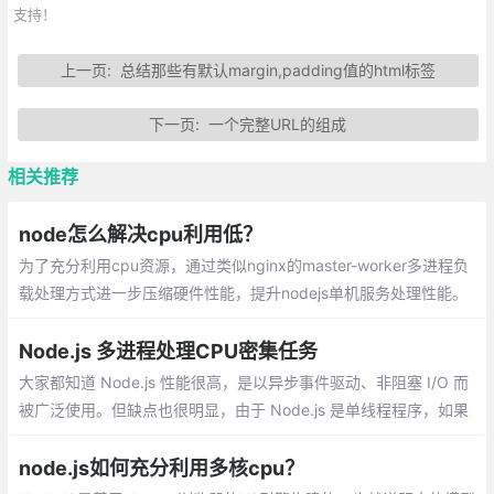
支持！
上一页:
总结那些有默认margin,padding值的html标签
下一页:
一个完整URL的组成
相关推荐
node怎么解决cpu利用低？
为了充分利用cpu资源，通过类似nginx的master-worker多进程负
载处理方式进一步压缩硬件性能，提升nodejs单机服务处理性能。
所幸，Node提供了child_process模块，并且也提供了child_proce
ss.fork()函数供我们实现进程的复制。
Node.js 多进程处理CPU密集任务
大家都知道 Node.js 性能很高，是以异步事件驱动、非阻塞 I/O 而
被广泛使用。但缺点也很明显，由于 Node.js 是单线程程序，如果
长时间运算，会导致 CPU 不能及时释放,所以并不适合 CPU 密集型
应用
node.js如何充分利用多核cpu？