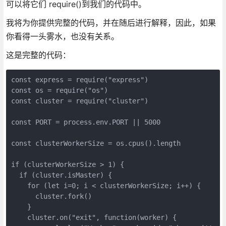
可以将它们 require()到我们的代码中。
我将为你提供完整的代码，并在随后进行解释，因此，如果
你看得一头雾水，也没有关系。
这是完整的代码：
const express = require("express")

const os = require("os")

const cluster = require("cluster")

const PORT = process.env.PORT || 5000

const clusterWorkerSize = os.cpus().length

if (clusterWorkerSize > 1) {

  if (cluster.isMaster) {

    for (let i=0; i < clusterWorkerSize; i++) {

      cluster.fork()

    }

    cluster.on("exit", function(worker) {
