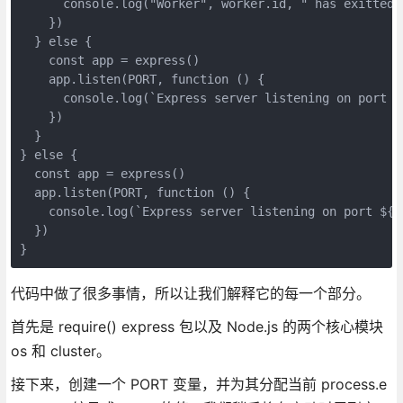
      console.log("Worker", worker.id, " has exitted."
    })

  } else {

    const app = express()

    app.listen(PORT, function () {

      console.log(`Express server listening on port $
    })

  }

} else {

  const app = express()

  app.listen(PORT, function () {

    console.log(`Express server listening on port ${P
  })

代码中做了很多事情，所以让我们解释它的每一个部分。
首先是 require() express 包以及 Node.js 的两个核心模块
os 和 cluster。
接下来，创建一个 PORT 变量，并为其分配当前 process.e