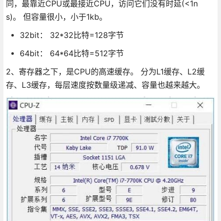
同，最靠近CPU或最接近CPU，访问它们没有时延(<1n
s)。 但容量很小，小于1kb。
32bit： 32*32比特=128字节
64bit： 64*64比特=512字节
2、寄存器之下，是CPU的高速缓存。 分为L1缓存、L2缓
存、L3缓存，每层速度按数量级递减、容量也越来越大。