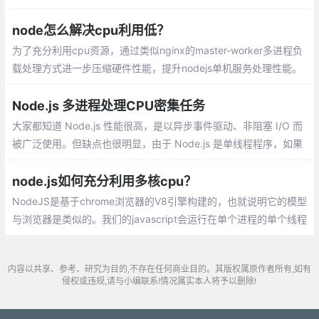
地计算机或生产服务器上的每个 CPU 内核。在处理 API 或基于 Ex
pressJS 的HTTP服务器时，这个问题尤其重要。
node怎么解决cpu利用低？
为了充分利用cpu资源，通过类似nginx的master-worker多进程负
载处理方式进一步压缩硬件性能，提升nodejs单机服务处理性能。
所幸，Node提供了child_process模块，并且也提供了child_proce
ss.fork()函数供我们实现进程的复制。
Node.js 多进程处理CPU密集任务
大家都知道 Node.js 性能很高，是以异步事件驱动、非阻塞 I/O 而
被广泛使用。但缺点也很明显，由于 Node.js 是单线程程序，如果
长时间运算，会导致 CPU 不能及时释放,所以并不适合 CPU 密集型
应用
node.js如何充分利用多核cpu？
NodeJS是基于chrome浏览器的V8引擎构建的，也就说明它的模型
与浏览器是类似的。我们的javascript会运行在单个进程的单个线程
上。但是V8引擎的单进程单线程并不是完美的结构，现如今CPU基
本上都是多核的。真正的服务器往往有好几个CPU（像我们的线上
内容以共享、参考、研究为目的,不存在任何商业目的。其版权属原作者所有,如有
物理机有12个核）
侵权或违规,请与小编联系!情况属实本人将予以删除!