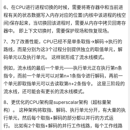
6、在CPU进行进程切换的时候，需要将寄存器中和当前进
程有关的状态数据写入内存对应的位置(内核中该进程的栈空
间)保存起来，当切换回该进程时，需要从内存中拷贝回寄存
器中。 即上下文切换时，需要保护现场和恢复现场。
7、为了改善性能，CPU已经不是单条取指->解码->执行的
路线，而是分别为这3个过程分别提供独立的取值单元，解
码单元以及执行单元。 这样就形成了流水线模式。
例如，流水线的最后一个单元——执行单元正在执行第n条
指令，而前一个单元可以对第n+1条指令进行解码，再前一
个单元即取指单元可以去读取第n+2条指令。 这是三阶段的
流水线，还可能会有更长的流水线模式。
8、更优化的CPU架构是superscalar架构（超标量架
构）。 这种架构将取指、解码、执行单元分开，有大量的执
行单元，然后每个取指+解码的部分都以并行的方式运
行。 比如有2个取指+解码的并行工作线路，每个工作线路