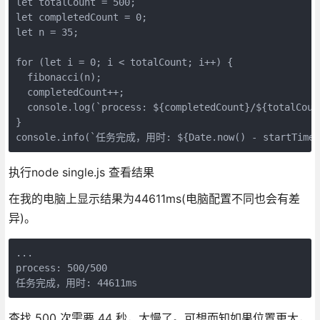
let totalCount = 500;

let completedCount = 0;

let n = 35;

for (let i = 0; i < totalCount; i++) {

  fibonacci(n);

  completedCount++;

  console.log(`process: ${completedCount}/${totalCount
}

console.info(`任务完成，用时: ${Date.now() - startTime}
执行node single.js 查看结果
在我的电脑上显示结果为44611ms(电脑配置不同也会有差
异)。
...

process: 500/500

任务完成，用时: 44611ms
查找 500 次需要 44 秒，太慢了。可想而知如果位置更大，