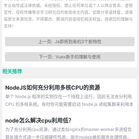
专业指导或法律依据。未经授权，禁止任何单位或个人以商业售卖、虚假
宣传、侵权传播等非学习研究目的使用本文内容。如需分享或转载，请保
留原文来源信息，不得篡改、删减内容或侵犯相关权益。感谢您的理解与
支持！
上一页:
Js即将到来的3个新特性
下一页:
Vuex新手的理解与使用
相关推荐
NodeJS如何充分利用多核CPU的资源
单个 Node.js 程序的实例仅在一个线程上运行，因此无法充分利用
CPU 的多核系统。有时你可能需要启动 Node.js 进程集群来利用本
地计算机或生产服务器上的每个 CPU 内核。在处理 API 或基于 Ex
pressJS 的HTTP服务器时，这个问题尤其重要。
node怎么解决cpu利用低？
为了充分利用cpu资源，通过类似nginx的master-worker多进程负
载处理方式进一步压缩硬件性能，提升nodejs单机服务处理性能。