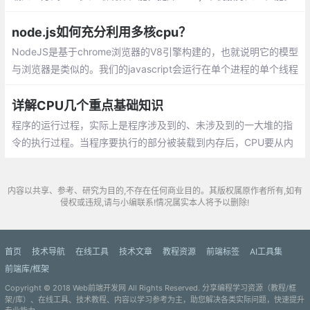
所幸，Node提供了child_process模块，并且也提供了child_proce
ss.fork()函数供我们实现进程的复制。
node.js如何充分利用多核cpu？
NodeJS是基于chrome浏览器的V8引擎构建的，也就说明它的模型
与浏览器是类似的。我们的javascript会运行在单个进程的单个线程
上。但是V8引擎的单进程单线程并不是完美的结构，现如今CPU基
本上都是多核的。真正的服务器往往有好几个CPU（像我们的线上
详解CPU几个重点基础知识
物理机有12个核）
程序的运行过程，实际上是程序涉及到的、未涉及到的一大堆的指
令的执行过程。当程序要执行的部分被装载到内存后，CPU要从内
存中取出指令，然后指令解码(以便知道类型和操作数，简单的理解
为CPU要知道这是什么指令)
内容以共享、参考、研究为目的,不存在任何商业目的。其版权属原作者所有,如有
侵权或违规,请与小编联系!情况属实本人将予以删除!
首页
技术导航
在线工具
技术文章
教程资源
前端标签
AI工具集
前端库/框架