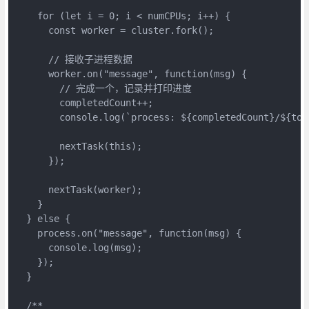
    for (let i = 0; i < numCPUs; i++) {

      const worker = cluster.fork();

      // 接收子进程数据

      worker.on("message", function(msg) {

        // 完成一个，记录并打印进度

        completedCount++;

        console.log(`process: ${completedCount}/${tota
        nextTask(this);

      });

      nextTask(worker);

    }

  } else {

    process.on("message", function(msg) {

      console.log(msg);

    });

  }

  /**
