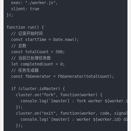
  exec: "./worker.js",

  slient: true

});

function run() {

  // 记录开始时间

  const startTime = Date.now();

  // 总数

  const totalCount = 500;

  // 当前已处理任务数

  let completedCount = 0;

  // 任务生成器

  const fbGenerator = FbGenerator(totalCount);

  if (cluster.isMaster) {

    cluster.on("fork", function(worker) {

      console.log(`[master] : fork worker ${worker.id}
    });

    cluster.on("exit", function(worker, code, signal) 
      console.log(`[master] : worker ${worker.id} died
    });
