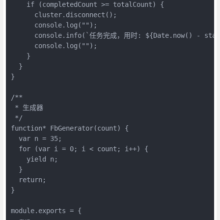
    if (completedCount >= totalCount) {

      cluster.disconnect();

      console.log("");

      console.info(`任务完成，用时: ${Date.now() - start
      console.log("");

    }

  }

}

/**

 * 生成器

 */

function* FbGenerator(count) {

  var n = 35;

  for (var i = 0; i < count; i++) {

    yield n;

  }

  return;

}

module.exports = {
