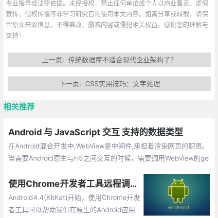
专业指导或法律依据。未经授权，禁止任何单位或个人以商业售卖、虚假
宣传、侵权传播等非学习研究目的使用本文内容。如需分享或转载，请保
留原文来源信息，不得篡改、删减内容或侵犯相关权益。感谢您的理解与
支持！
上一页:
传统数据库不适合现代企业架构了？
下一页:
CSS实用技巧：文字处理
相关推荐
Android 与 JavaScript 交互 支持的数据类型
在Android混合开发中,WebView是中间件,承担着渲染网页的职责。
当需要Android原生与H5之间交互的时候，需要调用WebView的ge
tSettings().setJavaScriptEnabled(true);以及webView.addJavas
criptInterface(Js对象名，Java对象);
使用Chrome开发者工具远程调试原生Android上的H5页面
Android4.4(KitKat)开始，使用Chrome开发
者工具可以帮助我们在原生的Android应用