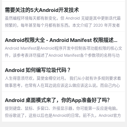
中远程调试WebView网页内容。
需要关注的5大Android开发技术
虽然编程环境每天都有新变化，但 Android 无疑是其中更新迭代最
频繁的，每年甚至每个月都有新东西。本文介绍了 2020 年开发者
最需要关注的 5 大 Android 开发技术。在众多 Android 开发团队
参加的 Droidcon London 2019 大会上
Android权限大全 - Android Manifest 权限描述大全
Android Manifest是Android程序开发中控制各项功能权限的核心文
件，该参考表详尽描述了Android Manifest各个参数项的名称与功
能。是Android开发与学习必备的参考表，欢迎需要的朋友使用。
Android 如何编写垃圾代码 ？
人生得意须尽欢，莫使金樽空对月。 我们从小就有许多规则要求着
做事思考，也常有人在耳边说应该这么做应该这么说。而自己内心
最真实想法和观点慢慢都被磨灭，只留下了一副没有主见躯壳。
Android 桌面模式来了，你的App准备好了吗？
提到键盘、鼠标、多窗口、外接显示器，你可能第一反应是电脑。
但谷歌说了，这些以后也是Android的日常。前不久，Android官方
发了一篇文章，推出了桌面体验的设计指南，还有一个叫Android