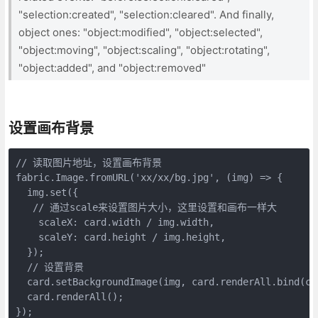
"selection:created", "selection:cleared". And finally,
object ones: "object:modified", "object:selected",
"object:moving", "object:scaling", "object:rotating",
"object:added", and "object:removed"
设置画布背景
// 读取图片地址，设置画布背景

fabric.Image.fromURL('xx/xx/bg.jpg', (img) => {

  img.set({

   // 通过scale来设置图片大小，这里设置和画布一样大

    scaleX: card.width / img.width,

    scaleY: card.height / img.height,

  });

  // 设置背景

  card.setBackgroundImage(img, card.renderAll.bind(car
  card.renderAll();

});