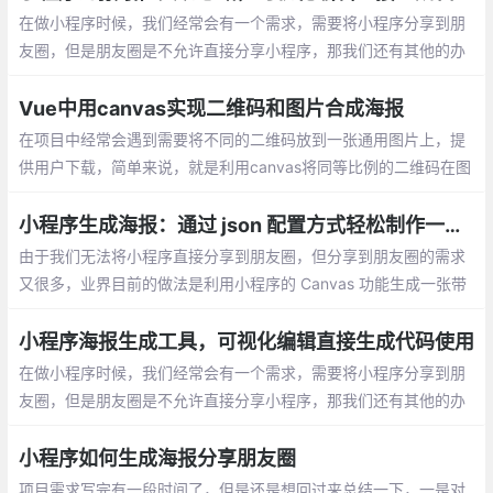
在做小程序时候，我们经常会有一个需求，需要将小程序分享到朋
友圈，但是朋友圈是不允许直接分享小程序，那我们还有其他的办
法解决吗?答案肯定是有的，即 canvas 生成个性化海报分享图片到
朋友圈
Vue中用canvas实现二维码和图片合成海报
在项目中经常会遇到需要将不同的二维码放到一张通用图片上，提
供用户下载，简单来说，就是利用canvas将同等比例的二维码在图
片上叠加，生成海报
小程序生成海报：通过 json 配置方式轻松制作一张海报图
由于我们无法将小程序直接分享到朋友圈，但分享到朋友圈的需求
又很多，业界目前的做法是利用小程序的 Canvas 功能生成一张带
有二维码的图片，然后引导用户下载图片到本地后再分享到朋友圈
小程序海报生成工具，可视化编辑直接生成代码使用
在做小程序时候，我们经常会有一个需求，需要将小程序分享到朋
友圈，但是朋友圈是不允许直接分享小程序，那我们还有其他的办
法解决吗?答案肯定是有的，即 canvas 生成个性化海报分享图片到
朋友圈
小程序如何生成海报分享朋友圈
项目需求写完有一段时间了，但是还是想回过来总结一下，一是对