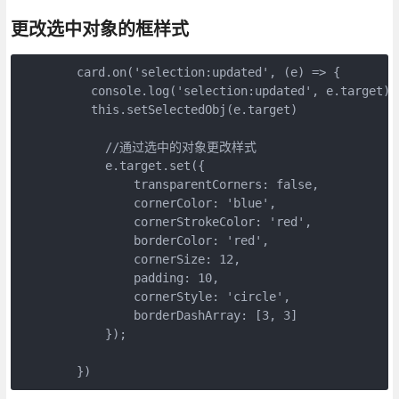
更改选中对象的框样式
        card.on('selection:updated', (e) => {

          console.log('selection:updated', e.target)

          this.setSelectedObj(e.target)

            //通过选中的对象更改样式

            e.target.set({

                transparentCorners: false,

                cornerColor: 'blue',

                cornerStrokeColor: 'red',

                borderColor: 'red',

                cornerSize: 12,

                padding: 10,

                cornerStyle: 'circle',

                borderDashArray: [3, 3]

            });

        })