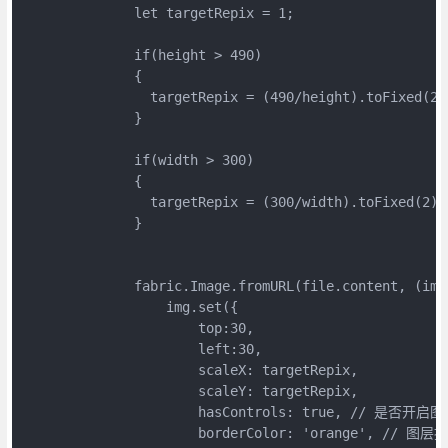
              let targetRepix = 1;

              if(height > 490)

              {

                targetRepix = (490/height).toFixed(2);
              }

              if(width > 300)

              {

                targetRepix = (300/width).toFixed(2);

              }

              fabric.Image.fromURL(file.content, (img)
                  img.set({

                      top:30,

                      left:30,

                      scaleX: targetRepix, 

                      scaleY: targetRepix,

                      hasControls: true, // 是否开启
                      borderColor: 'orange', // 