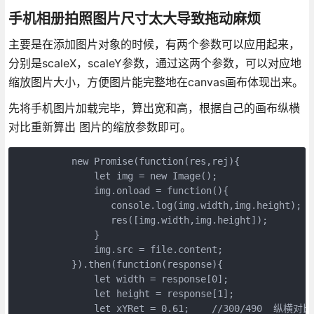
手机相册拍照图片尺寸太大导致拖动麻烦
主要是在添加图片对象的时候，有两个参数可以应用起来，
分别是scaleX，scaleY参数，通过这两个参数，可以对应地
缩放图片大小，方便图片能完整地在canvas画布体现出来。
先将手机图片加载完毕，算出宽和高，根据自己的画布纵横
对比重新算出 图片的缩放参数即可。
          new Promise(function(res,rej){

              let img = new Image();

              img.onload = function(){

                 console.log(img.width,img.height);

                 res([img.width,img.height]);

              }

              img.src = file.content;

          }).then(function(response){

              let width = response[0];

              let height = response[1];

              let xYRet = 0.61;    //300/490  纵横对比
