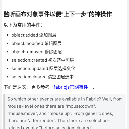
监听画布对象事件以便“上下一步”的神操作
以下为常用的事件：
object:added 添加图层
object:modified 编辑图层
object:removed 移除图层
selection:created 初次选中图层
selection:updated 图层选择变化
selection:cleared 清空图层选中
下面是原文，更多参考__
fabricjs官网事件
__：
So which other events are available in Fabric? Well, from
mouse-level ones there are "mouse:down",
"mouse:move", and "mouse:up". From generic ones,
there are "after:render". Then there are selection-
related events: "before:selection:cleared",