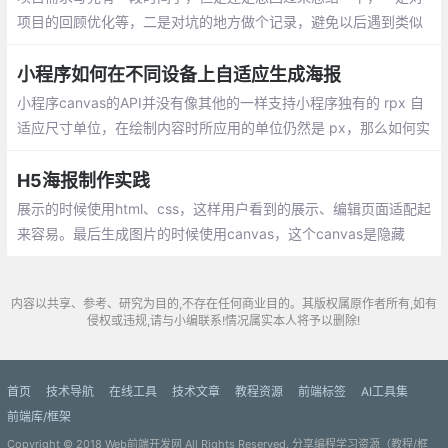
项目的回顾优化等，二是对坑的地方做个记录，避免以后遇到类似
的问题。利用微信强大的社交能力通过小程序达到裂变的目的，拉
取新用户。
小程序如何在不同设备上自适应生成海报
小程序canvas的API并没有像其他的一样支持小程序独有的 rpx 自
适应尺寸单位，在绘制内容时所应用的单位仍然是 px，那么如何实
现不同尺寸屏幕的自适应呢？们的在开发中常用的参考屏幕尺寸（i
Phone6）为：375*667；
H5海报制作实践
展示的时候使用html、css，这样用户看到的展示、编辑页面适配起
来容易。最后生成图片的时候使用canvas，这个canvas是隐藏
的，用户不可见，这样还有一个优点，最终生成的海报大小是固定
的，跟手机屏幕大小无关。
内容以共享、参考、研究为目的,不存在任何商业目的。其版权属原作者所有,如有
侵权或违规,请与小编联系!情况属实本人将予以删除!
首页
技术导航
在线工具
技术文章
教程资源
前端标签
AI工具集
前端库/框架