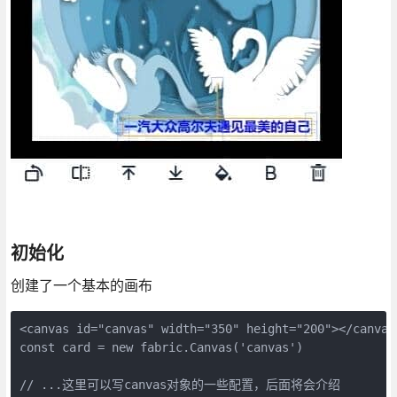
初始化
创建了一个基本的画布
<canvas id="canvas" width="350" height="200"></canvas>
const card = new fabric.Canvas('canvas') 

// ...这里可以写canvas对象的一些配置，后面将会介绍
