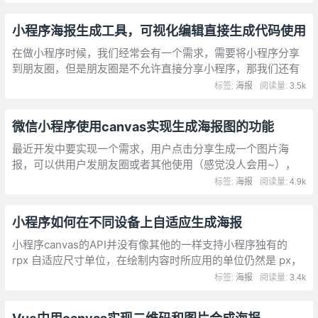
报分享图片到朋友圈
小程序海报生成工具，可视化编辑直接生成代码使用
在做小程序时候，我们经常会有一个需求，需要将小程序分享
到朋友圈，但是朋友圈是不允许直接分享小程序，那我们还有
其他的办法解决吗?答案肯定是有的，即 canvas 生成个性化海
标签:
海报
阅读量:
3.5k
报分享图片到朋友圈
微信小程序使用canvas实现生成海报图的功能
最近开发中要实现一个需求，用户点击分享生成一个图片海
报，可以供用户发朋友圈或者其他使用（感觉没人会用~），
用到了小程序canvas，和web上的功能基本一样，记录一下。
标签:
海报
阅读量:
4.9k
小程序如何在不同设备上自适应生成海报
小程序canvas的API并没有像其他的一样支持小程序独有的
rpx 自适应尺寸单位，在绘制内容时所应用的单位仍然是 px，
那么如何实现不同尺寸屏幕的自适应呢？们的在开发中常用的
标签:
海报
阅读量:
3.4k
参考屏幕尺寸（iPhone6）为：375*667；