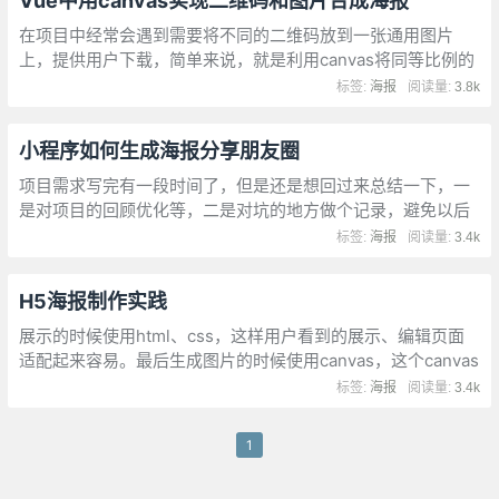
Vue中用canvas实现二维码和图片合成海报
在项目中经常会遇到需要将不同的二维码放到一张通用图片
上，提供用户下载，简单来说，就是利用canvas将同等比例的
二维码在图片上叠加，生成海报
标签:
海报
阅读量:
3.8k
小程序如何生成海报分享朋友圈
项目需求写完有一段时间了，但是还是想回过来总结一下，一
是对项目的回顾优化等，二是对坑的地方做个记录，避免以后
遇到类似的问题。利用微信强大的社交能力通过小程序达到裂
标签:
海报
阅读量:
3.4k
变的目的，拉取新用户。
H5海报制作实践
展示的时候使用html、css，这样用户看到的展示、编辑页面
适配起来容易。最后生成图片的时候使用canvas，这个canvas
是隐藏的，用户不可见，这样还有一个优点，最终生成的海报
标签:
海报
阅读量:
3.4k
大小是固定的，跟手机屏幕大小无关。
1