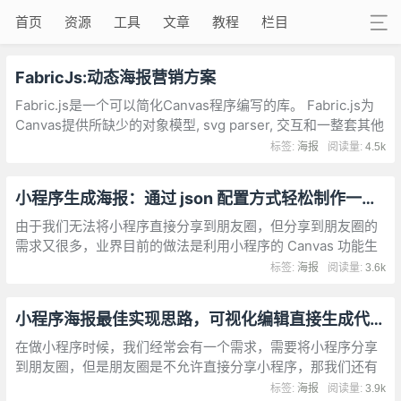
首页
资源
工具
文章
教程
栏目
FabricJs:动态海报营销方案
Fabric.js是一个可以简化Canvas程序编写的库。 Fabric.js为
Canvas提供所缺少的对象模型, svg parser, 交互和一整套其他
不可或缺的工具。Fabric.js可以做很多事情，如下：
标签:
海报
阅读量:
4.5k
小程序生成海报：通过 json 配置方式轻松制作一张海报图
由于我们无法将小程序直接分享到朋友圈，但分享到朋友圈的
需求又很多，业界目前的做法是利用小程序的 Canvas 功能生
成一张带有二维码的图片，然后引导用户下载图片到本地后再
标签:
海报
阅读量:
3.6k
分享到朋友圈
小程序海报最佳实现思路，可视化编辑直接生成代码使用
在做小程序时候，我们经常会有一个需求，需要将小程序分享
到朋友圈，但是朋友圈是不允许直接分享小程序，那我们还有
其他的办法解决吗?答案肯定是有的，即 canvas 生成个性化海
标签:
海报
阅读量:
3.9k