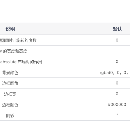
说明
默认
0
按照顺时针旋转的度数
ew 的宽度和高度
0
 absolute 布局时的作用
背景颜色
rgba(0，0，0，
0
边框圆角
0
边框宽
#000000
边框颜色
''
阴影