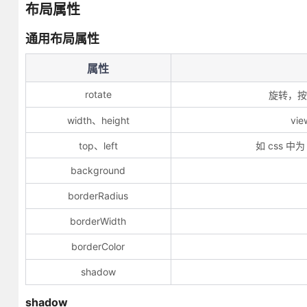
布局属性
通用布局属性
属性
rotate
旋转，
width、height
vi
top、left
如 css 中为
background
borderRadius
borderWidth
borderColor
shadow
shadow