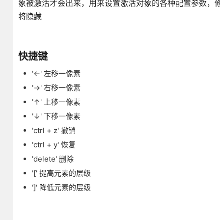
象被激活才会出来，用来设置激活对象的各种配置参数，修
将隐藏
快捷键
'←' 左移一像素
'→' 右移一像素
'↑' 上移一像素
'↓' 下移一像素
'ctrl + z' 撤销
'ctrl + y' 恢复
'delete' 删除
'[' 提高元素的层级
']' 降低元素的层级