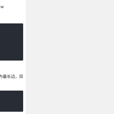
ow
半径为最长边，目