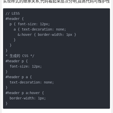
实现样式的继承关系,代码看起来层次分明,提高代码可维护性
// LESS

#header {

  p { font-size: 12px;

    a { text-decoration: none;

      &:hover { border-width: 1px }

    }

  }

}

* 生成的 CSS */

#header p {

  font-size: 12px;

}

#header p a {

  text-decoration: none;

}

#header p a:hover {

  border-width: 1px;

}