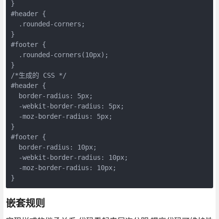
}

#header {

  .rounded-corners;

}

#footer {

  .rounded-corners(10px);

}

/*生成的 CSS */

#header {

  border-radius: 5px;

  -webkit-border-radius: 5px;

  -moz-border-radius: 5px;

}

#footer {

  border-radius: 10px;

  -webkit-border-radius: 10px;

  -moz-border-radius: 10px;

}
嵌套规则