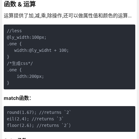
函数 & 运算
运算提供了加,减,乘,除操作,还可以做属性值和颜色的运算...
//less

@ly_width:100px;

.one {

   width:@ly_widht + 100;

}

/*生成css*/

.one {

    idth:200px;

}
match函数：
round(1.67); //returns `2`

eil(2.4); //returns `3`

floor(2.6); //returns `2`）