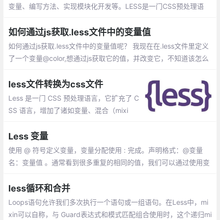
变量、编写方法、实现模块化开发等。LESS是一门CSS预处理语
言，它扩展了CSS语言，增加了变量、Mixin、函数等特性，使CSS
更易维护和扩展。
如何通过js获取.less文件中的变量值
如何通过js获取.less文件中的变量值呢？ 我现在在.less文件里定义
了一个变量@color,想通过js获取它的值，并改变它，不知道该怎么
做
less文件转换为css文件
Less 是一门 CSS 预处理语言，它扩充了 C
SS 语言，增加了诸如变量、混合（mixi
n）、函数等功能，让 CSS 更易维护、方便
制作主题、扩充。本文主要介绍less文件如
Less 变量
何转化为css文件
使用 @ 符号定义变量，变量分配使用 : 完成。声明格式：@变量
名：变量值 。通常看到很多重复的相同的值，我们可以通过使用变
量来避免。Less中的变量和其他编程语言一样，可以实现值的复用
less循环和合并
Loops语句允许我们多次执行一个语句或一组语句。在Less中，mi
xin可以自称，与 Guard表达式和模式匹配组合使用时，这个递归mi