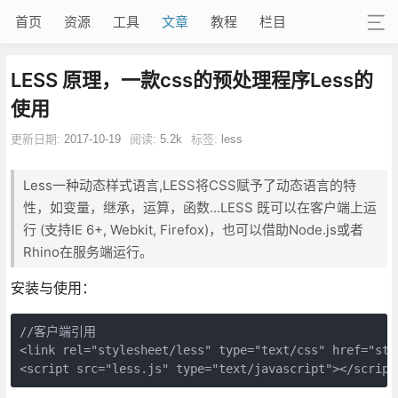
首页
资源
工具
文章
教程
栏目
LESS 原理，一款css的预处理程序Less的
使用
更新日期:
2017-10-19
阅读:
5.2k
标签:
less
​Less
一种动态样式语言,LESS将CSS赋予了动态语言的特
性，如变量，继承，运算，函数...LESS 既可以在客户端上运
行 (支持IE 6+, Webkit, Firefox)，也可以借助Node.js或者
Rhino在服务端运行。
安装与使用：
//客户端引用

<link rel="stylesheet/less" type="text/css" href="styl
<script src="less.js" type="text/javascript"></script