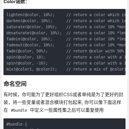
Color函数：
lighten(@color, 10%);     // return a color which is 
darken(@color, 10%);      // return a color which is 
saturate(@color, 10%);    // return a color 10% *more
desaturate(@color, 10%);  // return a color 10% *less
fadein(@color, 10%);      // return a color 10% *less
fadeout(@color, 10%);     // return a color 10% *more
fade(@color, 50%);        // return @color with 50% tr
spin(@color, 10);         // return a color with a 10
spin(@color, -10);        // return a color with a 10
mix(@color1, @color2);    // return a mix of @color1 
命名空间
有时候，你可能为了更好组织CSS或者单纯是为了更好的封
装，将一些变量或者混合模块打包起来, 你可以像下面这样
在
中定义一些属性集之后可以重复使用
#bundle
#bundle {
