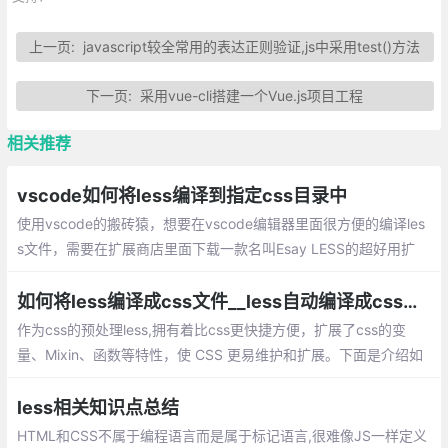
上一页:
javascript较全常用的表达正则验证,js中采用test()方法
下一页:
采用vue-cli搭建一个Vue.js项目工程
相关推荐
vscode如何将less编译到指定css目录中
使用vscode的搬砖猿，想要在vscode编辑器里面很方便的编译les
s文件，需要在扩展商店里面下载一款名叫Esay LESS的超好用扩
展,配置我们的LESS,我们需要在.vscode文件夹中建立一个setting
s.json的文件
如何将less编译成css文件__less自动编译成css的方法总结
作为css的预处理less,拥有着比css更快捷方便，扩展了css的变
量、Mixin、函数等特性，使 CSS 更易维护和扩展。下面是介绍如
何将less文件转换成css文件。
less相关知识点总结
HTML和CSS不属于编程语言而是属于标记语言,很难像JS一样定义