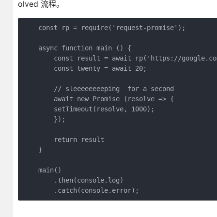
olved 流程。
    const rp = require('request-promise');

    async function main () {

        const result = await rp('https://google.com
        const twenty = await 20;

        // sleeeeeeeeping  for a second

        await new Promise (resolve => {

        setTimeout(resolve, 1000);

        });

        return result

    }

    main()

        .then(console.log)

        .catch(console.error);