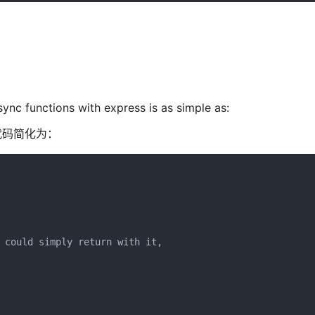
ync functions with express is as simple as:
把代码简化为：
 could simply return with it,
