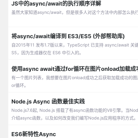
JS中的async/await的执行顺序详解
虽然大家知道async/await，但是很多人对这个方法中内部怎么执行的还
将async/await编译到 ES3/ES5 (外部帮助库)
自2015年11 发布1.7版以来，TypeScript 已支持 async/a
S5，因为生成器仅在 ES6 中引入的。
使用async await通过for循环在图片onload
有一个图片列表，我想要在图片onload成功之后获取加载成功的图片
or循环。
Node.js Async 函数最佳实践
Node.js7.6起, Node.js 搭载了有async函数功能的V8引擎
介绍async函数，以及如何改变我们编写Node.js应用程序的方式。
ES6新特性Async