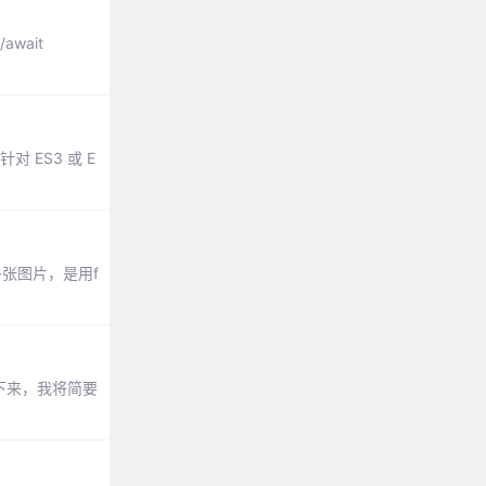
wait
对 ES3 或 E
多张图片，是用f
。接下来，我将简要