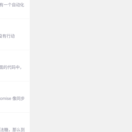
它有一个自动化
没有行动
上面的代码中，
omise 像同步
语法糖，那么到