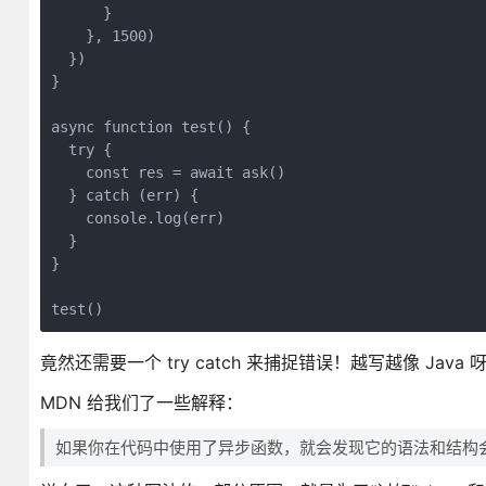
      }

    }, 1500)

  })

}

async function test() {

  try {

    const res = await ask()

  } catch (err) {

    console.log(err)

  }

}

竟然还需要一个 try catch 来捕捉错误！越写越像 Java 
MDN 给我们了一些解释：
如果你在代码中使用了异步函数，就会发现它的语法和结构