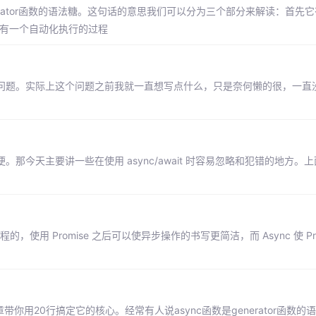
enerator函数的语法糖。这句话的意思我们可以分为三个部分来解读：首先
ync有一个自动化执行的过程
ait问题。实际上这个问题之前我就一直想写点什么，只是奈何懒的很，一直
方便。那今天主要讲一些在使用 async/await 时容易忽略和犯错的地方。
t 是单线程的，使用 Promise 之后可以使异步操作的书写更简洁，而 Async 使 Pr
你用20行搞定它的核心。经常有人说async函数是generator函数的