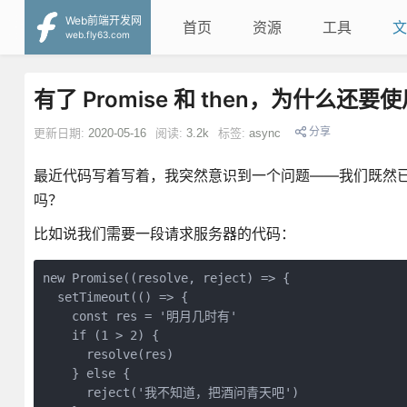
Web前端开发网
首页
资源
工具
文
web.fly63.com
有了 Promise 和 then，为什么还要使
分享
更新日期:
2020-05-16
阅读:
3.2k
标签:
async
最近代码写着写着，我突然意识到一个问题——我们既然已经有了 P
吗？
比如说我们需要一段请求服务器的代码：
new Promise((resolve, reject) => {

  setTimeout(() => {

    const res = '明月几时有'

    if (1 > 2) {

      resolve(res)

    } else {

      reject('我不知道，把酒问青天吧')
