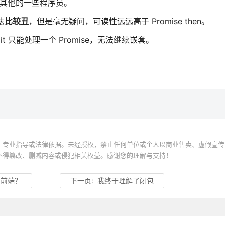
 和其他的一些程序员。
法
比较丑
，但是毫无疑问，可读性远远高于 Promise then。
ait 只能处理一个 Promise，无法继续嵌套。
。
、专业指导或法律依据。未经授权，禁止任何单位或个人以商业售卖、虚假宣传
不得篡改、删减内容或侵犯相关权益。感谢您的理解与支持！
门前端？
下一页:
我终于理解了闭包