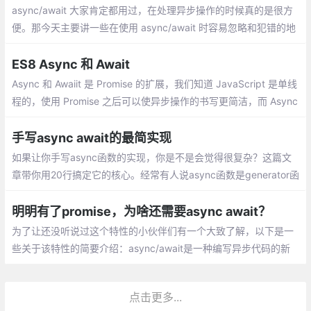
async/await 大家肯定都用过，在处理异步操作的时候真的是很方
便。那今天主要讲一些在使用 async/await 时容易忽略和犯错的地
方。上面的代码中，每一行都会 等待上一行的结果返回后才会执
行。
ES8 Async 和 Await
Async 和 Awaiit 是 Promise 的扩展，我们知道 JavaScript 是单线
程的，使用 Promise 之后可以使异步操作的书写更简洁，而 Async
使 Promise 像同步操作
手写async await的最简实现
如果让你手写async函数的实现，你是不是会觉得很复杂？这篇文
章带你用20行搞定它的核心。经常有人说async函数是generator函
数的语法糖，那么到底是怎么样一个糖呢？让我们来一层层的剥开
它的糖衣。
明明有了promise，为啥还需要async await？
为了让还没听说过这个特性的小伙伴们有一个大致了解，以下是一
些关于该特性的简要介绍：async/await是一种编写异步代码的新
方法。在这之前编写异步代码使用的是回调函数和promise。asyn
c/await实际是建立在promise之上的。因此你不能把它和回调函数
点击更多...
搭配使用。