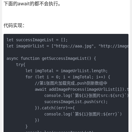
下面的await的都不会执行。
代码实现：
let successImageList = [];

let imageUrlList = ["https://aaa.jpg", "http://image.
async function getSuccessImageList() {

    try{

        let imgTotal = imageUrlList.length;

        for (let i = 0; i < imgTotal; i++) {

            //第i张图片加载完成,push到新数组中

            await addImageProcess(imageUrlList[i]).the
                console.log(`第${i}张图片src:${src}`)

                successImageList.push(src);

            }).catch((err)=>{

                console.log(`第${i}张图片:${err}`)

            })

        }
