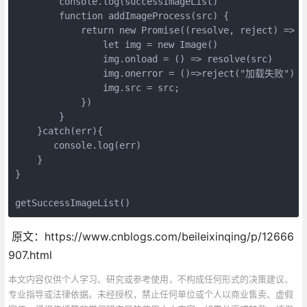
        console.log(successImageList)

        function addImageProcess(src) {

            return new Promise((resolve, reject) => {

                let img = new Image()

                img.onload = () => resolve(src)

                img.onerror = ()=>reject("加载失败")

                img.src = src;

            })

        }

    }catch(err){

       console.log(err)

    }

}

getSuccessImageList()
原文：https://www.cnblogs.com/beileixinqing/p/12666
907.html
本文内容仅供个人学习、研究或参考使用，不构成任何形式的决策建议、
专业指导或法律依据。未经授权，禁止任何单位或个人以商业售卖、虚假