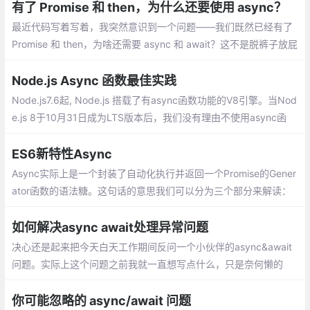
有了 Promise 和 then，为什么还要使用 async？
最近代码写着写着，我突然意识到一个问题——我们既然已经有了
Promise 和 then，为啥还需要 async 和 await？这不是脱裤子放屁
吗？
Node.js Async 函数最佳实践
Node.js7.6起, Node.js 搭载了有async函数功能的V8引擎。当Nod
e.js 8于10月31日成为LTS版本后，我们没有理由不使用async函
数。接下来，我将简要介绍async函数，以及如何改变我们编写No
de.js应用程序的方式。
ES6新特性Async
Async实际上是一个封装了自动化执行并返回一个Promise的Gener
ator函数的语法糖。这句话的意思我们可以分为三个部分来解读：
首先它有一个自动化执行，Generator函数是依靠不停的调用.net来
依次执行的，Async有一个自动化执行的过程
如何解决async await处理异常问题
决心还是起来把今天白天工作期间反问一个小伙伴的async&await
问题。实际上这个问题之前我就一直想写点什么，只是奈何懒的
很，一直没有行动
你可能忽略的 async/await 问题